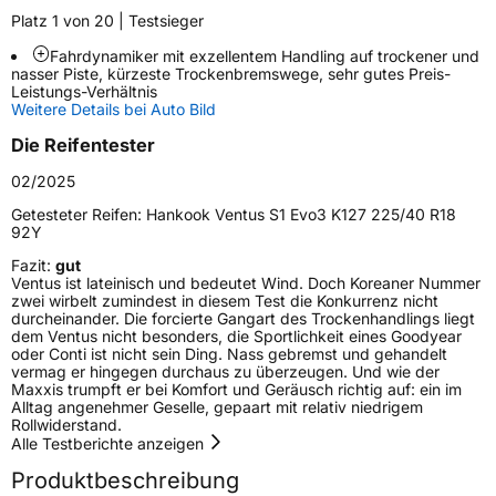
Platz 1 von 20 | Testsieger
Weitere Eigenschaften
Fahrdynamiker mit exzellentem Handling auf trockener und
Schlauchtyp
TL
nasser Piste, kürzeste Trockenbremswege, sehr gutes Preis-
Leistungs-Verhältnis
Weitere Details bei Auto Bild
Zustand
Neureifen
Die Reifentester
Verstärkt
XL
02/2025
Getesteter Reifen:
Hankook Ventus S1 Evo3 K127 225/40 R18
92Y
EU Label
Fazit:
gut
Ventus ist lateinisch und bedeutet Wind. Doch Koreaner Nummer
Effizienz
C
zwei wirbelt zumindest in diesem Test die Konkurrenz nicht
durcheinander. Die forcierte Gangart des Trockenhandlings liegt
dem Ventus nicht besonders, die Sportlichkeit eines Goodyear
Nasshaftung
A
oder Conti ist nicht sein Ding. Nass gebremst und gehandelt
vermag er hingegen durchaus zu überzeugen. Und wie der
Maxxis trumpft er bei Komfort und Geräusch richtig auf: ein im
Rollgeräusch (Klasse)
B
Alltag angenehmer Geselle, gepaart mit relativ niedrigem
Rollwiderstand.
Alle Testberichte anzeigen
Rollgeräusch (dB)
73
Produktbeschreibung
Fahrzeugklasse
C1