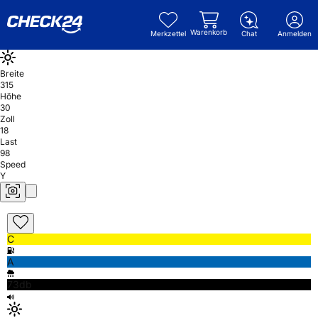
Warenkorb
Merkzettel
Chat
Anmelden
Breite
315
Höhe
30
Zoll
18
Last
98
Speed
Y
C
A
73db