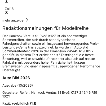
Zoll
18
Geschwindigkeitsindex
Y
mehr anzeigen
Redaktionsmeinungen für Modellreihe
Höchstgeschwindigkeit
300 km/h
Der Hankook Ventus S1 Evo3 K127 ist ein hochwertiger
Lastindex
98
Sommerreifen, der sich durch sehr dynamische
Fahreigenschaften sowie ein insgesamt hervorragendes Preis-
Leistungs-Verhältnis auszeichnet. Er wurde im Auto Bild
Höchstlast
750 kg
Sommerreifentest 2026 in der Dimension 245/45 R19 102Y
geprüft. In diesem Test erhielt er als "Testsieger" die beste
Gewicht (in kg)
13,6 kg
Bewertung, weil er sowohl auf trockener als auch auf nasser
Fahrbahn mit besonders hoher Fahrsicherheit, kurzen
Bremswegen und einer insgesamt ausgewogenen Performance
Generelle Merkmale
überzeugte.
Fahrzeugtyp
PKW
Auto Bild 2026
Verwendung
Sommerreifen
Ausgabe (10/2026)
Modellname
Ventus S1 Evo3 K127
Getesteter Reifen:
Hankook Ventus S1 Evo3 K127 245/45 R19
102Y
Fahrzeugart
PKW & SUV
Fazit:
vorbildlich (1,1)