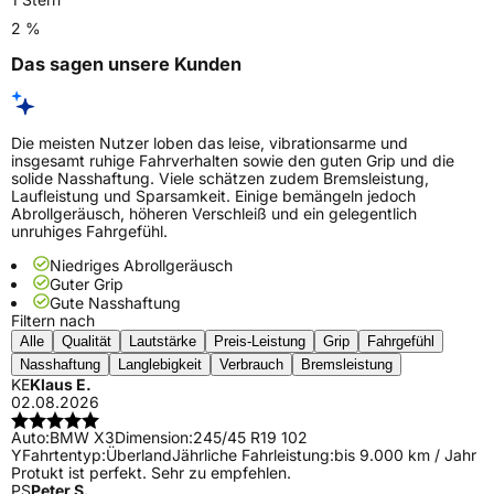
2 %
Das sagen unsere Kunden
Die meisten Nutzer loben das leise, vibrationsarme und
insgesamt ruhige Fahrverhalten sowie den guten Grip und die
solide Nasshaftung. Viele schätzen zudem Bremsleistung,
Laufleistung und Sparsamkeit. Einige bemängeln jedoch
Abrollgeräusch, höheren Verschleiß und ein gelegentlich
unruhiges Fahrgefühl.
Niedriges Abrollgeräusch
Guter Grip
Gute Nasshaftung
Filtern nach
Alle
Qualität
Lautstärke
Preis-Leistung
Grip
Fahrgefühl
Nasshaftung
Langlebigkeit
Verbrauch
Bremsleistung
KE
Klaus E.
02.08.2026
Auto:
BMW X3
Dimension:
245/45 R19 102
Y
Fahrtentyp:
Überland
Jährliche Fahrleistung:
bis 9.000 km / Jahr
Protukt ist perfekt. Sehr zu empfehlen.
PS
Peter S.