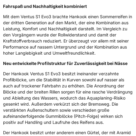
Fahrspaß und Nachhaltigkeit kombiniert
3PMSF / Schneeflockensymbol / Alpine-Symbol
Nein
Mit dem Ventus S1 Evo3 brachte Hankook einen Sommerreifen in
der dritten Generation auf den Markt, der eine Kombination aus
Eisgrip
Nein
Leistung, Komfort und Nachhaltigkeit darstellt. Im Vergleich zu
EPREL ID
1028784
den Vorgängern wurde der Rollwiderstand und damit der
Kraftstoffverbrauch reduziert. Er überzeugt vor allem mit seiner
Allgemeine Produktsicherheit (GPSR)
Performance auf nassem Untergrund und der Kombination aus
hoher Langlebigkeit und Umweltfreundlichkeit.
Herstellerkontakt
Hankook Tire Europe GmbH, Siemensstr. 14
D-63263 Neu-Isenburg Deutschland,
Neu entwickelte Profilstruktur für Zuverlässigkeit bei Nässe
technik@hankookreifen.de
Der Hankook Ventus S1 Evo3 besitzt ineinander verzahnte
Profilblöcke, um die Stabilität in Kurven sowohl auf nasser als
auch auf trockener Fahrbahn zu erhöhen. Die Anordnung der
Blöcke und der breiten Rillen sorgen für eine rasche Verdrängung
und Ableitung des Wassers, wodurch das Aquaplaning-Risiko
gesenkt wird. Außerdem verkürzt sich der Bremsweg. Die
verstärkten Außenschultern sowie verschieden große
aufeinanderfolgende Gummiblöcke (Pitch-Folge) wirken sich
positiv auf Handling und Laufruhe des Reifens aus.
Der Hankook besitzt unter anderem einen Gürtel, der mit Aramid