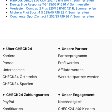
Hankook Ventus Evo K137 255/45 R19 104 Y, Sommerreifen
Dunlop Blue Response TG 195/55 R16 91 V, Sommerreifen
Vredestein Comtrac 2 Plus 225/75 R16C 121 R, Sommerreifen
Michelin Pilot Sport 4 S 225/40 R18 92 Y, Sommerreifen
Continental SportContact 7 255/35 R19 96 Y, Sommerreifen
Über CHECK24
Unsere Partner
Karriere
Partnerprogramm
Presse
Profi werden
Unternehmen
Affiliate werden
CHECK24 Österreich
Werkstattpartner werden
CHECK24 Spanien
CHECK24 Zahlungsarten
Unser Engagement
PayPal
Nachhaltigkeit
Kreditkarten
CHECK24
hilft
Kindern