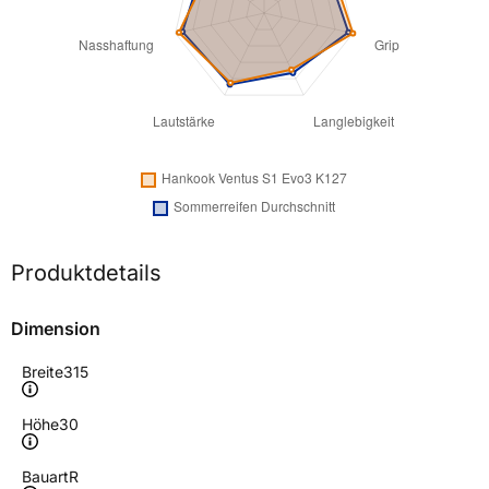
Produktdetails
Dimension
Breite
315
Höhe
30
Bauart
R