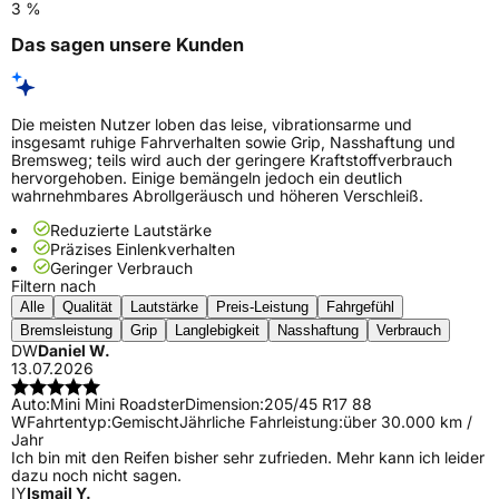
3 %
Das sagen unsere Kunden
Die meisten Nutzer loben das leise, vibrationsarme und
insgesamt ruhige Fahrverhalten sowie Grip, Nasshaftung und
Bremsweg; teils wird auch der geringere Kraftstoffverbrauch
hervorgehoben. Einige bemängeln jedoch ein deutlich
wahrnehmbares Abrollgeräusch und höheren Verschleiß.
Reduzierte Lautstärke
Präzises Einlenkverhalten
Geringer Verbrauch
Filtern nach
Alle
Qualität
Lautstärke
Preis-Leistung
Fahrgefühl
Bremsleistung
Grip
Langlebigkeit
Nasshaftung
Verbrauch
DW
Daniel W.
13.07.2026
Auto:
Mini Mini Roadster
Dimension:
205/45 R17 88
W
Fahrtentyp:
Gemischt
Jährliche Fahrleistung:
über 30.000 km /
Jahr
Ich bin mit den Reifen bisher sehr zufrieden. Mehr kann ich leider
dazu noch nicht sagen.
IY
Ismail Y.