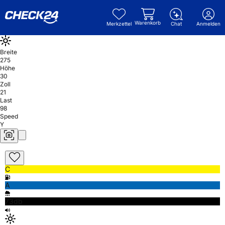
Warenkorb
Merkzettel
Chat
Anmelden
Breite
275
Höhe
30
Zoll
21
Last
98
Speed
Y
C
A
73db