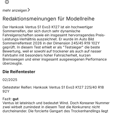
Geschwindigkeitsindex
Y
mehr anzeigen
Redaktionsmeinungen für Modellreihe
Höchstgeschwindigkeit
300 km/h
Der Hankook Ventus S1 Evo3 K127 ist ein hochwertiger
Lastindex
98
Sommerreifen, der sich durch sehr dynamische
Fahreigenschaften sowie ein insgesamt hervorragendes Preis-
Leistungs-Verhältnis auszeichnet. Er wurde im Auto Bild
Höchstlast
750 kg
Sommerreifentest 2026 in der Dimension 245/45 R19 102Y
geprüft. In diesem Test erhielt er als "Testsieger" die beste
Gewicht (in kg)
13,75 kg
Bewertung, weil er sowohl auf trockener als auch auf nasser
Fahrbahn mit besonders hoher Fahrsicherheit, kurzen
Bremswegen und einer insgesamt ausgewogenen Performance
Generelle Merkmale
überzeugte.
Fahrzeugtyp
PKW
Die Reifentester
Verwendung
Sommerreifen
02/2025
Modellname
Ventus S1 Evo3 K127B
Getesteter Reifen:
Hankook Ventus S1 Evo3 K127 225/40 R18
92Y
Fahrzeugart
PKW & SUV
Fazit:
gut
Ventus ist lateinisch und bedeutet Wind. Doch Koreaner Nummer
zwei wirbelt zumindest in diesem Test die Konkurrenz nicht
Weitere Eigenschaften
durcheinander. Die forcierte Gangart des Trockenhandlings liegt