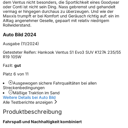
dem Ventus nicht besonders, die Sportlichkeit eines Goodyear
Schlauchtyp
TL
oder Conti ist nicht sein Ding. Nass gebremst und gehandelt
vermag er hingegen durchaus zu überzeugen. Und wie der
Maxxis trumpft er bei Komfort und Geräusch richtig auf: ein im
Zustand
Neureifen
Alltag angenehmer Geselle, gepaart mit relativ niedrigem
Rollwiderstand.
Verstärkt
XL
Auto Bild 2024
Ausgabe (11/2024)
EU Label
Getesteter Reifen:
Hankook Ventus S1 Evo3 SUV K127A 235/55
R19 105W
Effizienz
C
Fazit:
gut
Platz 6 von 11
Nasshaftung
A
Ausgewogen sichere Fahrqualitäten bei allen
Streckenbedingungen
Rollgeräusch (Klasse)
B
Mäßige Traktion im Sand
Weitere Details bei Auto Bild
Rollgeräusch (dB)
73
Alle Testberichte anzeigen
Fahrzeugklasse
C1
Produktbeschreibung
Fahrspaß und Nachhaltigkeit kombiniert
3PMSF / Schneeflockensymbol / Alpine-Symbol
Nein