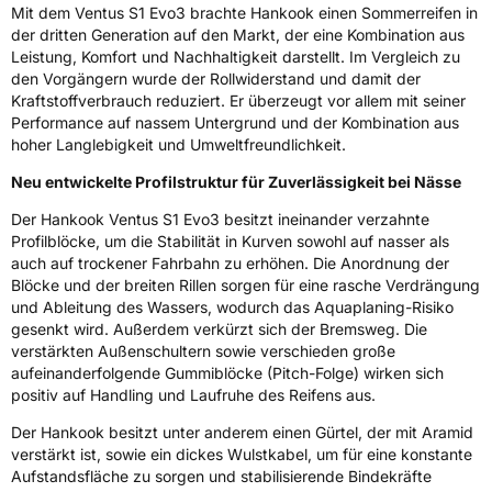
Mit dem Ventus S1 Evo3 brachte Hankook einen Sommerreifen in
der dritten Generation auf den Markt, der eine Kombination aus
Eisgrip
Nein
Leistung, Komfort und Nachhaltigkeit darstellt. Im Vergleich zu
EPREL ID
1120807
den Vorgängern wurde der Rollwiderstand und damit der
Kraftstoffverbrauch reduziert. Er überzeugt vor allem mit seiner
Allgemeine Produktsicherheit (GPSR)
Performance auf nassem Untergrund und der Kombination aus
hoher Langlebigkeit und Umweltfreundlichkeit.
Herstellerkontakt
Hankook Tire Europe GmbH, Siemensstr. 14
D-63263 Neu-Isenburg Deutschland,
Neu entwickelte Profilstruktur für Zuverlässigkeit bei Nässe
technik@hankookreifen.de
Der Hankook Ventus S1 Evo3 besitzt ineinander verzahnte
Profilblöcke, um die Stabilität in Kurven sowohl auf nasser als
auch auf trockener Fahrbahn zu erhöhen. Die Anordnung der
Blöcke und der breiten Rillen sorgen für eine rasche Verdrängung
und Ableitung des Wassers, wodurch das Aquaplaning-Risiko
gesenkt wird. Außerdem verkürzt sich der Bremsweg. Die
verstärkten Außenschultern sowie verschieden große
aufeinanderfolgende Gummiblöcke (Pitch-Folge) wirken sich
positiv auf Handling und Laufruhe des Reifens aus.
Der Hankook besitzt unter anderem einen Gürtel, der mit Aramid
verstärkt ist, sowie ein dickes Wulstkabel, um für eine konstante
Aufstandsfläche zu sorgen und stabilisierende Bindekräfte