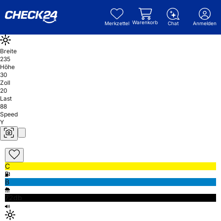
Warenkorb
Merkzettel
Chat
Anmelden
Breite
235
Höhe
30
Zoll
20
Last
88
Speed
Y
C
B
72db