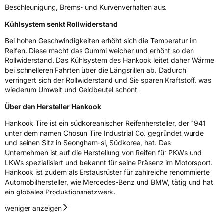
Beschleunigung, Brems- und Kurvenverhalten aus.
Eisgrip
Nein
Kühlsystem senkt Rollwiderstand
EPREL ID
549951
Bei hohen Geschwindigkeiten erhöht sich die Temperatur im
Allgemeine Produktsicherheit (GPSR)
Reifen. Diese macht das Gummi weicher und erhöht so den
Rollwiderstand. Das Kühlsystem des Hankook leitet daher Wärme
Herstellerkontakt
Hankook Tire Europe GmbH, Siemensstr. 14
bei schnelleren Fahrten über die Längsrillen ab. Dadurch
D-63263 Neu-Isenburg Deutschland,
verringert sich der Rollwiderstand und Sie sparen Kraftstoff, was
technik@hankookreifen.de
wiederum Umwelt und Geldbeutel schont.
Über den Hersteller Hankook
Hankook Tire ist ein südkoreanischer Reifenhersteller, der 1941
unter dem namen Chosun Tire Industrial Co. gegründet wurde
und seinen Sitz in Seongham-si, Südkorea, hat. Das
Unternehmen ist auf die Herstellung von Reifen für PKWs und
LKWs spezialisiert und bekannt für seine Präsenz im Motorsport.
Hankook ist zudem als Erstausrüster für zahlreiche renommierte
Automobilhersteller, wie Mercedes-Benz und BMW, tätig und hat
ein globales Produktionsnetzwerk.
weniger anzeigen