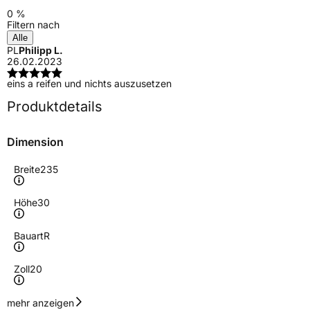
0 %
Filtern nach
Alle
PL
Philipp L.
26.02.2023
eins a reifen und nichts auszusetzen
Produktdetails
Dimension
Breite
235
Höhe
30
Bauart
R
Zoll
20
Geschwindigkeitsindex
Y
mehr anzeigen