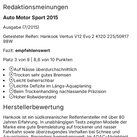
Redaktionsmeinungen
Höchstgeschwindigkeit
300 km/h
Auto Motor Sport 2015
Lastindex
88
Ausgabe (7/2015)
Höchstlast
560 kg
Getesteter Reifen:
Hankook Ventus V12 Evo 2 K120 225/50R17
98W
Gewicht (in kg)
9,65 kg
Fazit:
empfehlenswert
Generelle Merkmale
Platz 3 von 9 | 8,6 von 10 Punkten
Fahrzeugtyp
PKW
Auf Nässe überdurchschnittlich
Trocken sehr gutes Bremsen
Verwendung
Sommerreifen
Leicht beherrschbar
Leichte Defizite im Längs-Aquaplaning
Modellname
Ventus V12 Evo 2 K120
Beim Trockenhandling nachlassende Präzision
Fahrzeugart
PKW & SUV
Hoher Rollwiderstand
Herstellerbewertung
Weitere Eigenschaften
Hankook ist ein südkoreanischer Reifenhersteller mit über 80
Jahren Erfahrung. In unabhängigen Tests zeigten Modelle der
Schlauchtyp
TL
Marke eine gute Bremsleistung auf trockener und nasser
Fahrbahn sowie überzeugendes Verhalten bei Schnee und
Aquaplaning. Besonders bemerkenswert: Im ADAC-Abriebtest