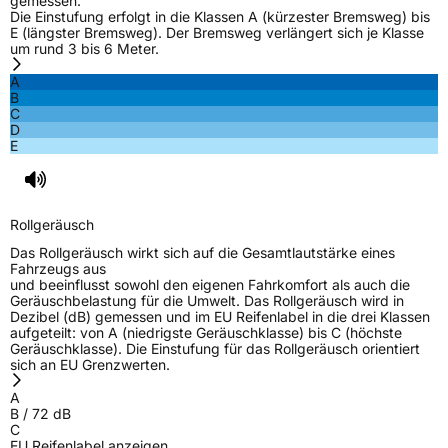
gemessen.
Die Einstufung erfolgt in die Klassen A (kürzester Bremsweg) bis
E (längster Bremsweg). Der Bremsweg verlängert sich je Klasse
um rund 3 bis 6 Meter.
A
B
C
D
E
Rollgeräusch
Das Rollgeräusch wirkt sich auf die Gesamtlautstärke eines
Fahrzeugs aus
und beeinflusst sowohl den eigenen Fahrkomfort als auch die
Geräuschbelastung für die Umwelt. Das Rollgeräusch wird in
Dezibel (dB) gemessen und im EU Reifenlabel in die drei Klassen
aufgeteilt: von A (niedrigste Geräuschklasse) bis C (höchste
Geräuschklasse). Die Einstufung für das Rollgeräusch orientiert
sich an EU Grenzwerten.
A
B
/
72
dB
C
EU Reifenlabel anzeigen