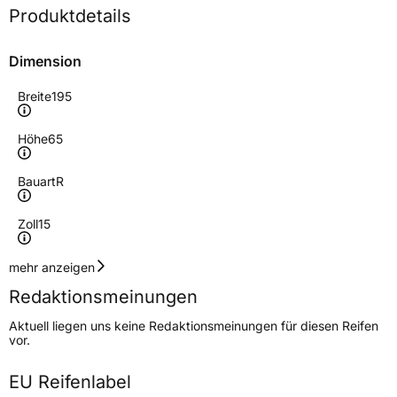
Produktdetails
Dimension
Breite
195
Höhe
65
Bauart
R
Zoll
15
Geschwindigkeitsindex
T
mehr anzeigen
Redaktionsmeinungen
Höchstgeschwindigkeit
190 km/h
Aktuell liegen uns keine Redaktionsmeinungen für diesen Reifen
Lastindex
95
vor.
Höchstlast
690 kg
EU Reifenlabel