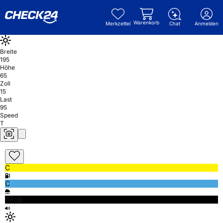
Warenkorb
Merkzettel
Chat
Anmelden
Breite
195
Höhe
65
Zoll
15
Last
95
Speed
T
C
C
68db