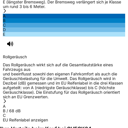
E (längster Bremsweg). Der Bremsweg verlängert sich je Klasse
um rund 3 bis 6 Meter.
Nasshaftung
C
A
B
C
Rollgeräusch (Klasse)
B
D
E
Rollgeräusch (dB)
68
Fahrzeugklasse
C1
Rollgeräusch
3PMSF / Schneeflockensymbol / Alpine-Symbol
Nein
Das Rollgeräusch wirkt sich auf die Gesamtlautstärke eines
Fahrzeugs aus
und beeinflusst sowohl den eigenen Fahrkomfort als auch die
Eisgrip
Nein
Geräuschbelastung für die Umwelt. Das Rollgeräusch wird in
Dezibel (dB) gemessen und im EU Reifenlabel in die drei Klassen
EPREL ID
607720
aufgeteilt: von A (niedrigste Geräuschklasse) bis C (höchste
Geräuschklasse). Die Einstufung für das Rollgeräusch orientiert
Allgemeine Produktsicherheit (GPSR)
sich an EU Grenzwerten.
A
Herstellerkontakt
ILINK, Taishan Road Cao County Heze City
B
/
68
dB
274400Shandong Province China,
C
info@zodotire.cn
EU Reifenlabel anzeigen
Verantwortliche
HJH CHINA SUPPLIES LTD, Taishan Road Cao