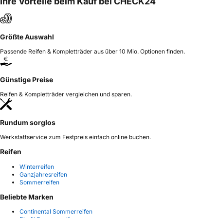
Ihre Vorteile beim Kauf bei CHECK24
in der EU
County Heze City 274400Shandong Province
China, info@zodotire.cn
Größte Auswahl
Passende Reifen & Kompletträder aus über 10 Mio. Optionen finden.
Günstige Preise
Reifen & Kompletträder vergleichen und sparen.
Rundum sorglos
Werkstattservice zum Festpreis einfach online buchen.
Reifen
Winterreifen
Ganzjahresreifen
Sommerreifen
Beliebte Marken
Continental Sommerreifen