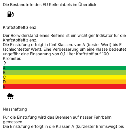
Die Bestandteile des EU Reifenlabels im Überblick
Generelle Merkmale
Fahrzeugtyp
PKW
Verwendung
Sommerreifen
Kraftstoffeffizienz
Modellname
L Grip 55
Der Rollwiderstand eines Reifens ist ein wichtiger Indikator für die
Kraftstoffeffizienz.
Fahrzeugart
PKW & SUV
Die Einstufung erfolgt in fünf Klassen: von A (bester Wert) bis E
(schlechtester Wert). Eine Verbesserung um eine Klasse bedeutet
ungefähr eine Einsparung von 0,1 Liter Kraftstoff auf 100
Kilometer.
Weitere Eigenschaften
A
Schlauchtyp
TL
B
C
D
Zustand
Neureifen
E
Verstärkt
XL
Nasshaftung
EU Label
Für die Einstufung wird das Bremsen auf nasser Fahrbahn
gemessen.
Die Einstufung erfolgt in die Klassen A (kürzester Bremsweg) bis
Effizienz
C