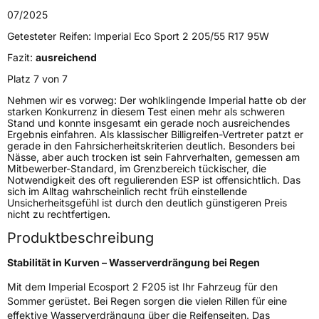
Verwendung
Sommerreifen
07/2025
Modellname
Eco Sport 2
Getesteter Reifen:
Imperial Eco Sport 2 205/55 R17 95W
Fahrzeugart
PKW & SUV
Fazit:
ausreichend
Platz 7 von 7
Weitere Eigenschaften
Nehmen wir es vorweg: Der wohlklingende Imperial hatte ob der
starken Konkurrenz in diesem Test einen mehr als schweren
Stand und konnte insgesamt ein gerade noch ausreichendes
Schlauchtyp
TL
Ergebnis einfahren. Als klassischer Billigreifen-Vertreter patzt er
gerade in den Fahrsicherheitskriterien deutlich. Besonders bei
Nässe, aber auch trocken ist sein Fahrverhalten, gemessen am
Zustand
Neureifen
Mitbewerber-Standard, im Grenzbereich tückischer, die
Notwendigkeit des oft regulierenden ESP ist offensichtlich. Das
sich im Alltag wahrscheinlich recht früh einstellende
Verstärkt
XL
Unsicherheitsgefühl ist durch den deutlich günstigeren Preis
nicht zu rechtfertigen.
EU Label
Produktbeschreibung
Effizienz
C
Stabilität in Kurven – Wasserverdrängung bei Regen
Mit dem Imperial Ecosport 2 F205 ist Ihr Fahrzeug für den
Nasshaftung
B
Sommer gerüstet. Bei Regen sorgen die vielen Rillen für eine
effektive Wasserverdrängung über die Reifenseiten. Das