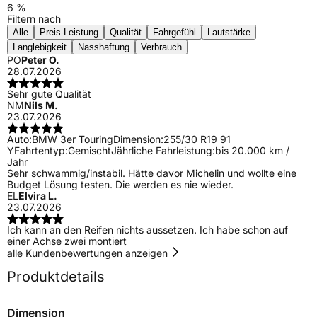
6 %
Filtern nach
Alle
Preis-Leistung
Qualität
Fahrgefühl
Lautstärke
Langlebigkeit
Nasshaftung
Verbrauch
PO
Peter O.
28.07.2026
Sehr gute Qualität
NM
Nils M.
23.07.2026
Auto:
BMW 3er Touring
Dimension:
255/30 R19 91
Y
Fahrtentyp:
Gemischt
Jährliche Fahrleistung:
bis 20.000 km /
Jahr
Sehr schwammig/instabil. Hätte davor Michelin und wollte eine
Budget Lösung testen. Die werden es nie wieder.
EL
Elvira L.
23.07.2026
Ich kann an den Reifen nichts aussetzen. Ich habe schon auf
einer Achse zwei montiert
alle Kundenbewertungen anzeigen
Produktdetails
Dimension