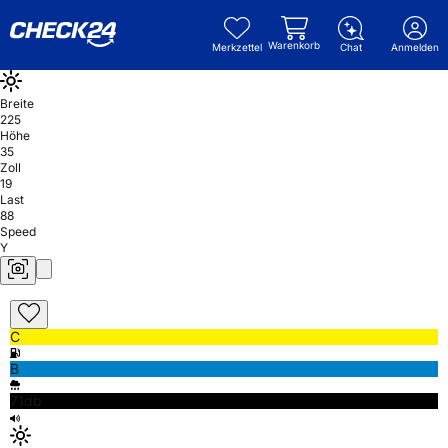
Warenkorb
Merkzettel
Chat
Anmelden
Breite
225
Höhe
35
Zoll
19
Last
88
Speed
Y
C
B
71db