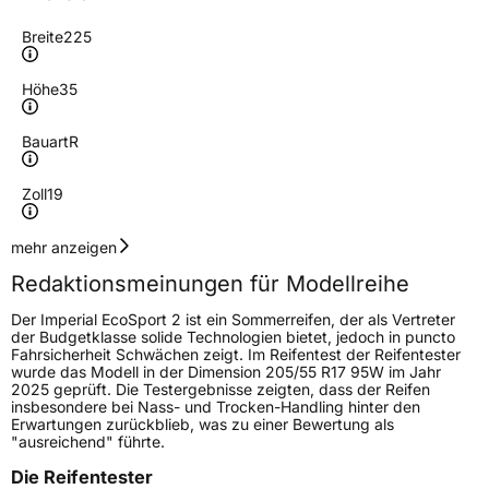
Breite
225
Höhe
35
Bauart
R
Zoll
19
Geschwindigkeitsindex
Y
mehr anzeigen
Redaktionsmeinungen für Modellreihe
Höchstgeschwindigkeit
300 km/h
Der Imperial EcoSport 2 ist ein Sommerreifen, der als Vertreter
Lastindex
88
der Budgetklasse solide Technologien bietet, jedoch in puncto
Fahrsicherheit Schwächen zeigt. Im Reifentest der Reifentester
wurde das Modell in der Dimension 205/55 R17 95W im Jahr
Höchstlast
560 kg
2025 geprüft. Die Testergebnisse zeigten, dass der Reifen
insbesondere bei Nass- und Trocken-Handling hinter den
Erwartungen zurückblieb, was zu einer Bewertung als
Generelle Merkmale
"ausreichend" führte.
Fahrzeugtyp
PKW
Die Reifentester