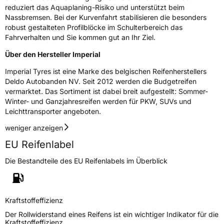
reduziert das Aquaplaning-Risiko und unterstützt beim
Rollgeräusch (Klasse)
B
Nassbremsen. Bei der Kurvenfahrt stabilisieren die besonders
robust gestalteten Profilblöcke im Schulterbereich das
Rollgeräusch (dB)
71
Fahrverhalten und Sie kommen gut an Ihr Ziel.
Fahrzeugklasse
C1
Über den Hersteller Imperial
3PMSF / Schneeflockensymbol / Alpine-Symbol
Nein
Imperial Tyres ist eine Marke des belgischen Reifenherstellers
Deldo Autobanden NV. Seit 2012 werden die Budgetreifen
vermarktet. Das Sortiment ist dabei breit aufgestellt: Sommer-
Eisgrip
Nein
Winter- und Ganzjahresreifen werden für PKW, SUVs und
EPREL ID
517493
Leichttransporter angeboten.
weniger anzeigen
Allgemeine Produktsicherheit (GPSR)
EU Reifenlabel
Herstellerkontakt
Deldo Autobanden NV, Essensteenweg 113
2930 Brasschaat, compliance@deldo.com
Die Bestandteile des EU Reifenlabels im Überblick
Kraftstoffeffizienz
Der Rollwiderstand eines Reifens ist ein wichtiger Indikator für die
Kraftstoffeffizienz.