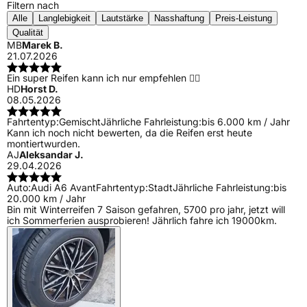
Filtern nach
Alle
Langlebigkeit
Lautstärke
Nasshaftung
Preis-Leistung
Qualität
MB
Marek B.
21.07.2026
Ein super Reifen kann ich nur empfehlen 👍🏻
HD
Horst D.
08.05.2026
Fahrtentyp:
Gemischt
Jährliche Fahrleistung:
bis 6.000 km / Jahr
Kann ich noch nicht bewerten, da die Reifen erst heute
montiertwurden.
AJ
Aleksandar J.
29.04.2026
Auto:
Audi A6 Avant
Fahrtentyp:
Stadt
Jährliche Fahrleistung:
bis
20.000 km / Jahr
Bin mit Winterreifen 7 Saison gefahren, 5700 pro jahr, jetzt will
ich Sommerferien ausprobieren! Jährlich fahre ich 19000km.