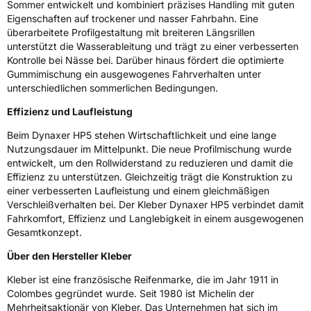
Sommer entwickelt und kombiniert präzises Handling mit guten
EU Label
Eigenschaften auf trockener und nasser Fahrbahn. Eine
überarbeitete Profilgestaltung mit breiteren Längsrillen
Effizienz
B
unterstützt die Wasserableitung und trägt zu einer verbesserten
Kontrolle bei Nässe bei. Darüber hinaus fördert die optimierte
Gummimischung ein ausgewogenes Fahrverhalten unter
Nasshaftung
A
unterschiedlichen sommerlichen Bedingungen.
Rollgeräusch (Klasse)
B
Effizienz und Laufleistung
Beim Dynaxer HP5 stehen Wirtschaftlichkeit und eine lange
Rollgeräusch (dB)
73
Nutzungsdauer im Mittelpunkt. Die neue Profilmischung wurde
Fahrzeugklasse
C1
entwickelt, um den Rollwiderstand zu reduzieren und damit die
Effizienz zu unterstützen. Gleichzeitig trägt die Konstruktion zu
einer verbesserten Laufleistung und einem gleichmäßigen
3PMSF / Schneeflockensymbol / Alpine-Symbol
Nein
Verschleißverhalten bei. Der Kleber Dynaxer HP5 verbindet damit
Fahrkomfort, Effizienz und Langlebigkeit in einem ausgewogenen
Eisgrip
Nein
Gesamtkonzept.
EPREL ID
2458191
Über den Hersteller Kleber
Allgemeine Produktsicherheit (GPSR)
Kleber ist eine französische Reifenmarke, die im Jahr 1911 in
Colombes gegründet wurde. Seit 1980 ist Michelin der
Herstellerkontakt
MANUFACTURE FRANCAISE DES
Mehrheitsaktionär von Kleber. Das Unternehmen hat sich im