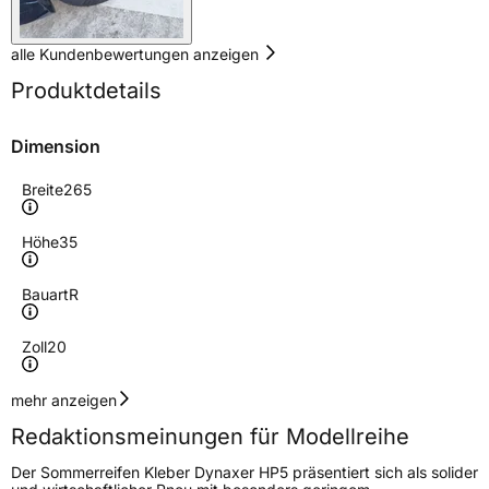
alle Kundenbewertungen anzeigen
Produktdetails
Dimension
Breite
265
Höhe
35
Bauart
R
Zoll
20
Geschwindigkeitsindex
Y
mehr anzeigen
Redaktionsmeinungen für Modellreihe
Höchstgeschwindigkeit
300 km/h
Der Sommerreifen Kleber Dynaxer HP5 präsentiert sich als solider
Lastindex
99