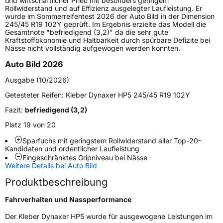
und wirtschaftlicher Pneu mit besonders geringem
Rollwiderstand und auf Effizienz ausgelegter Laufleistung. Er
wurde im Sommerreifentest 2026 der Auto Bild in der Dimension
Höchstlast
775 kg
245/45 R19 102Y geprüft. Im Ergebnis erzielte das Modell die
Gesamtnote "befriedigend (3,2)" da die sehr gute
Kraftstoffökonomie und Haltbarkeit durch spürbare Defizite bei
Generelle Merkmale
Nässe nicht vollständig aufgewogen werden konnten.
Fahrzeugtyp
PKW
Auto Bild 2026
Verwendung
Sommerreifen
Ausgabe (10/2026)
Modellname
Dynaxer HP5
Getesteter Reifen:
Kleber Dynaxer HP5 245/45 R19 102Y
Fahrzeugart
PKW & SUV
Fazit:
befriedigend (3,2)
Platz 19 von 20
Weitere Eigenschaften
Sparfuchs mit geringstem Rollwiderstand aller Top-20-
Kandidaten und ordentlicher Laufleistung
Schlauchtyp
TL
Eingeschränktes Gripniveau bei Nässe
Weitere Details bei Auto Bild
Zustand
Neureifen
Produktbeschreibung
Fahrverhalten und Nassperformance
Verstärkt
XL
Der Kleber Dynaxer HP5 wurde für ausgewogene Leistungen im