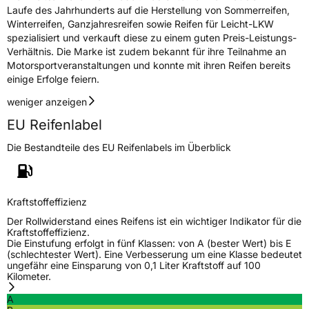
PNEUMATIQUES MICHELIN, place des
Laufe des Jahrhunderts auf die Herstellung von Sommerreifen,
Carmes-Déchaux 23 63000 Clermont-
Winterreifen, Ganzjahresreifen sowie Reifen für Leicht-LKW
Ferrand Frankreich, contact@tc.michelin.eu
spezialisiert und verkauft diese zu einem guten Preis-Leistungs-
Verhältnis. Die Marke ist zudem bekannt für ihre Teilnahme an
Motorsportveranstaltungen und konnte mit ihren Reifen bereits
einige Erfolge feiern.
weniger anzeigen
EU Reifenlabel
Die Bestandteile des EU Reifenlabels im Überblick
Kraftstoffeffizienz
Der Rollwiderstand eines Reifens ist ein wichtiger Indikator für die
Kraftstoffeffizienz.
Die Einstufung erfolgt in fünf Klassen: von A (bester Wert) bis E
(schlechtester Wert). Eine Verbesserung um eine Klasse bedeutet
ungefähr eine Einsparung von 0,1 Liter Kraftstoff auf 100
Kilometer.
A