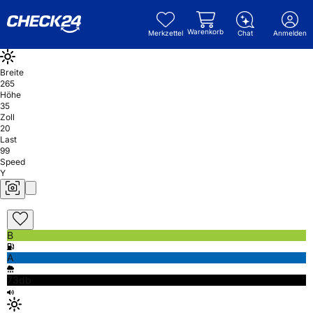
Warenkorb
Merkzettel
Chat
Anmelden
Breite
265
Höhe
35
Zoll
20
Last
99
Speed
Y
B
A
73db