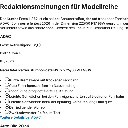
Redaktionsmeinungen für Modellreihe
Der Kumho Ecsta HS52 ist ein solider Sommerreifen, der auf trockener Fahrba
ADAC-Sommerreifentest 2026 in der Dimension 225/50 R17 98W geprüft. In der B
Verschleiß sowie das relativ hohe Gewicht des Pneus zur Gesamtbeurteilung "be
ADAC
Fazit:
befriedigend (2,8)
Platz 9 von 16
02/2026
Getesteter Reifen:
Kumho Ecsta HS52 225/50 R17 98W
Kurze Bremswege auf trockener Fahrbahn
Gute Fahreigenschaften im Nasshandling
(noch) gute prognostizierte Laufleistung
Leichte Schwächen bei den Fahreigenschaften auf trockener Fahrbahn
Leichte Schwächen beim Aquaplaning-Verhalten längs und quer
Befriedigender Abrieb
Zweitschwerster Reifen im Test
Weitere Details bei ADAC
Auto Bild 2024