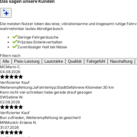
Das sagen unsere Kunden
Die meisten Nutzer loben das leise, vibrationsarme und insgesamt ruhige Fahr
wahrnehmbar lautes Abrollgeräusch.
Geringe Fahrgeräusche
Präzises Einlenkverhalten
Zuverlässiger Halt bei Nässe
Filtern nach
Alle
Preis-Leistung
Lautstärke
Qualität
Fahrgefühl
Nasshaftung
MC
Mario C.
04.08.2026
Verifizierter Kauf
Weiterempfehlung:
Ja
Fahrtentyp:
Stadt
Gefahrene Kilometer:
30 km
Kann nicht viel schreiben habe gerade drauf gezogen
SW
Sabine W.
02.08.2026
Verifizierter Kauf
Bun zufrieden, Weiterempfehlung ist gesichert!
MN
Munkh-Erdene N.
31.07.2026