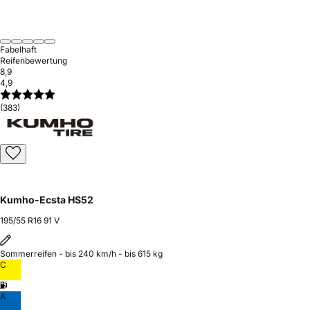
Fabelhaft
Reifenbewertung
8,9
4,9
(383)
Kumho-Ecsta HS52
195/55 R16 91 V
Sommerreifen - bis 240 km/h - bis 615 kg
C
A