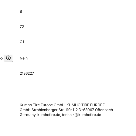
B
72
C1
ol
Nein
2186227
Kumho Tire Europe GmbH, KUMHO TIRE EUROPE
GmbH Strahlenberger Str. 110-112 D-63067 Offenbach
Germany, kumhotire.de, technik@kumhotire.de