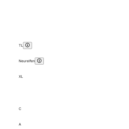
TL
Neureifen
XL
C
A