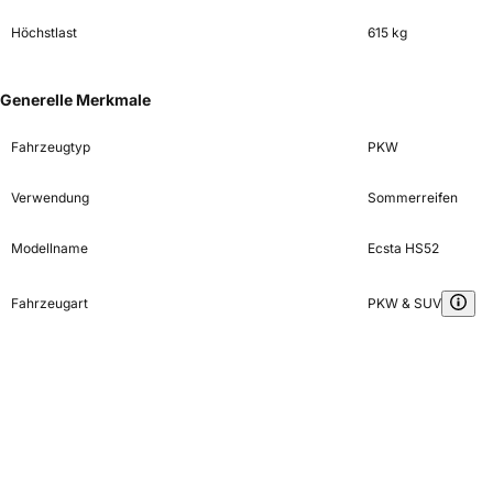
Höchstlast
615 kg
Generelle Merkmale
Fahrzeugtyp
PKW
Verwendung
Sommerreifen
Modellname
Ecsta HS52
Fahrzeugart
PKW & SUV