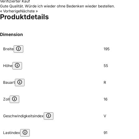
Verifizierter Kauf
Gute Qualität. Würde ich wieder ohne Bedenken wieder bestellen.
« Vorherige
Nächste »
Produktdetails
Dimension
Breite
195
Höhe
55
Bauart
R
Zoll
16
Geschwindigkeitsindex
V
Lastindex
91