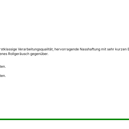
stklassige Verarbeitungsqualität, hervorragende Nasshaftung mit sehr kurzen B
genes Rollgeräusch gegenüber.
ten.
ten.