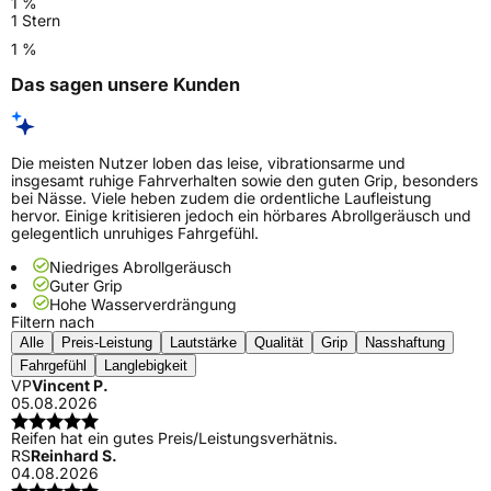
1 %
1 Stern
1 %
Das sagen unsere Kunden
Die meisten Nutzer loben das leise, vibrationsarme und
insgesamt ruhige Fahrverhalten sowie den guten Grip, besonders
bei Nässe. Viele heben zudem die ordentliche Laufleistung
hervor. Einige kritisieren jedoch ein hörbares Abrollgeräusch und
gelegentlich unruhiges Fahrgefühl.
Niedriges Abrollgeräusch
Guter Grip
Hohe Wasserverdrängung
Filtern nach
Alle
Preis-Leistung
Lautstärke
Qualität
Grip
Nasshaftung
Fahrgefühl
Langlebigkeit
VP
Vincent P.
05.08.2026
Reifen hat ein gutes Preis/Leistungsverhätnis.
RS
Reinhard S.
04.08.2026