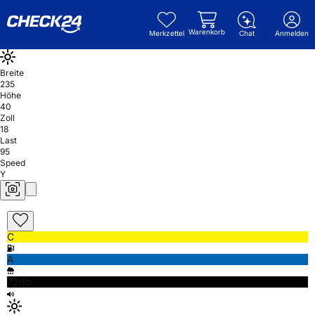
Warenkorb
Merkzettel
Chat
Anmelden
Breite
235
Höhe
40
Zoll
18
Last
95
Speed
Y
C
A
72db