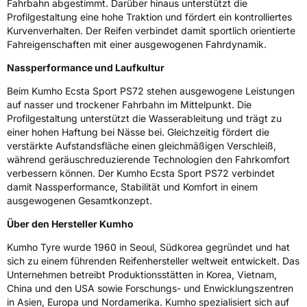
Fahrbahn abgestimmt. Darüber hinaus unterstützt die
Profilgestaltung eine hohe Traktion und fördert ein kontrolliertes
Eisgrip
Nein
Kurvenverhalten. Der Reifen verbindet damit sportlich orientierte
EPREL ID
2382994
Fahreigenschaften mit einer ausgewogenen Fahrdynamik.
Allgemeine Produktsicherheit (GPSR)
Nassperformance und Laufkultur
Beim Kumho Ecsta Sport PS72 stehen ausgewogene Leistungen
Herstellerkontakt
Kumho Tire Europe GmbH, KUMHO TIRE
auf nasser und trockener Fahrbahn im Mittelpunkt. Die
EUROPE GmbH Strahlenberger Str. 110-112
D-63067 Offenbach Germany, kumhotire.de,
Profilgestaltung unterstützt die Wasserableitung und trägt zu
technik@kumhotire.de
einer hohen Haftung bei Nässe bei. Gleichzeitig fördert die
verstärkte Aufstandsfläche einen gleichmäßigen Verschleiß,
während geräuschreduzierende Technologien den Fahrkomfort
verbessern können. Der Kumho Ecsta Sport PS72 verbindet
damit Nassperformance, Stabilität und Komfort in einem
ausgewogenen Gesamtkonzept.
Über den Hersteller Kumho
Kumho Tyre wurde 1960 in Seoul, Südkorea gegründet und hat
sich zu einem führenden Reifenhersteller weltweit entwickelt. Das
Unternehmen betreibt Produktionsstätten in Korea, Vietnam,
China und den USA sowie Forschungs- und Enwicklungszentren
in Asien, Europa und Nordamerika. Kumho spezialisiert sich auf