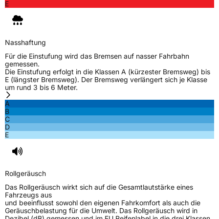
E
Nasshaftung
Für die Einstufung wird das Bremsen auf nasser Fahrbahn
gemessen.
Die Einstufung erfolgt in die Klassen A (kürzester Bremsweg) bis
E (längster Bremsweg). Der Bremsweg verlängert sich je Klasse
um rund 3 bis 6 Meter.
A
B
C
D
E
Rollgeräusch
Das Rollgeräusch wirkt sich auf die Gesamtlautstärke eines
Fahrzeugs aus
und beeinflusst sowohl den eigenen Fahrkomfort als auch die
Geräuschbelastung für die Umwelt. Das Rollgeräusch wird in
Dezibel (dB) gemessen und im EU Reifenlabel in die drei Klassen