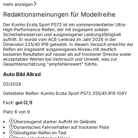
Geschwindigkeitsindex
Y
mehr anzeigen
Redaktionsmeinungen für Modellreihe
Höchstgeschwindigkeit
300 km/h
Der Kumho Ecsta Sport PS72 ist ein sommerorientierter Ultra-
Lastindex
95
High-Performance-Reifen, der mit insgesamt soliden
Sicherheitsreserven und ausgewogener Leistungsfähigkeit
auftritt. Er wurde vom ACE-Lenkrad im Jahr 2026 in der
Höchstlast
690 kg
Dimension 225/40 R18 getestet. In diesem Versuch erreichte der
Reifen ein insgesamt ausgewogenes Niveau mit deutlich
besseren Resultaten auf nasser als auf trockener Strecke sowie
Generelle Merkmale
akzeptablen Werten bei Verbrauch und Umwelt, was zur
Gesamteinschätzung "empfehlenswert" führte.
Fahrzeugtyp
PKW
Auto Bild Allrad
Verwendung
Sommerreifen
03/2026
Modellname
Ecsta Sport PS72
Getesteter Reifen:
Kumho Ecsta Sport PS72 255/45 R19 104Y
Fahrzeugart
PKW & SUV
Fazit:
gut (2,1)
Platz 6 von 9
Weitere Eigenschaften
Überzeugend starker Auftritt im Gelände
Schlauchtyp
TL
Dynamisches Fahrverhalten auf trockener Piste
Günstigster Reifen im Test