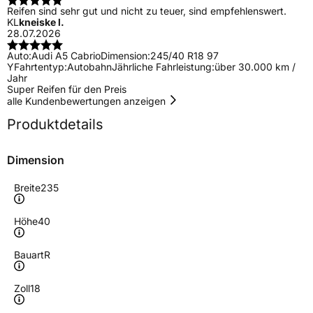
Reifen sind sehr gut und nicht zu teuer, sind empfehlenswert.
KL
kneiske l.
28.07.2026
Auto:
Audi A5 Cabrio
Dimension:
245/40 R18 97
Y
Fahrtentyp:
Autobahn
Jährliche Fahrleistung:
über 30.000 km /
Jahr
Super Reifen für den Preis
alle Kundenbewertungen anzeigen
Produktdetails
Dimension
Breite
235
Höhe
40
Bauart
R
Zoll
18