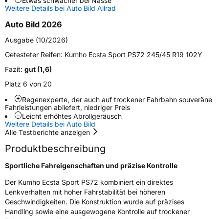
Etwas schwächer bei Nässe
Zustand
Neureifen
Weitere Details bei Auto Bild Allrad
Auto Bild 2026
Verstärkt
XL
Ausgabe (10/2026)
Felgenschutz
FSL
Getesteter Reifen:
Kumho Ecsta Sport PS72 245/45 R19 102Y
Fazit:
gut (1,6)
EU Label
Platz 6 von 20
Regenexperte, der auch auf trockener Fahrbahn souveräne
Effizienz
C
Fahrleistungen abliefert, niedriger Preis
Leicht erhöhtes Abrollgeräusch
Nasshaftung
A
Weitere Details bei Auto Bild
Alle Testberichte anzeigen
Rollgeräusch (Klasse)
B
Produktbeschreibung
Sportliche Fahreigenschaften und präzise Kontrolle
Rollgeräusch (dB)
72
Der Kumho Ecsta Sport PS72 kombiniert ein direktes
Fahrzeugklasse
C1
Lenkverhalten mit hoher Fahrstabilität bei höheren
Geschwindigkeiten. Die Konstruktion wurde auf präzises
3PMSF / Schneeflockensymbol / Alpine-Symbol
Nein
Handling sowie eine ausgewogene Kontrolle auf trockener