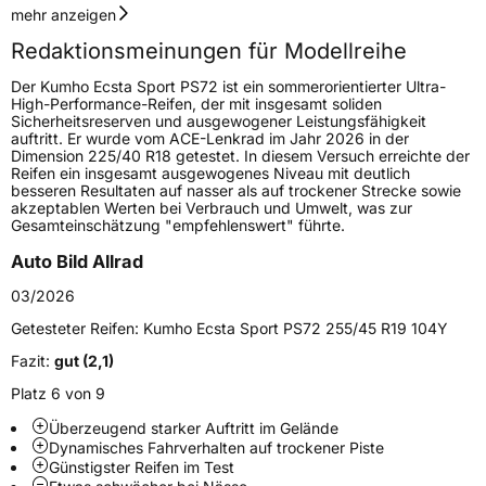
Geschwindigkeitsindex
Y
mehr anzeigen
Redaktionsmeinungen für Modellreihe
Höchstgeschwindigkeit
300 km/h
Der Kumho Ecsta Sport PS72 ist ein sommerorientierter Ultra-
Lastindex
95
High-Performance-Reifen, der mit insgesamt soliden
Sicherheitsreserven und ausgewogener Leistungsfähigkeit
auftritt. Er wurde vom ACE-Lenkrad im Jahr 2026 in der
Höchstlast
690 kg
Dimension 225/40 R18 getestet. In diesem Versuch erreichte der
Reifen ein insgesamt ausgewogenes Niveau mit deutlich
besseren Resultaten auf nasser als auf trockener Strecke sowie
Generelle Merkmale
akzeptablen Werten bei Verbrauch und Umwelt, was zur
Gesamteinschätzung "empfehlenswert" führte.
Fahrzeugtyp
PKW
Auto Bild Allrad
Verwendung
Sommerreifen
03/2026
Modellname
Ecsta Sport PS72
Getesteter Reifen:
Kumho Ecsta Sport PS72 255/45 R19 104Y
Fahrzeugart
PKW & SUV
Fazit:
gut (2,1)
Platz 6 von 9
Weitere Eigenschaften
Überzeugend starker Auftritt im Gelände
Schlauchtyp
TL
Dynamisches Fahrverhalten auf trockener Piste
Günstigster Reifen im Test