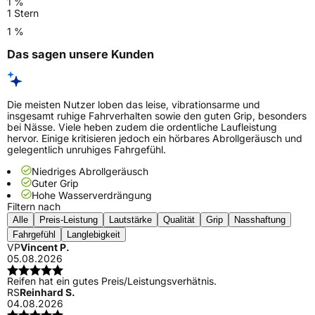
1 %
1 Stern
1 %
Das sagen unsere Kunden
Die meisten Nutzer loben das leise, vibrationsarme und
insgesamt ruhige Fahrverhalten sowie den guten Grip, besonders
bei Nässe. Viele heben zudem die ordentliche Laufleistung
hervor. Einige kritisieren jedoch ein hörbares Abrollgeräusch und
gelegentlich unruhiges Fahrgefühl.
Niedriges Abrollgeräusch
Guter Grip
Hohe Wasserverdrängung
Filtern nach
Alle
Preis-Leistung
Lautstärke
Qualität
Grip
Nasshaftung
Fahrgefühl
Langlebigkeit
VP
Vincent P.
05.08.2026
Reifen hat ein gutes Preis/Leistungsverhätnis.
RS
Reinhard S.
04.08.2026