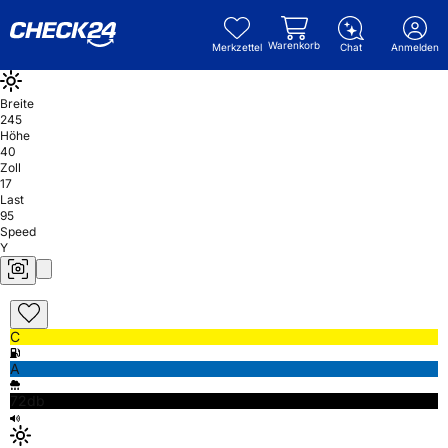
Warenkorb
Merkzettel
Chat
Anmelden
Breite
245
Höhe
40
Zoll
17
Last
95
Speed
Y
C
A
72db