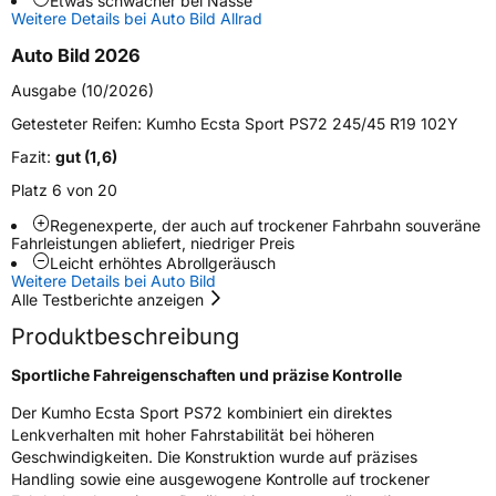
Etwas schwächer bei Nässe
Zustand
Neureifen
Weitere Details bei Auto Bild Allrad
Auto Bild 2026
Verstärkt
XL
Ausgabe (10/2026)
Felgenschutz
FSL
Getesteter Reifen:
Kumho Ecsta Sport PS72 245/45 R19 102Y
Fazit:
gut (1,6)
EU Label
Platz 6 von 20
Regenexperte, der auch auf trockener Fahrbahn souveräne
Effizienz
C
Fahrleistungen abliefert, niedriger Preis
Leicht erhöhtes Abrollgeräusch
Nasshaftung
A
Weitere Details bei Auto Bild
Alle Testberichte anzeigen
Rollgeräusch (Klasse)
B
Produktbeschreibung
Sportliche Fahreigenschaften und präzise Kontrolle
Rollgeräusch (dB)
72
Der Kumho Ecsta Sport PS72 kombiniert ein direktes
Fahrzeugklasse
C1
Lenkverhalten mit hoher Fahrstabilität bei höheren
Geschwindigkeiten. Die Konstruktion wurde auf präzises
3PMSF / Schneeflockensymbol / Alpine-Symbol
Nein
Handling sowie eine ausgewogene Kontrolle auf trockener