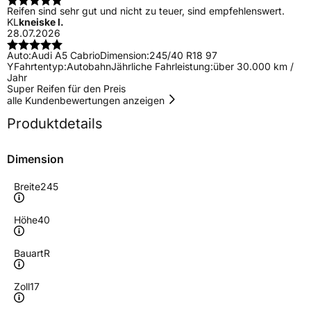
Reifen sind sehr gut und nicht zu teuer, sind empfehlenswert.
KL
kneiske l.
28.07.2026
Auto:
Audi A5 Cabrio
Dimension:
245/40 R18 97
Y
Fahrtentyp:
Autobahn
Jährliche Fahrleistung:
über 30.000 km /
Jahr
Super Reifen für den Preis
alle Kundenbewertungen anzeigen
Produktdetails
Dimension
Breite
245
Höhe
40
Bauart
R
Zoll
17