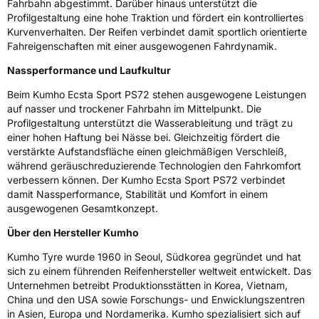
Fahrbahn abgestimmt. Darüber hinaus unterstützt die
Profilgestaltung eine hohe Traktion und fördert ein kontrolliertes
Eisgrip
Nein
Kurvenverhalten. Der Reifen verbindet damit sportlich orientierte
EPREL ID
2382965
Fahreigenschaften mit einer ausgewogenen Fahrdynamik.
Allgemeine Produktsicherheit (GPSR)
Nassperformance und Laufkultur
Beim Kumho Ecsta Sport PS72 stehen ausgewogene Leistungen
Herstellerkontakt
Kumho Tire Europe GmbH, KUMHO TIRE
auf nasser und trockener Fahrbahn im Mittelpunkt. Die
EUROPE GmbH Strahlenberger Str. 110-112
D-63067 Offenbach Germany, kumhotire.de,
Profilgestaltung unterstützt die Wasserableitung und trägt zu
technik@kumhotire.de
einer hohen Haftung bei Nässe bei. Gleichzeitig fördert die
verstärkte Aufstandsfläche einen gleichmäßigen Verschleiß,
während geräuschreduzierende Technologien den Fahrkomfort
verbessern können. Der Kumho Ecsta Sport PS72 verbindet
damit Nassperformance, Stabilität und Komfort in einem
ausgewogenen Gesamtkonzept.
Über den Hersteller Kumho
Kumho Tyre wurde 1960 in Seoul, Südkorea gegründet und hat
sich zu einem führenden Reifenhersteller weltweit entwickelt. Das
Unternehmen betreibt Produktionsstätten in Korea, Vietnam,
China und den USA sowie Forschungs- und Enwicklungszentren
in Asien, Europa und Nordamerika. Kumho spezialisiert sich auf