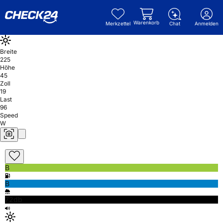
Warenkorb
Merkzettel
Chat
Anmelden
Breite
225
Höhe
45
Zoll
19
Last
96
Speed
W
B
B
72db