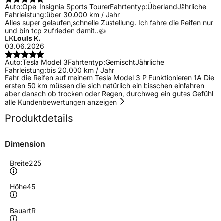
Auto:
Opel Insignia Sports Tourer
Fahrtentyp:
Überland
Jährliche
Fahrleistung:
über 30.000 km / Jahr
Alles super gelaufen,schnelle Zustellung. Ich fahre die Reifen nur
und bin top zufrieden damit..👍
LK
Louis K.
03.06.2026
Auto:
Tesla Model 3
Fahrtentyp:
Gemischt
Jährliche
Fahrleistung:
bis 20.000 km / Jahr
Fahr die Reifen auf meinem Tesla Model 3 P Funktionieren 1A Die
ersten 50 km müssen die sich natürlich ein bisschen einfahren
aber danach ob trocken oder Regen, durchweg ein gutes Gefühl
alle Kundenbewertungen anzeigen
Produktdetails
Dimension
Breite
225
Höhe
45
Bauart
R