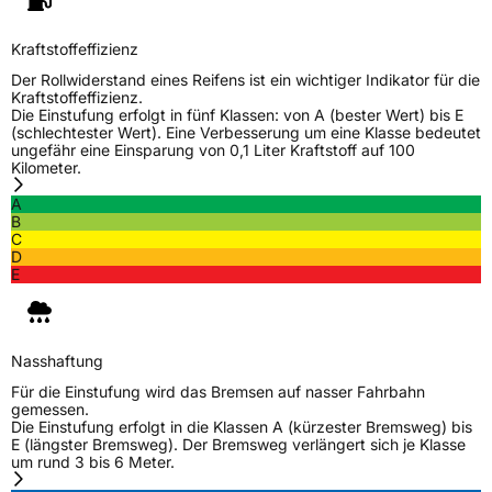
Schlauchtyp
TL
Kraftstoffeffizienz
Zustand
Neureifen
Der Rollwiderstand eines Reifens ist ein wichtiger Indikator für die
Kraftstoffeffizienz.
Die Einstufung erfolgt in fünf Klassen: von A (bester Wert) bis E
Verstärkt
XL
(schlechtester Wert). Eine Verbesserung um eine Klasse bedeutet
ungefähr eine Einsparung von 0,1 Liter Kraftstoff auf 100
Kilometer.
EU Label
A
B
C
Effizienz
B
D
E
Nasshaftung
B
Rollgeräusch (Klasse)
B
Nasshaftung
Für die Einstufung wird das Bremsen auf nasser Fahrbahn
Rollgeräusch (dB)
72
gemessen.
Die Einstufung erfolgt in die Klassen A (kürzester Bremsweg) bis
Fahrzeugklasse
C1
E (längster Bremsweg). Der Bremsweg verlängert sich je Klasse
um rund 3 bis 6 Meter.
3PMSF / Schneeflockensymbol / Alpine-Symbol
Nein