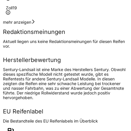
Zoll
19
Geschwindigkeitsindex
W
mehr anzeigen
Redaktionsmeinungen
Höchstgeschwindigkeit
270 km/h
Aktuell liegen uns keine Redaktionsmeinungen für diesen Reifen
Lastindex
96
vor.
Höchstlast
710 kg
Herstellerbewertung
Sentury-Landsail ist eine Marke des Herstellers Sentury. Obwohl
Generelle Merkmale
dieses spezifische Modell nicht getestet wurde, gibt es
Reifentests für andere Sentury-Landsail Modelle. In diesen
Fahrzeugtyp
PKW
zeigten die Reifen eine sehr schwache Leistung bei trockener
und nasser Fahrbahn, was zu einer Abwertung der Gesamtnote
Verwendung
Sommerreifen
führte. Der niedrige Rollwiderstand wurde jedoch positiv
hervorgehoben.
Modellname
RapidDragon
Fahrzeugart
PKW & SUV
EU Reifenlabel
Die Bestandteile des EU Reifenlabels im Überblick
Weitere Eigenschaften