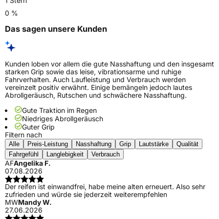
1 Stern
0 %
Das sagen unsere Kunden
Kunden loben vor allem die gute Nasshaftung und den insgesamt
starken Grip sowie das leise, vibrationsarme und ruhige
Fahrverhalten. Auch Laufleistung und Verbrauch werden
vereinzelt positiv erwähnt. Einige bemängeln jedoch lautes
Abrollgeräusch, Rutschen und schwächere Nasshaftung.
Gute Traktion im Regen
Niedriges Abrollgeräusch
Guter Grip
Filtern nach
Alle
Preis-Leistung
Nasshaftung
Grip
Lautstärke
Qualität
Fahrgefühl
Langlebigkeit
Verbrauch
AF
Angelika F.
07.08.2026
Der reifen ist einwandfrei, habe meine alten erneuert. Also sehr
zufrieden und würde sie jederzeit weiterempfehlen
MW
Mandy W.
27.06.2026