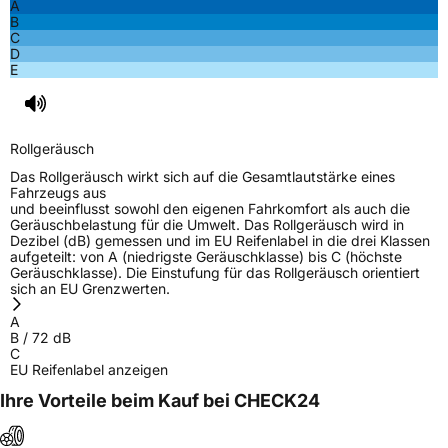
A
B
C
EPREL ID
1856091
D
E
Allgemeine Produktsicherheit (GPSR)
Herstellerkontakt
SENTURY TIRE SL, Paseo Castellana 90
28046 Madrid Spanien,
Rollgeräusch
hellen.yang@senturytire.com
Das Rollgeräusch wirkt sich auf die Gesamtlautstärke eines
Fahrzeugs aus
und beeinflusst sowohl den eigenen Fahrkomfort als auch die
Geräuschbelastung für die Umwelt. Das Rollgeräusch wird in
Dezibel (dB) gemessen und im EU Reifenlabel in die drei Klassen
aufgeteilt: von A (niedrigste Geräuschklasse) bis C (höchste
Geräuschklasse). Die Einstufung für das Rollgeräusch orientiert
sich an EU Grenzwerten.
A
B
/
72
dB
C
EU Reifenlabel anzeigen
Ihre Vorteile beim Kauf bei CHECK24