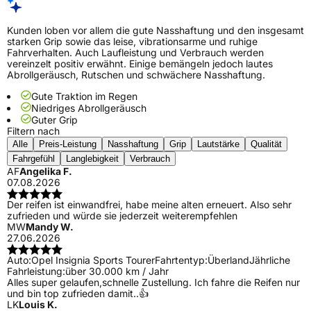
Kunden loben vor allem die gute Nasshaftung und den insgesamt
starken Grip sowie das leise, vibrationsarme und ruhige
Fahrverhalten. Auch Laufleistung und Verbrauch werden
vereinzelt positiv erwähnt. Einige bemängeln jedoch lautes
Abrollgeräusch, Rutschen und schwächere Nasshaftung.
Gute Traktion im Regen
Niedriges Abrollgeräusch
Guter Grip
Filtern nach
Alle
Preis-Leistung
Nasshaftung
Grip
Lautstärke
Qualität
Fahrgefühl
Langlebigkeit
Verbrauch
AF
Angelika F.
07.08.2026
Der reifen ist einwandfrei, habe meine alten erneuert. Also sehr
zufrieden und würde sie jederzeit weiterempfehlen
MW
Mandy W.
27.06.2026
Auto:
Opel Insignia Sports Tourer
Fahrtentyp:
Überland
Jährliche
Fahrleistung:
über 30.000 km / Jahr
Alles super gelaufen,schnelle Zustellung. Ich fahre die Reifen nur
und bin top zufrieden damit..👍
LK
Louis K.