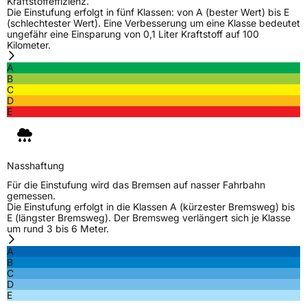
Kraftstoffeffizienz.
Die Einstufung erfolgt in fünf Klassen: von A (bester Wert) bis E
Verstärkt
XL
(schlechtester Wert). Eine Verbesserung um eine Klasse bedeutet
ungefähr eine Einsparung von 0,1 Liter Kraftstoff auf 100
Kilometer.
EU Label
A
B
C
Effizienz
B
D
E
Nasshaftung
B
Rollgeräusch (Klasse)
B
Nasshaftung
Für die Einstufung wird das Bremsen auf nasser Fahrbahn
Rollgeräusch (dB)
72
gemessen.
Die Einstufung erfolgt in die Klassen A (kürzester Bremsweg) bis
Fahrzeugklasse
C1
E (längster Bremsweg). Der Bremsweg verlängert sich je Klasse
um rund 3 bis 6 Meter.
3PMSF / Schneeflockensymbol / Alpine-Symbol
Nein
A
B
C
EPREL ID
2117059
D
E
Allgemeine Produktsicherheit (GPSR)