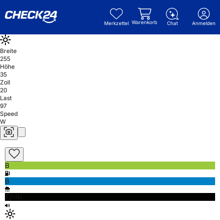
Warenkorb
Merkzettel
Chat
Anmelden
Breite
255
Höhe
35
Zoll
20
Last
97
Speed
W
B
B
72db