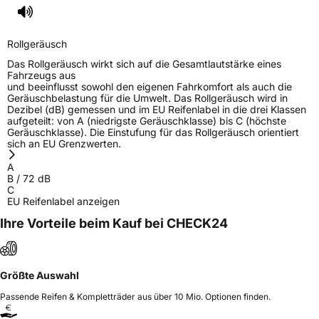
Herstellerkontakt
SENTURY TIRE SL, Paseo Castellana 90
28046 Madrid Spanien,
Rollgeräusch
hellen.yang@senturytire.com
Das Rollgeräusch wirkt sich auf die Gesamtlautstärke eines
Fahrzeugs aus
und beeinflusst sowohl den eigenen Fahrkomfort als auch die
Geräuschbelastung für die Umwelt. Das Rollgeräusch wird in
Dezibel (dB) gemessen und im EU Reifenlabel in die drei Klassen
aufgeteilt: von A (niedrigste Geräuschklasse) bis C (höchste
Geräuschklasse). Die Einstufung für das Rollgeräusch orientiert
sich an EU Grenzwerten.
A
B
/
72
dB
C
EU Reifenlabel anzeigen
Ihre Vorteile beim Kauf bei CHECK24
Größte Auswahl
Passende Reifen & Kompletträder aus über 10 Mio. Optionen finden.