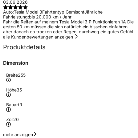
03.06.2026
Auto:
Tesla Model 3
Fahrtentyp:
Gemischt
Jährliche
Fahrleistung:
bis 20.000 km / Jahr
Fahr die Reifen auf meinem Tesla Model 3 P Funktionieren 1A Die
ersten 50 km müssen die sich natürlich ein bisschen einfahren
aber danach ob trocken oder Regen, durchweg ein gutes Gefühl
alle Kundenbewertungen anzeigen
Produktdetails
Dimension
Breite
255
Höhe
35
Bauart
R
Zoll
20
Geschwindigkeitsindex
W
mehr anzeigen