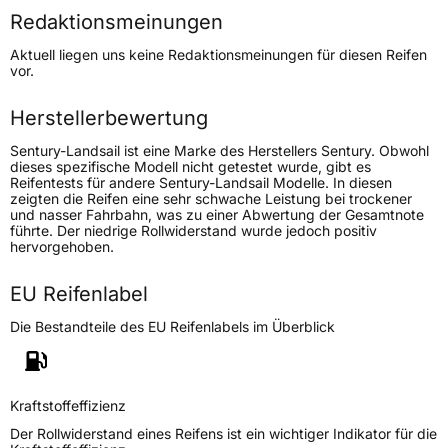
Redaktionsmeinungen
Höchstgeschwindigkeit
270 km/h
Aktuell liegen uns keine Redaktionsmeinungen für diesen Reifen
Lastindex
97
vor.
Höchstlast
730 kg
Herstellerbewertung
Sentury-Landsail ist eine Marke des Herstellers Sentury. Obwohl
Generelle Merkmale
dieses spezifische Modell nicht getestet wurde, gibt es
Reifentests für andere Sentury-Landsail Modelle. In diesen
Fahrzeugtyp
PKW
zeigten die Reifen eine sehr schwache Leistung bei trockener
und nasser Fahrbahn, was zu einer Abwertung der Gesamtnote
Verwendung
Sommerreifen
führte. Der niedrige Rollwiderstand wurde jedoch positiv
hervorgehoben.
Modellname
RapidDragon
Fahrzeugart
PKW & SUV
EU Reifenlabel
Die Bestandteile des EU Reifenlabels im Überblick
Weitere Eigenschaften
Schlauchtyp
TL
Kraftstoffeffizienz
Zustand
Neureifen
Der Rollwiderstand eines Reifens ist ein wichtiger Indikator für die