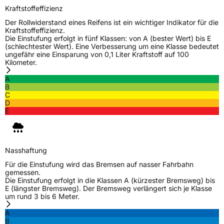
Verwendung
Sommerreifen
Kraftstoffeffizienz
Modellname
Sportraxx UHP
Der Rollwiderstand eines Reifens ist ein wichtiger Indikator für die
Kraftstoffeffizienz.
Fahrzeugart
PKW & SUV
Die Einstufung erfolgt in fünf Klassen: von A (bester Wert) bis E
(schlechtester Wert). Eine Verbesserung um eine Klasse bedeutet
ungefähr eine Einsparung von 0,1 Liter Kraftstoff auf 100
Kilometer.
Weitere Eigenschaften
A
Schlauchtyp
TL
B
C
D
Zustand
Neureifen
E
Verstärkt
XL
Nasshaftung
EU Label
Für die Einstufung wird das Bremsen auf nasser Fahrbahn
gemessen.
Die Einstufung erfolgt in die Klassen A (kürzester Bremsweg) bis
Effizienz
C
E (längster Bremsweg). Der Bremsweg verlängert sich je Klasse
um rund 3 bis 6 Meter.
Nasshaftung
B
A
B