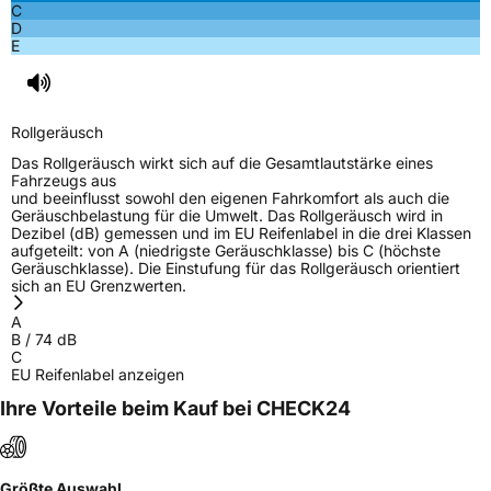
C
Rollgeräusch (Klasse)
B
D
E
Rollgeräusch (dB)
74
Fahrzeugklasse
C1
Rollgeräusch
3PMSF / Schneeflockensymbol / Alpine-Symbol
Nein
Das Rollgeräusch wirkt sich auf die Gesamtlautstärke eines
Fahrzeugs aus
und beeinflusst sowohl den eigenen Fahrkomfort als auch die
Eisgrip
Nein
Geräuschbelastung für die Umwelt. Das Rollgeräusch wird in
Dezibel (dB) gemessen und im EU Reifenlabel in die drei Klassen
EPREL ID
2164796
aufgeteilt: von A (niedrigste Geräuschklasse) bis C (höchste
Geräuschklasse). Die Einstufung für das Rollgeräusch orientiert
Allgemeine Produktsicherheit (GPSR)
sich an EU Grenzwerten.
A
Herstellerkontakt
Globaljoy Service GmbH, Am Blumenfeld 10,
B
/
74
dB
40667 Meerbusch, Deutschland, Tekefon:
C
+8685263665, e-mail:
EU Reifenlabel anzeigen
hgs.spain@testgs.com
Ihre Vorteile beim Kauf bei CHECK24
Verantwortliche
Globaljoy Service GmbH, Am Blumenfeld 10,
in der EU
40667 Meerbusch, Deutschland, Tekefon:
+8685263665, e-mail: hgs.spain@testgs.com
Größte Auswahl