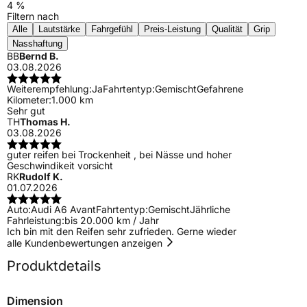
4 %
Filtern nach
Alle
Lautstärke
Fahrgefühl
Preis-Leistung
Qualität
Grip
Nasshaftung
BB
Bernd B.
03.08.2026
Weiterempfehlung:
Ja
Fahrtentyp:
Gemischt
Gefahrene
Kilometer:
1.000 km
Sehr gut
TH
Thomas H.
03.08.2026
guter reifen bei Trockenheit , bei Nässe und hoher
Geschwindikeit vorsicht
RK
Rudolf K.
01.07.2026
Auto:
Audi A6 Avant
Fahrtentyp:
Gemischt
Jährliche
Fahrleistung:
bis 20.000 km / Jahr
Ich bin mit den Reifen sehr zufrieden. Gerne wieder
alle Kundenbewertungen anzeigen
Produktdetails
Dimension