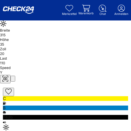
Warenkorb
Merkzettel
Chat
Anmelden
Breite
315
Höhe
35
Zoll
20
Last
110
Speed
Y
C
B
74db