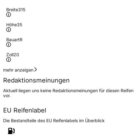
Breite
315
Höhe
35
Bauart
R
Zoll
20
Geschwindigkeitsindex
Y
mehr anzeigen
Redaktionsmeinungen
Höchstgeschwindigkeit
300 km/h
Aktuell liegen uns keine Redaktionsmeinungen für diesen Reifen
Lastindex
110
vor.
Höchstlast
1060 kg
EU Reifenlabel
Die Bestandteile des EU Reifenlabels im Überblick
Generelle Merkmale
Fahrzeugtyp
PKW