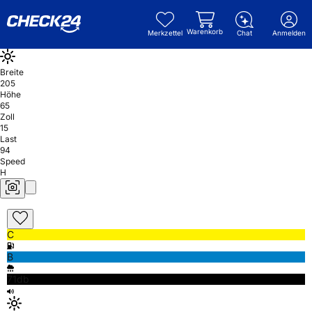
Warenkorb
Merkzettel
Chat
Anmelden
Breite
205
Höhe
65
Zoll
15
Last
94
Speed
H
C
B
71db