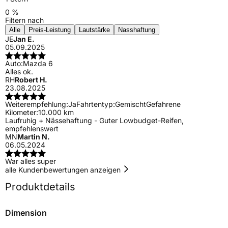
0 %
Filtern nach
Alle
Preis-Leistung
Lautstärke
Nasshaftung
JE
Jan E.
05.09.2025
Auto:
Mazda 6
Alles ok.
RH
Robert H.
23.08.2025
Weiterempfehlung:
Ja
Fahrtentyp:
Gemischt
Gefahrene
Kilometer:
10.000 km
Laufruhig + Nässehaftung - Guter Lowbudget-Reifen,
empfehlenswert
MN
Martin N.
06.05.2024
War alles super
alle Kundenbewertungen anzeigen
Produktdetails
Dimension