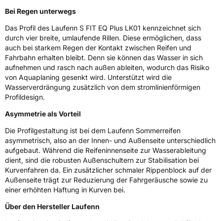
Rollgeräusch (dB)
71
Bei Regen unterwegs
Fahrzeugklasse
C1
Das Profil des Laufenn S FIT EQ Plus LK01 kennzeichnet sich
durch vier breite, umlaufende Rillen. Diese ermöglichen, dass
auch bei starkem Regen der Kontakt zwischen Reifen und
3PMSF / Schneeflockensymbol / Alpine-Symbol
Nein
Fahrbahn erhalten bleibt. Denn sie können das Wasser in sich
aufnehmen und rasch nach außen ableiten, wodurch das Risiko
Eisgrip
Nein
von Aquaplaning gesenkt wird. Unterstützt wird die
Wasserverdrängung zusätzlich von dem stromlinienförmigen
EPREL ID
526103
Profildesign.
Allgemeine Produktsicherheit (GPSR)
Asymmetrie als Vorteil
Herstellerkontakt
Hankook Tire Europe GmbH, Siemensstr. 14
Die Profilgestaltung ist bei dem Laufenn Sommerreifen
D-63263 Neu-Isenburg Deutschland,
asymmetrisch, also an der Innen- und Außenseite unterschiedlich
technik@hankookreifen.de
aufgebaut. Während die Reifeninnenseite zur Wasserableitung
dient, sind die robusten Außenschultern zur Stabilisation bei
Kurvenfahren da. Ein zusätzlicher schmaler Rippenblock auf der
Außenseite trägt zur Reduzierung der Fahrgeräusche sowie zu
einer erhöhten Haftung in Kurven bei.
Über den Hersteller Laufenn