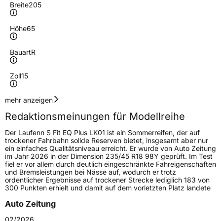
Breite
205
Höhe
65
Bauart
R
Zoll
15
Geschwindigkeitsindex
H
mehr anzeigen
Redaktionsmeinungen für Modellreihe
Höchstgeschwindigkeit
210 km/h
Der Laufenn S Fit EQ Plus LK01 ist ein Sommerreifen, der auf
Lastindex
94
trockener Fahrbahn solide Reserven bietet, insgesamt aber nur
ein einfaches Qualitätsniveau erreicht. Er wurde von Auto Zeitung
im Jahr 2026 in der Dimension 235/45 R18 98Y geprüft. Im Test
Höchstlast
670 kg
fiel er vor allem durch deutlich eingeschränkte Fahreigenschaften
und Bremsleistungen bei Nässe auf, wodurch er trotz
Gewicht (in kg)
8,78 kg
ordentlicher Ergebnisse auf trockener Strecke lediglich 183 von
300 Punkten erhielt und damit auf dem vorletzten Platz landete
Generelle Merkmale
Auto Zeitung
Fahrzeugtyp
PKW
02/2026