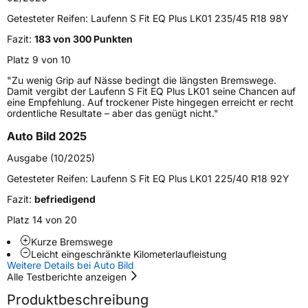
Verwendung
Sommerreifen
Getesteter Reifen:
Laufenn S Fit EQ Plus LK01 235/45 R18 98Y
Modellname
S Fit EQ Plus LK01
Fazit:
183 von 300 Punkten
Fahrzeugart
PKW & SUV
Platz 9 von 10
"Zu wenig Grip auf Nässe bedingt die längsten Bremswege.
Damit vergibt der Laufenn S Fit EQ Plus LK01 seine Chancen auf
Weitere Eigenschaften
eine Empfehlung. Auf trockener Piste hingegen erreicht er recht
ordentliche Resultate – aber das genügt nicht."
Schlauchtyp
TL
Auto Bild 2025
Zustand
Neureifen
Ausgabe (10/2025)
Getesteter Reifen:
Laufenn S Fit EQ Plus LK01 225/40 R18 92Y
EU Label
Fazit:
befriedigend
Platz 14 von 20
Effizienz
C
Kurze Bremswege
Leicht eingeschränkte Kilometerlaufleistung
Nasshaftung
B
Weitere Details bei Auto Bild
Alle Testberichte anzeigen
Rollgeräusch (Klasse)
B
Produktbeschreibung