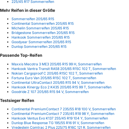
225/45 R17 Sommerreifen
Mehr Reifen in dieser Größe
Sommerreifen 205/65 R15
Continental Sommerreifen 205/65 R15
Michelin Sommerreifen 205/65 R15
Bridgestone Sommerreifen 205/65 R15
Hankook Sommerreifen 205/65 R15
Goodyear Sommerreifen 205/65 R15
Dunlop Sommerreifen 205/65 R15
Passende Top-Reifen
Maxxis Mecotra 3 ME3 205/65 R15 99 H, Sommerreifen
Hankook Vantra Transit RA58 205/65 R15C 102 T, Sommerreifen
Nokian Cargoproof C 205/65 R15C 102 T, Sommerreifen
Fortuna Euro Van 205/65 R15C 102 T, Sommerreifen
Continental UltraContact 205/65 R15 94 V, Sommerreifen
Hankook Kinergy Eco 2 K435 205/65 R15 99 T, Sommerreifen
Goodride Z 107 205/65 R15 94 V, Sommerreifen
Testsieger Reifen
Continental PremiumContact 7 235/55 R18 100 V, Sommerreifen
Continental PremiumContact 7 235/45 R18 98 Y, Sommerreifen
Hankook Ventus Evo K137 255/45 R19 104 Y, Sommerreifen
Dunlop Blue Response TG 195/55 R16 91 V, Sommerreifen
Vredestein Comtrac 2 Plus 225/75 R16C 121 R, Sommerreifen