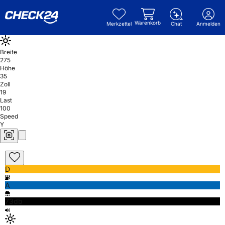
Warenkorb
Merkzettel
Chat
Anmelden
Breite
275
Höhe
35
Zoll
19
Last
100
Speed
Y
D
A
73db