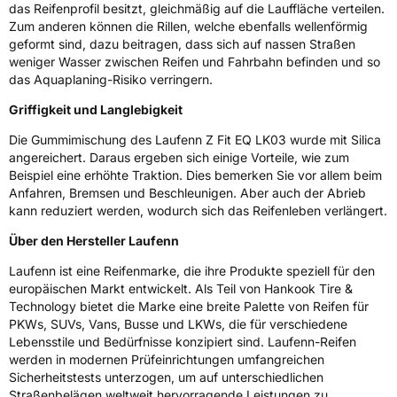
EU Label
das Reifenprofil besitzt, gleichmäßig auf die Lauffläche verteilen.
Zum anderen können die Rillen, welche ebenfalls wellenförmig
Effizienz
D
geformt sind, dazu beitragen, dass sich auf nassen Straßen
weniger Wasser zwischen Reifen und Fahrbahn befinden und so
das Aquaplaning-Risiko verringern.
Nasshaftung
A
Griffigkeit und Langlebigkeit
Rollgeräusch (Klasse)
B
Die Gummimischung des Laufenn Z Fit EQ LK03 wurde mit Silica
angereichert. Daraus ergeben sich einige Vorteile, wie zum
Rollgeräusch (dB)
73
Beispiel eine erhöhte Traktion. Dies bemerken Sie vor allem beim
Anfahren, Bremsen und Beschleunigen. Aber auch der Abrieb
Fahrzeugklasse
C1
kann reduziert werden, wodurch sich das Reifenleben verlängert.
3PMSF / Schneeflockensymbol / Alpine-Symbol
Nein
Über den Hersteller Laufenn
Laufenn ist eine Reifenmarke, die ihre Produkte speziell für den
Eisgrip
Nein
europäischen Markt entwickelt. Als Teil von Hankook Tire &
EPREL ID
497777
Technology bietet die Marke eine breite Palette von Reifen für
PKWs, SUVs, Vans, Busse und LKWs, die für verschiedene
Allgemeine Produktsicherheit (GPSR)
Lebensstile und Bedürfnisse konzipiert sind. Laufenn-Reifen
werden in modernen Prüfeinrichtungen umfangreichen
Herstellerkontakt
Hankook Tire Europe GmbH, Siemensstr. 14
Sicherheitstests unterzogen, um auf unterschiedlichen
D-63263 Neu-Isenburg Deutschland,
Straßenbelägen weltweit hervorragende Leistungen zu