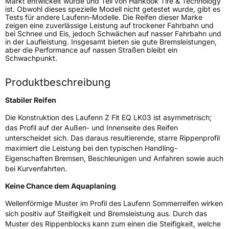
Markt entwickelt wurde und Teil von Hankook Tire & Technology
ist. Obwohl dieses spezielle Modell nicht getestet wurde, gibt es
Generelle Merkmale
Tests für andere Laufenn-Modelle. Die Reifen dieser Marke
zeigen eine zuverlässige Leistung auf trockener Fahrbahn und
Fahrzeugtyp
PKW
bei Schnee und Eis, jedoch Schwächen auf nasser Fahrbahn und
in der Laufleistung. Insgesamt bieten sie gute Bremsleistungen,
Verwendung
Sommerreifen
aber die Performance auf nassen Straßen bleibt ein
Schwachpunkt.
Modellname
Z Fit EQ LK03
Fahrzeugart
PKW & SUV
Produktbeschreibung
Stabiler Reifen
Weitere Eigenschaften
Die Konstruktion des Laufenn Z Fit EQ LK03 ist asymmetrisch;
Schlauchtyp
TL
das Profil auf der Außen- und Innenseite des Reifen
unterscheidet sich. Das daraus resultierende, starre Rippenprofil
maximiert die Leistung bei den typischen Handling-
Zustand
Neureifen
Eigenschaften Bremsen, Beschleunigen und Anfahren sowie auch
bei Kurvenfahrten.
Verstärkt
XL
Keine Chance dem Aquaplaning
Felgenschutz
FP
Wellenförmige Muster im Profil des Laufenn Sommerreifen wirken
sich positiv auf Steifigkeit und Bremsleistung aus. Durch das
Muster des Rippenblocks kann zum einen die Steifigkeit, welche