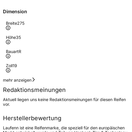
Dimension
Breite
275
Höhe
35
Bauart
R
Zoll
19
Geschwindigkeitsindex
Y
mehr anzeigen
Redaktionsmeinungen
Höchstgeschwindigkeit
300 km/h
Aktuell liegen uns keine Redaktionsmeinungen für diesen Reifen
Lastindex
100
vor.
Höchstlast
800 kg
Herstellerbewertung
Gewicht (in kg)
12,34 kg
Laufenn ist eine Reifenmarke, die speziell für den europäischen