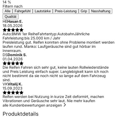
14 %
Filtern nach
Alle
Fahrgefühl
Lautstärke
Preis-Leistung
Grip
Nasshaftung
Qualität
HE
Hasan E.
18.05.2026
Auto:
BMW 1er Reihe
Fahrtentyp:
Autobahn
Jährliche
Fahrleistung:
bis 25.000 km / Jahr
Preisleistung gut. Reifen konnten ohne Probleme montiert werden
laufen rund. Manko: Laufgeräusche sind gut hörbar im
Innenraum.
DS
Dominik S.
01.04.2026
Die Reifen Fahren sich sehr gut, keine lauten Rollwiederstände
und Preis Leistung einfach super. Langlebigkeit kann ich noch
nicht bestimmt da sie noch nicht so lange auf dem Fahrzeug
sind.
VK
Vitalij K.
15.09.2023
Reifen werden bei Nutzung in kurze Zeit deformirt, machen
Vibrationen und Geräusche sehr laut. Nie mehr kaufen
alle Kundenbewertungen anzeigen
Produktdetails