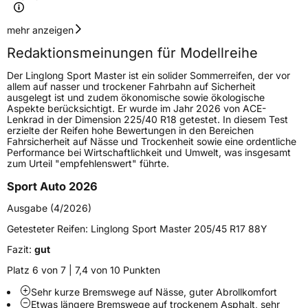
Geschwindigkeitsindex
Y
mehr anzeigen
Redaktionsmeinungen für Modellreihe
Höchstgeschwindigkeit
300 km/h
Der Linglong Sport Master ist ein solider Sommerreifen, der vor
Lastindex
96
allem auf nasser und trockener Fahrbahn auf Sicherheit
ausgelegt ist und zudem ökonomische sowie ökologische
Aspekte berücksichtigt. Er wurde im Jahr 2026 von ACE-
Höchstlast
710 kg
Lenkrad in der Dimension 225/40 R18 getestet. In diesem Test
erzielte der Reifen hohe Bewertungen in den Bereichen
Gewicht (in kg)
9,64 kg
Fahrsicherheit auf Nässe und Trockenheit sowie eine ordentliche
Performance bei Wirtschaftlichkeit und Umwelt, was insgesamt
zum Urteil "empfehlenswert" führte.
Generelle Merkmale
Sport Auto 2026
Fahrzeugtyp
PKW
Ausgabe (4/2026)
Verwendung
Sommerreifen
Getesteter Reifen:
Linglong Sport Master 205/45 R17 88Y
Modellname
Sport Master
Fazit:
gut
Fahrzeugart
PKW & SUV
Platz 6 von 7 | 7,4 von 10 Punkten
Sehr kurze Bremswege auf Nässe, guter Abrollkomfort
Weitere Eigenschaften
Etwas längere Bremswege auf trockenem Asphalt, sehr