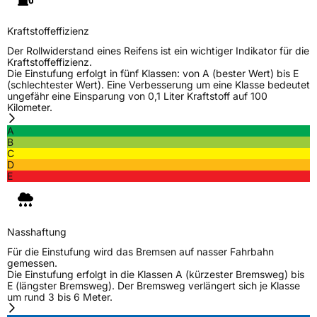
Eisgrip
Nein
Kraftstoffeffizienz
EPREL ID
695358
Der Rollwiderstand eines Reifens ist ein wichtiger Indikator für die
Kraftstoffeffizienz.
Die Einstufung erfolgt in fünf Klassen: von A (bester Wert) bis E
Allgemeine Produktsicherheit (GPSR)
(schlechtester Wert). Eine Verbesserung um eine Klasse bedeutet
ungefähr eine Einsparung von 0,1 Liter Kraftstoff auf 100
Herstellerkontakt
Linglong Germany GmbH, Bahnhofstraße 8
Kilometer.
30159 Hannover Deutschland,
LLG_info@linglong.cn
A
B
C
D
E
Nasshaftung
Für die Einstufung wird das Bremsen auf nasser Fahrbahn
gemessen.
Die Einstufung erfolgt in die Klassen A (kürzester Bremsweg) bis
E (längster Bremsweg). Der Bremsweg verlängert sich je Klasse
um rund 3 bis 6 Meter.