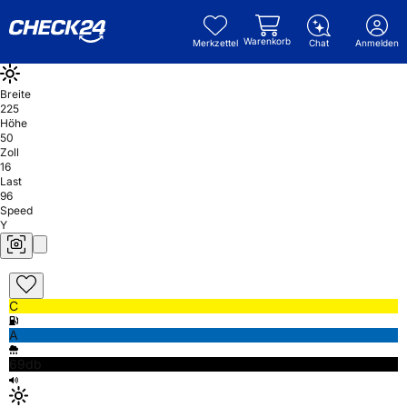
Warenkorb
Merkzettel
Chat
Anmelden
Breite
225
Höhe
50
Zoll
16
Last
96
Speed
Y
C
A
69db