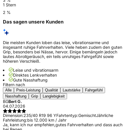
3 %
1 Stern
2 %
Das sagen unsere Kunden
Die meisten Kunden loben das leise, vibrationsarme und
insgesamt ruhige Fahrverhalten. Viele heben zudem den guten
Grip, besonders bei Nässe, hervor. Einige bemängeln jedoch
lautes Abrollgeräusch, ein teils unruhiges Fahrgefühl sowie
höheren Verschleiß.
Leise und vibrationsarm
Direktes Lenkverhalten
Gute Nasshaftung
Filtern nach
Alle
Preis-Leistung
Qualität
Lautstärke
Fahrgefühl
Nasshaftung
Grip
Langlebigkeit
BG
Bert G.
04.07.2026
Dimension:
235/40 R19 96 Y
Fahrtentyp:
Gemischt
Jährliche
Fahrleistung:
bis 12.000 km / Jahr
Ja, kann ich nur empfehlen,gutes Fahrverhalten und dass auch
bei Regen.