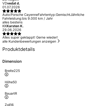
VD
vedat d.
01.07.2026
Auto:
Porsche Cayenne
Fahrtentyp:
Gemischt
Jährliche
Fahrleistung:
bis 9.000 km / Jahr
alles bestens
KK
Karsten K.
29.06.2026
Alles super geklappt! Gerne wieder!
alle Kundenbewertungen anzeigen
Produktdetails
Dimension
Breite
225
Höhe
50
Bauart
R
Zoll
16