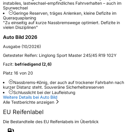
instabiles, lastwechsel-empfindliches Fahrverhalten – auch im
Schlauchtyp
TL
Spurwechsel
Geringe Reserven, träges Anlenken, kleine Defizite im
Queraquaplaning
Zustand
Neureifen
"Zu einseitig auf kurze Nassbremswege optimiert. Defizite in
vielen Disziplinen"
Verstärkt
XL
Auto Bild 2026
Ausgabe (10/2026)
EU Label
Getesteter Reifen:
Linglong Sport Master 245/45 R19 102Y
Effizienz
C
Fazit:
befriedigend (2,6)
Platz 16 von 20
Nasshaftung
A
Nassbrems-König, der auch auf trockener Fahrbahn nach
kurzer Distanz steht. Souveräne Sicherheitsreserven
Rollgeräusch (Klasse)
A
Schlusslicht bei der Laufleistung
Weitere Details bei Auto Bild
Alle Testberichte anzeigen
Rollgeräusch (dB)
69
EU Reifenlabel
Fahrzeugklasse
C1
Die Bestandteile des EU Reifenlabels im Überblick
3PMSF / Schneeflockensymbol / Alpine-Symbol
Nein