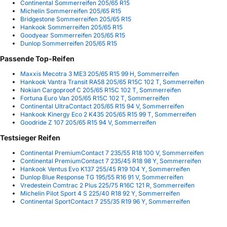
Continental Sommerreifen 205/65 R15
Michelin Sommerreifen 205/65 R15
Bridgestone Sommerreifen 205/65 R15
Hankook Sommerreifen 205/65 R15
Goodyear Sommerreifen 205/65 R15
Dunlop Sommerreifen 205/65 R15
Passende Top-Reifen
Maxxis Mecotra 3 ME3 205/65 R15 99 H, Sommerreifen
Hankook Vantra Transit RA58 205/65 R15C 102 T, Sommerreifen
Nokian Cargoproof C 205/65 R15C 102 T, Sommerreifen
Fortuna Euro Van 205/65 R15C 102 T, Sommerreifen
Continental UltraContact 205/65 R15 94 V, Sommerreifen
Hankook Kinergy Eco 2 K435 205/65 R15 99 T, Sommerreifen
Goodride Z 107 205/65 R15 94 V, Sommerreifen
Testsieger Reifen
Continental PremiumContact 7 235/55 R18 100 V, Sommerreifen
Continental PremiumContact 7 235/45 R18 98 Y, Sommerreifen
Hankook Ventus Evo K137 255/45 R19 104 Y, Sommerreifen
Dunlop Blue Response TG 195/55 R16 91 V, Sommerreifen
Vredestein Comtrac 2 Plus 225/75 R16C 121 R, Sommerreifen
Michelin Pilot Sport 4 S 225/40 R18 92 Y, Sommerreifen
Continental SportContact 7 255/35 R19 96 Y, Sommerreifen