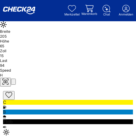
Warenkorb
Merkzettel
Chat
Anmelden
Breite
205
Höhe
65
Zoll
15
Last
94
Speed
H
C
B
71db