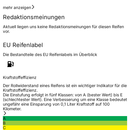
Geschwindigkeitsindex
H
mehr anzeigen
Redaktionsmeinungen
Höchstgeschwindigkeit
210 km/h
Aktuell liegen uns keine Redaktionsmeinungen für diesen Reifen
Lastindex
94
vor.
Höchstlast
670 kg
EU Reifenlabel
Die Bestandteile des EU Reifenlabels im Überblick
Generelle Merkmale
Fahrzeugtyp
PKW
Verwendung
Sommerreifen
Kraftstoffeffizienz
Modellname
Maximus M2
Der Rollwiderstand eines Reifens ist ein wichtiger Indikator für die
Kraftstoffeffizienz.
Fahrzeugart
PKW & SUV
Die Einstufung erfolgt in fünf Klassen: von A (bester Wert) bis E
(schlechtester Wert). Eine Verbesserung um eine Klasse bedeutet
ungefähr eine Einsparung von 0,1 Liter Kraftstoff auf 100
Kilometer.
Weitere Eigenschaften
A
Schlauchtyp
TL
B
C