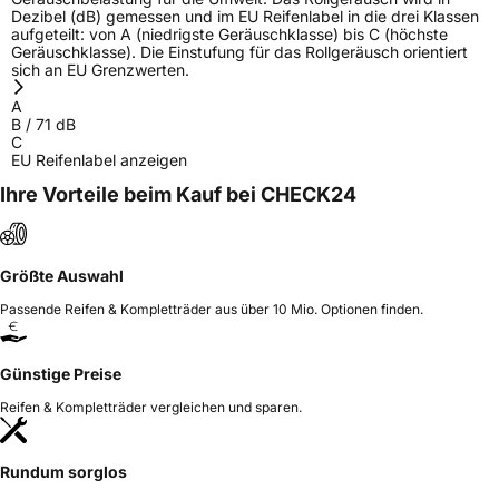
Dezibel (dB) gemessen und im EU Reifenlabel in die drei Klassen
Herstellerkontakt
Delta Geländesport und Zubehör Handels-
aufgeteilt: von A (niedrigste Geräuschklasse) bis C (höchste
GmbH, Dorfstrasse 20 Deutschland,
Geräuschklasse). Die Einstufung für das Rollgeräusch orientiert
info@delta4x4.com
sich an EU Grenzwerten.
A
B
/
71
dB
C
EU Reifenlabel anzeigen
Ihre Vorteile beim Kauf bei CHECK24
Größte Auswahl
Passende Reifen & Kompletträder aus über 10 Mio. Optionen finden.
Günstige Preise
Reifen & Kompletträder vergleichen und sparen.
Rundum sorglos