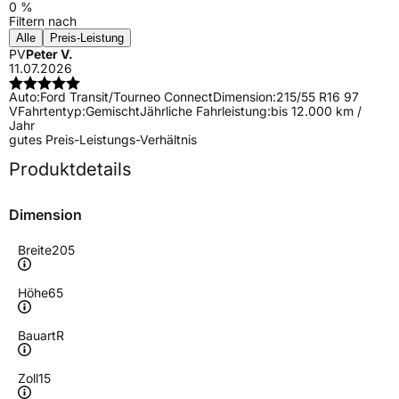
0 %
Filtern nach
Alle
Preis-Leistung
PV
Peter V.
11.07.2026
Auto:
Ford Transit/Tourneo Connect
Dimension:
215/55 R16 97
V
Fahrtentyp:
Gemischt
Jährliche Fahrleistung:
bis 12.000 km /
Jahr
gutes Preis-Leistungs-Verhältnis
Produktdetails
Dimension
Breite
205
Höhe
65
Bauart
R
Zoll
15