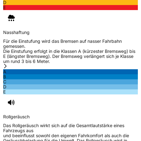
D
Zustand
Neureifen
E
EU Label
Nasshaftung
Effizienz
C
Für die Einstufung wird das Bremsen auf nasser Fahrbahn
gemessen.
Die Einstufung erfolgt in die Klassen A (kürzester Bremsweg) bis
Nasshaftung
B
E (längster Bremsweg). Der Bremsweg verlängert sich je Klasse
um rund 3 bis 6 Meter.
Rollgeräusch (Klasse)
B
A
B
C
Rollgeräusch (dB)
71
D
E
Fahrzeugklasse
C1
3PMSF / Schneeflockensymbol / Alpine-Symbol
Nein
Rollgeräusch
EPREL ID
1221790
Das Rollgeräusch wirkt sich auf die Gesamtlautstärke eines
Fahrzeugs aus
Allgemeine Produktsicherheit (GPSR)
und beeinflusst sowohl den eigenen Fahrkomfort als auch die
Geräuschbelastung für die Umwelt. Das Rollgeräusch wird in