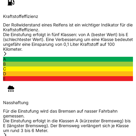
Herstellerkontakt
EUCEREP B.V., Roald Dahllaan 33 5629MC
Eindhoven The Netherlands Niederlande,
Kraftstoffeffizienz
eucerep@eucerep.com
Der Rollwiderstand eines Reifens ist ein wichtiger Indikator für die
Kraftstoffeffizienz.
Die Einstufung erfolgt in fünf Klassen: von A (bester Wert) bis E
(schlechtester Wert). Eine Verbesserung um eine Klasse bedeutet
ungefähr eine Einsparung von 0,1 Liter Kraftstoff auf 100
Kilometer.
A
B
C
D
E
Nasshaftung
Für die Einstufung wird das Bremsen auf nasser Fahrbahn
gemessen.
Die Einstufung erfolgt in die Klassen A (kürzester Bremsweg) bis
E (längster Bremsweg). Der Bremsweg verlängert sich je Klasse
um rund 3 bis 6 Meter.