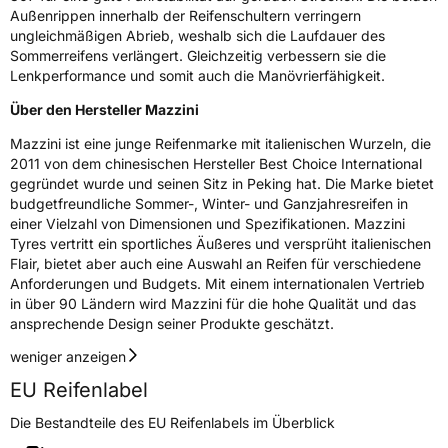
Außenrippen innerhalb der Reifenschultern verringern
Zustand
Neureifen
ungleichmäßigen Abrieb, weshalb sich die Laufdauer des
Sommerreifens verlängert. Gleichzeitig verbessern sie die
Lenkperformance und somit auch die Manövrierfähigkeit.
EU Label
Über den Hersteller Mazzini
Effizienz
D
Mazzini ist eine junge Reifenmarke mit italienischen Wurzeln, die
2011 von dem chinesischen Hersteller Best Choice International
Nasshaftung
C
gegründet wurde und seinen Sitz in Peking hat. Die Marke bietet
budgetfreundliche Sommer-, Winter- und Ganzjahresreifen in
einer Vielzahl von Dimensionen und Spezifikationen. Mazzini
Rollgeräusch (Klasse)
B
Tyres vertritt ein sportliches Äußeres und versprüht italienischen
Flair, bietet aber auch eine Auswahl an Reifen für verschiedene
Rollgeräusch (dB)
70
Anforderungen und Budgets. Mit einem internationalen Vertrieb
in über 90 Ländern wird Mazzini für die hohe Qualität und das
Fahrzeugklasse
C1
ansprechende Design seiner Produkte geschätzt.
3PMSF / Schneeflockensymbol / Alpine-Symbol
Nein
weniger anzeigen
EU Reifenlabel
EPREL ID
587032
Die Bestandteile des EU Reifenlabels im Überblick
Allgemeine Produktsicherheit (GPSR)