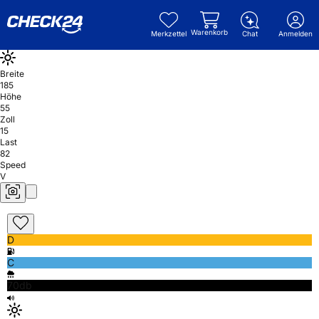
Warenkorb
Merkzettel
Chat
Anmelden
Breite
185
Höhe
55
Zoll
15
Last
82
Speed
V
D
C
70db