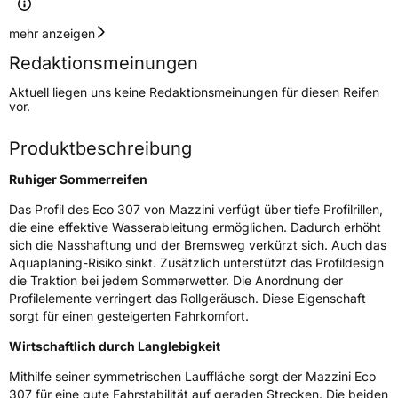
Geschwindigkeitsindex
V
mehr anzeigen
Redaktionsmeinungen
Höchstgeschwindigkeit
240 km/h
Aktuell liegen uns keine Redaktionsmeinungen für diesen Reifen
Lastindex
82
vor.
Höchstlast
475 kg
Produktbeschreibung
Ruhiger Sommerreifen
Generelle Merkmale
Das Profil des Eco 307 von Mazzini verfügt über tiefe Profilrillen,
Fahrzeugtyp
PKW
die eine effektive Wasserableitung ermöglichen. Dadurch erhöht
Verwendung
Sommerreifen
sich die Nasshaftung und der Bremsweg verkürzt sich. Auch das
Aquaplaning-Risiko sinkt. Zusätzlich unterstützt das Profildesign
Modellname
Eco 307
die Traktion bei jedem Sommerwetter. Die Anordnung der
Fahrzeugart
PKW & SUV
Profilelemente verringert das Rollgeräusch. Diese Eigenschaft
sorgt für einen gesteigerten Fahrkomfort.
Wirtschaftlich durch Langlebigkeit
Weitere Eigenschaften
Mithilfe seiner symmetrischen Lauffläche sorgt der Mazzini Eco
Schlauchtyp
TL
307 für eine gute Fahrstabilität auf geraden Strecken. Die beiden