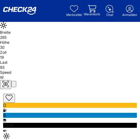
Warenkorb
Merkzettel
Chat
Anmelden
Breite
265
Höhe
30
Zoll
19
Last
93
Speed
W
D
B
72db