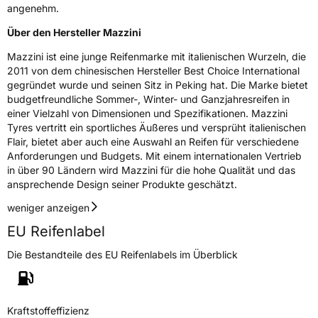
angenehm.
Weitere Eigenschaften
Über den Hersteller Mazzini
Schlauchtyp
TL
Mazzini ist eine junge Reifenmarke mit italienischen Wurzeln, die
2011 von dem chinesischen Hersteller Best Choice International
gegründet wurde und seinen Sitz in Peking hat. Die Marke bietet
Zustand
Neureifen
budgetfreundliche Sommer-, Winter- und Ganzjahresreifen in
einer Vielzahl von Dimensionen und Spezifikationen. Mazzini
Verstärkt
XL
Tyres vertritt ein sportliches Äußeres und versprüht italienischen
Flair, bietet aber auch eine Auswahl an Reifen für verschiedene
Anforderungen und Budgets. Mit einem internationalen Vertrieb
EU Label
in über 90 Ländern wird Mazzini für die hohe Qualität und das
ansprechende Design seiner Produkte geschätzt.
Effizienz
D
weniger anzeigen
Nasshaftung
B
EU Reifenlabel
Die Bestandteile des EU Reifenlabels im Überblick
Rollgeräusch (Klasse)
B
Rollgeräusch (dB)
72
Kraftstoffeffizienz
Fahrzeugklasse
C1