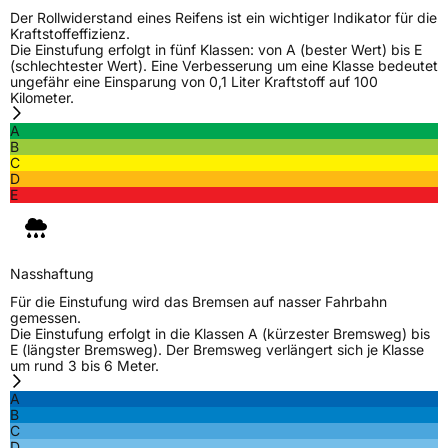
Der Rollwiderstand eines Reifens ist ein wichtiger Indikator für die
Kraftstoffeffizienz.
3PMSF / Schneeflockensymbol / Alpine-Symbol
Nein
Die Einstufung erfolgt in fünf Klassen: von A (bester Wert) bis E
(schlechtester Wert). Eine Verbesserung um eine Klasse bedeutet
ungefähr eine Einsparung von 0,1 Liter Kraftstoff auf 100
Eisgrip
Nein
Kilometer.
EPREL ID
590059
A
B
C
Allgemeine Produktsicherheit (GPSR)
D
E
Herstellerkontakt
EUCEREP B.V., Roald Dahllaan 33 5629MC
Eindhoven The Netherlands Niederlande,
eucerep@eucerep.com
Nasshaftung
Für die Einstufung wird das Bremsen auf nasser Fahrbahn
gemessen.
Die Einstufung erfolgt in die Klassen A (kürzester Bremsweg) bis
E (längster Bremsweg). Der Bremsweg verlängert sich je Klasse
um rund 3 bis 6 Meter.
A
B
C
D