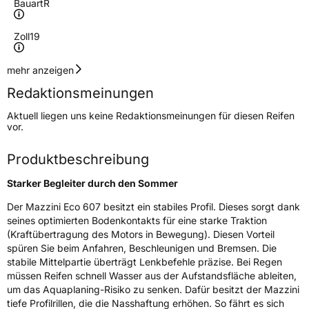
Bauart
R
Zoll
19
Geschwindigkeitsindex
W
mehr anzeigen
Redaktionsmeinungen
Höchstgeschwindigkeit
270 km/h
Aktuell liegen uns keine Redaktionsmeinungen für diesen Reifen
Lastindex
93
vor.
Höchstlast
650 kg
Produktbeschreibung
Gewicht (in kg)
11 kg
Starker Begleiter durch den Sommer
Generelle Merkmale
Der Mazzini Eco 607 besitzt ein stabiles Profil. Dieses sorgt dank
seines optimierten Bodenkontakts für eine starke Traktion
Fahrzeugtyp
PKW
(Kraftübertragung des Motors in Bewegung). Diesen Vorteil
spüren Sie beim Anfahren, Beschleunigen und Bremsen. Die
Verwendung
Sommerreifen
stabile Mittelpartie überträgt Lenkbefehle präzise. Bei Regen
Modellname
Eco 607
müssen Reifen schnell Wasser aus der Aufstandsfläche ableiten,
um das Aquaplaning-Risiko zu senken. Dafür besitzt der Mazzini
Fahrzeugart
PKW & SUV
tiefe Profilrillen, die die Nasshaftung erhöhen. So fährt es sich