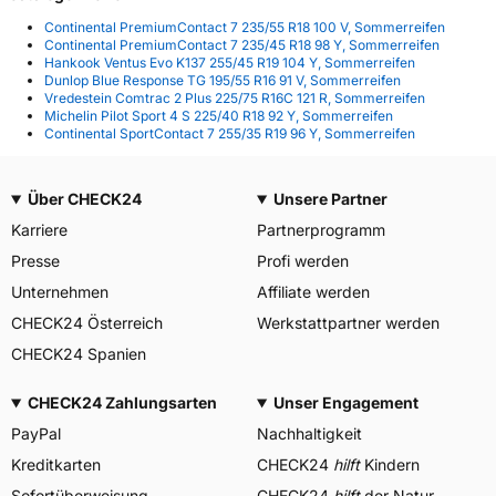
Continental PremiumContact 7 235/55 R18 100 V, Sommerreifen
Continental PremiumContact 7 235/45 R18 98 Y, Sommerreifen
Hankook Ventus Evo K137 255/45 R19 104 Y, Sommerreifen
Dunlop Blue Response TG 195/55 R16 91 V, Sommerreifen
Vredestein Comtrac 2 Plus 225/75 R16C 121 R, Sommerreifen
Michelin Pilot Sport 4 S 225/40 R18 92 Y, Sommerreifen
Continental SportContact 7 255/35 R19 96 Y, Sommerreifen
Über CHECK24
Unsere Partner
Karriere
Partnerprogramm
Presse
Profi werden
Unternehmen
Affiliate werden
CHECK24 Österreich
Werkstattpartner werden
CHECK24 Spanien
CHECK24 Zahlungsarten
Unser Engagement
PayPal
Nachhaltigkeit
Kreditkarten
CHECK24
hilft
Kindern
Sofortüberweisung
CHECK24
hilft
der Natur