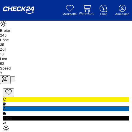
Warenkorb
Merkzettel
Chat
Anmelden
Breite
245
Höhe
35
Zoll
18
Last
92
Speed
Y
C
A
71db