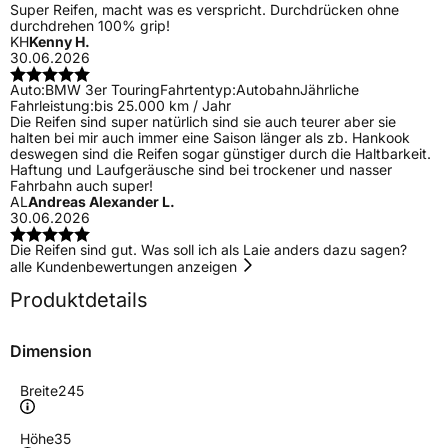
Super Reifen, macht was es verspricht. Durchdrücken ohne
durchdrehen 100% grip!
KH
Kenny H.
30.06.2026
Auto:
BMW 3er Touring
Fahrtentyp:
Autobahn
Jährliche
Fahrleistung:
bis 25.000 km / Jahr
Die Reifen sind super natürlich sind sie auch teurer aber sie
halten bei mir auch immer eine Saison länger als zb. Hankook
deswegen sind die Reifen sogar günstiger durch die Haltbarkeit.
Haftung und Laufgeräusche sind bei trockener und nasser
Fahrbahn auch super!
AL
Andreas Alexander L.
30.06.2026
Die Reifen sind gut. Was soll ich als Laie anders dazu sagen?
alle Kundenbewertungen anzeigen
Produktdetails
Dimension
Breite
245
Höhe
35