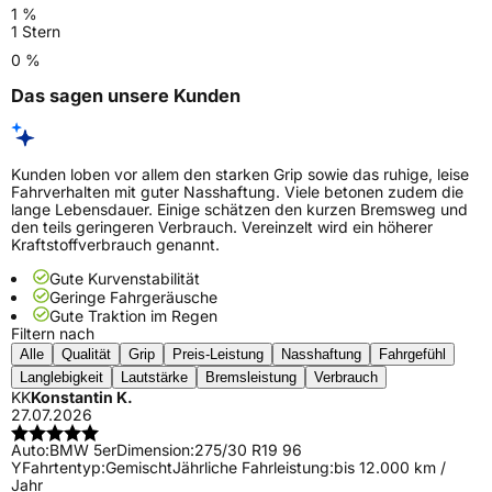
1 %
1 Stern
0 %
Das sagen unsere Kunden
Kunden loben vor allem den starken Grip sowie das ruhige, leise
Fahrverhalten mit guter Nasshaftung. Viele betonen zudem die
lange Lebensdauer. Einige schätzen den kurzen Bremsweg und
den teils geringeren Verbrauch. Vereinzelt wird ein höherer
Kraftstoffverbrauch genannt.
Gute Kurvenstabilität
Geringe Fahrgeräusche
Gute Traktion im Regen
Filtern nach
Alle
Qualität
Grip
Preis-Leistung
Nasshaftung
Fahrgefühl
Langlebigkeit
Lautstärke
Bremsleistung
Verbrauch
KK
Konstantin K.
27.07.2026
Auto:
BMW 5er
Dimension:
275/30 R19 96
Y
Fahrtentyp:
Gemischt
Jährliche Fahrleistung:
bis 12.000 km /
Jahr