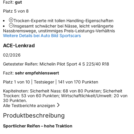
Fazit:
gut
Fahrzeugart
PKW & SUV
Platz 5 von 8
Trocken-Experte mit tollen Handling-Eigenschaften
Weitere Eigenschaften
Insgesamt schwächer bei Nässe, leicht verlängerte
Nassbremswege, unstimmiges Preis-Leistungs-Verhältnis
Schlauchtyp
TL
Weitere Details bei Auto Bild Sportscars
ACE-Lenkrad
Zustand
Neureifen
02/2026
Verstärkt
XL
Getesteter Reifen:
Michelin Pilot Sport 4 S 225/40 R18
Fazit:
sehr empfehlenswert
EU Label
Platz 1 von 10 | Testsieger | 141 von 170 Punkten
Kapitelnoten: Sicherheit Nass: 68 von 80 Punkten; Sicherheit
Effizienz
C
Trocken: 53 von 60 Punkten; Wirtschaftlichkeit/Umwelt: 20 von
30 Punkten.
Alle Testberichte anzeigen
Nasshaftung
A
Produktbeschreibung
Rollgeräusch (Klasse)
B
Sportlicher Reifen – hohe Traktion