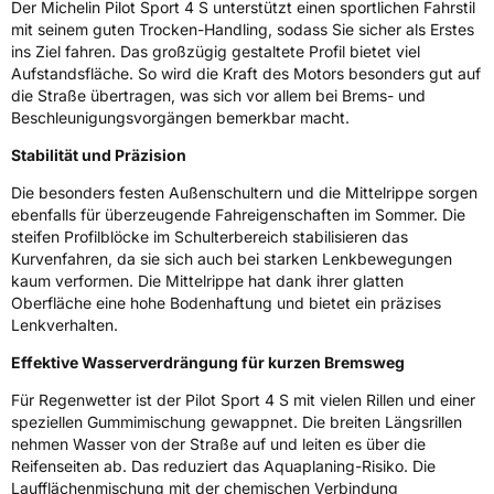
Rollgeräusch (dB)
71
Der Michelin Pilot Sport 4 S unterstützt einen sportlichen Fahrstil
mit seinem guten Trocken-Handling, sodass Sie sicher als Erstes
Fahrzeugklasse
C1
ins Ziel fahren. Das großzügig gestaltete Profil bietet viel
Aufstandsfläche. So wird die Kraft des Motors besonders gut auf
3PMSF / Schneeflockensymbol / Alpine-Symbol
Nein
die Straße übertragen, was sich vor allem bei Brems- und
Beschleunigungsvorgängen bemerkbar macht.
EPREL ID
1765288
Stabilität und Präzision
Allgemeine Produktsicherheit (GPSR)
Die besonders festen Außenschultern und die Mittelrippe sorgen
ebenfalls für überzeugende Fahreigenschaften im Sommer. Die
Herstellerkontakt
MANUFACTURE FRANCAISE DES
steifen Profilblöcke im Schulterbereich stabilisieren das
PNEUMATIQUES MICHELIN, place des
Kurvenfahren, da sie sich auch bei starken Lenkbewegungen
Carmes-Déchaux 23 63000 Clermont-
kaum verformen. Die Mittelrippe hat dank ihrer glatten
Ferrand Frankreich, contact@tc.michelin.eu
Oberfläche eine hohe Bodenhaftung und bietet ein präzises
Lenkverhalten.
Effektive Wasserverdrängung für kurzen Bremsweg
Für Regenwetter ist der Pilot Sport 4 S mit vielen Rillen und einer
speziellen Gummimischung gewappnet. Die breiten Längsrillen
nehmen Wasser von der Straße auf und leiten es über die
Reifenseiten ab. Das reduziert das Aquaplaning-Risiko. Die
Laufflächenmischung mit der chemischen Verbindung