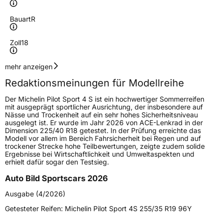
Bauart
R
Zoll
18
Geschwindigkeitsindex
Y
mehr anzeigen
Redaktionsmeinungen für Modellreihe
Höchstgeschwindigkeit
300 km/h
Der Michelin Pilot Sport 4 S ist ein hochwertiger Sommerreifen
Lastindex
92
mit ausgeprägt sportlicher Ausrichtung, der insbesondere auf
Nässe und Trockenheit auf ein sehr hohes Sicherheitsniveau
ausgelegt ist. Er wurde im Jahr 2026 von ACE-Lenkrad in der
Höchstlast
630 kg
Dimension 225/40 R18 getestet. In der Prüfung erreichte das
Modell vor allem im Bereich Fahrsicherheit bei Regen und auf
Gewicht (in kg)
10,165 kg
trockener Strecke hohe Teilbewertungen, zeigte zudem solide
Ergebnisse bei Wirtschaftlichkeit und Umweltaspekten und
erhielt dafür sogar den Testsieg.
Generelle Merkmale
Auto Bild Sportscars 2026
Fahrzeugtyp
PKW
Ausgabe (4/2026)
Verwendung
Sommerreifen
Getesteter Reifen:
Michelin Pilot Sport 4S 255/35 R19 96Y
Modellname
Pilot Sport 4 S