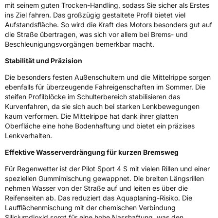
mit seinem guten Trocken-Handling, sodass Sie sicher als Erstes
Fahrzeugklasse
C1
ins Ziel fahren. Das großzügig gestaltete Profil bietet viel
Aufstandsfläche. So wird die Kraft des Motors besonders gut auf
3PMSF / Schneeflockensymbol / Alpine-Symbol
Nein
die Straße übertragen, was sich vor allem bei Brems- und
Beschleunigungsvorgängen bemerkbar macht.
EPREL ID
1765288
Stabilität und Präzision
Allgemeine Produktsicherheit (GPSR)
Die besonders festen Außenschultern und die Mittelrippe sorgen
ebenfalls für überzeugende Fahreigenschaften im Sommer. Die
Herstellerkontakt
MANUFACTURE FRANCAISE DES
steifen Profilblöcke im Schulterbereich stabilisieren das
PNEUMATIQUES MICHELIN, place des
Kurvenfahren, da sie sich auch bei starken Lenkbewegungen
Carmes-Déchaux 23 63000 Clermont-
kaum verformen. Die Mittelrippe hat dank ihrer glatten
Ferrand Frankreich, contact@tc.michelin.eu
Oberfläche eine hohe Bodenhaftung und bietet ein präzises
Lenkverhalten.
Effektive Wasserverdrängung für kurzen Bremsweg
Für Regenwetter ist der Pilot Sport 4 S mit vielen Rillen und einer
speziellen Gummimischung gewappnet. Die breiten Längsrillen
nehmen Wasser von der Straße auf und leiten es über die
Reifenseiten ab. Das reduziert das Aquaplaning-Risiko. Die
Laufflächenmischung mit der chemischen Verbindung
Siliciumdioxid sorgt für eine hohe Nasshaftung, was den