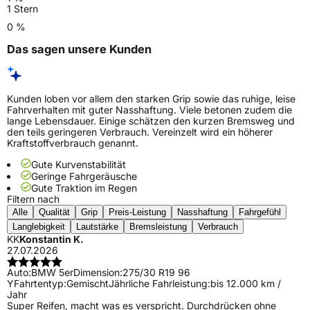
1 Stern
0 %
Das sagen unsere Kunden
Kunden loben vor allem den starken Grip sowie das ruhige, leise
Fahrverhalten mit guter Nasshaftung. Viele betonen zudem die
lange Lebensdauer. Einige schätzen den kurzen Bremsweg und
den teils geringeren Verbrauch. Vereinzelt wird ein höherer
Kraftstoffverbrauch genannt.
Gute Kurvenstabilität
Geringe Fahrgeräusche
Gute Traktion im Regen
Filtern nach
Alle
Qualität
Grip
Preis-Leistung
Nasshaftung
Fahrgefühl
Langlebigkeit
Lautstärke
Bremsleistung
Verbrauch
KK
Konstantin K.
27.07.2026
Auto:
BMW 5er
Dimension:
275/30 R19 96
Y
Fahrtentyp:
Gemischt
Jährliche Fahrleistung:
bis 12.000 km /
Jahr
Super Reifen, macht was es verspricht. Durchdrücken ohne