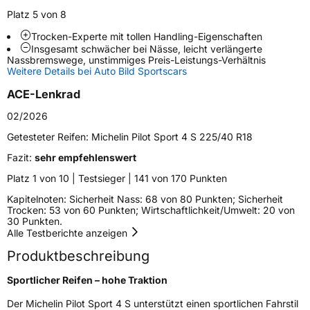
Platz 5 von 8
Trocken-Experte mit tollen Handling-Eigenschaften
Weitere Eigenschaften
Insgesamt schwächer bei Nässe, leicht verlängerte
Nassbremswege, unstimmiges Preis-Leistungs-Verhältnis
Schlauchtyp
TL
Weitere Details bei Auto Bild Sportscars
ACE-Lenkrad
Zustand
Neureifen
02/2026
Verstärkt
XL
Getesteter Reifen:
Michelin Pilot Sport 4 S 225/40 R18
Fazit:
sehr empfehlenswert
EU Label
Platz 1 von 10 | Testsieger | 141 von 170 Punkten
Kapitelnoten: Sicherheit Nass: 68 von 80 Punkten; Sicherheit
Effizienz
C
Trocken: 53 von 60 Punkten; Wirtschaftlichkeit/Umwelt: 20 von
30 Punkten.
Alle Testberichte anzeigen
Nasshaftung
A
Produktbeschreibung
Rollgeräusch (Klasse)
B
Sportlicher Reifen – hohe Traktion
Rollgeräusch (dB)
71
Der Michelin Pilot Sport 4 S unterstützt einen sportlichen Fahrstil