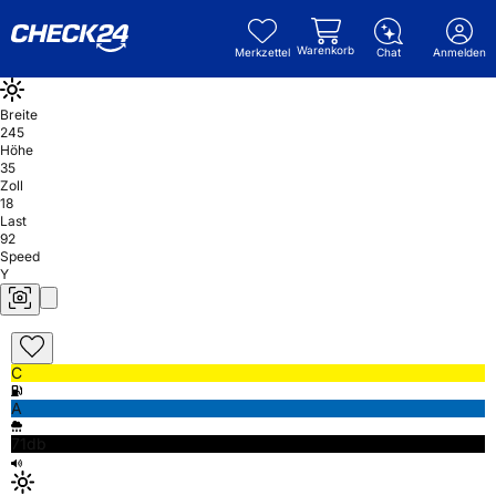
Warenkorb
Merkzettel
Chat
Anmelden
Breite
245
Höhe
35
Zoll
18
Last
92
Speed
Y
C
A
71db