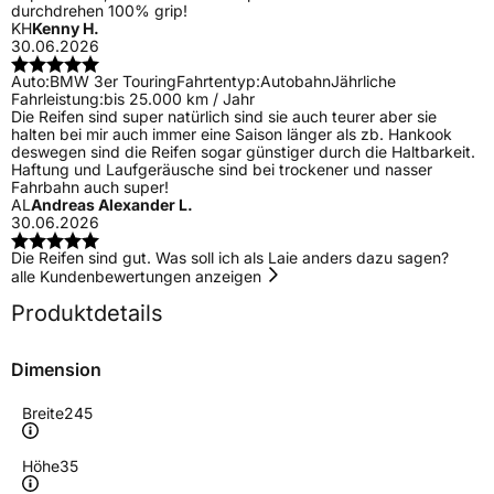
durchdrehen 100% grip!
KH
Kenny H.
30.06.2026
Auto:
BMW 3er Touring
Fahrtentyp:
Autobahn
Jährliche
Fahrleistung:
bis 25.000 km / Jahr
Die Reifen sind super natürlich sind sie auch teurer aber sie
halten bei mir auch immer eine Saison länger als zb. Hankook
deswegen sind die Reifen sogar günstiger durch die Haltbarkeit.
Haftung und Laufgeräusche sind bei trockener und nasser
Fahrbahn auch super!
AL
Andreas Alexander L.
30.06.2026
Die Reifen sind gut. Was soll ich als Laie anders dazu sagen?
alle Kundenbewertungen anzeigen
Produktdetails
Dimension
Breite
245
Höhe
35