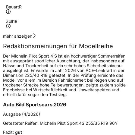
Bauart
R
Zoll
18
Geschwindigkeitsindex
Y
mehr anzeigen
Redaktionsmeinungen für Modellreihe
Höchstgeschwindigkeit
300 km/h
Der Michelin Pilot Sport 4 S ist ein hochwertiger Sommerreifen
Lastindex
92
mit ausgeprägt sportlicher Ausrichtung, der insbesondere auf
Nässe und Trockenheit auf ein sehr hohes Sicherheitsniveau
ausgelegt ist. Er wurde im Jahr 2026 von ACE-Lenkrad in der
Höchstlast
630 kg
Dimension 225/40 R18 getestet. In der Prüfung erreichte das
Modell vor allem im Bereich Fahrsicherheit bei Regen und auf
Gewicht (in kg)
10,165 kg
trockener Strecke hohe Teilbewertungen, zeigte zudem solide
Ergebnisse bei Wirtschaftlichkeit und Umweltaspekten und
erhielt dafür sogar den Testsieg.
Generelle Merkmale
Auto Bild Sportscars 2026
Fahrzeugtyp
PKW
Ausgabe (4/2026)
Verwendung
Sommerreifen
Getesteter Reifen:
Michelin Pilot Sport 4S 255/35 R19 96Y
Modellname
Pilot Sport 4 S
Fazit:
gut
Fahrzeugart
PKW & SUV