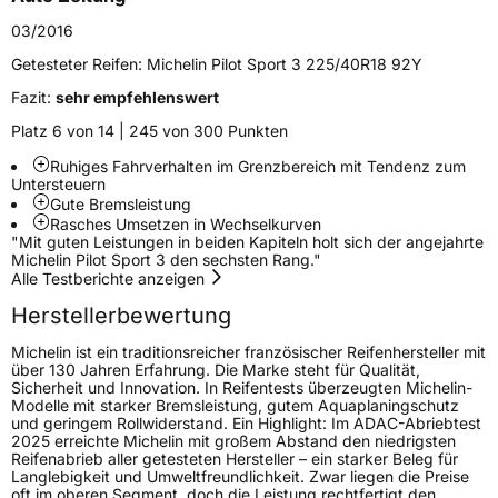
Modellname
Pilot Sport 3 UHP
03/2016
Fahrzeugart
PKW & SUV
Getesteter Reifen:
Michelin Pilot Sport 3 225/40R18 92Y
Fazit:
sehr empfehlenswert
Weitere Eigenschaften
Platz 6 von 14 | 245 von 300 Punkten
Schlauchtyp
TL
Ruhiges Fahrverhalten im Grenzbereich mit Tendenz zum
Untersteuern
Gute Bremsleistung
Zustand
Neureifen
Rasches Umsetzen in Wechselkurven
"Mit guten Leistungen in beiden Kapiteln holt sich der angejahrte
Verstärkt
XL
Michelin Pilot Sport 3 den sechsten Rang."
Alle Testberichte anzeigen
Felgenschutz
FSL
Herstellerbewertung
Michelin ist ein traditionsreicher französischer Reifenhersteller mit
Empfohlen für Mercedes
MO
über 130 Jahren Erfahrung. Die Marke steht für Qualität,
Sicherheit und Innovation. In Reifentests überzeugten Michelin-
Modelle mit starker Bremsleistung, gutem Aquaplaningschutz
EU Label
und geringem Rollwiderstand. Ein Highlight: Im ADAC-Abriebtest
2025 erreichte Michelin mit großem Abstand den niedrigsten
Effizienz
C
Reifenabrieb aller getesteten Hersteller – ein starker Beleg für
Langlebigkeit und Umweltfreundlichkeit. Zwar liegen die Preise
oft im oberen Segment, doch die Leistung rechtfertigt den