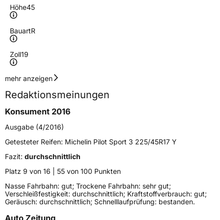
Höhe
45
Bauart
R
Zoll
19
Geschwindigkeitsindex
Y
mehr anzeigen
Redaktionsmeinungen
Höchstgeschwindigkeit
300 km/h
Konsument 2016
Lastindex
102
Ausgabe (4/2016)
Höchstlast
850 kg
Getesteter Reifen:
Michelin Pilot Sport 3 225/45R17 Y
Gewicht (in kg)
11,98 kg
Fazit:
durchschnittlich
Platz 9 von 16 | 55 von 100 Punkten
Generelle Merkmale
Nasse Fahrbahn: gut; Trockene Fahrbahn: sehr gut;
Verschleißfestigkeit: durchschnittlich; Kraftstoffverbrauch: gut;
Fahrzeugtyp
PKW
Geräusch: durchschnittlich; Schnelllaufprüfung: bestanden.
Verwendung
Sommerreifen
Auto Zeitung