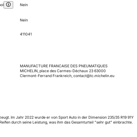
ol
Nein
Nein
411041
MANUFACTURE FRANCAISE DES PNEUMATIQUES
MICHELIN, place des Carmes-Déchaux 23 63000
Clermont-Ferrand Frankreich, contact@tc.michelin.eu
rzeugt. Im Jahr 2022 wurde er von Sport Auto in der Dimension 235/35 R19 91Y
eifen durch seine Leistung, was ihm das Gesamturteil "sehr gut" einbrachte.