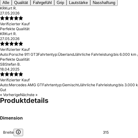
Alle
Qualität
Fahrgefühl
Grip
Lautstärke
Nasshaftung
KR
Kurt R.
27.05.2026
Verifizierter Kauf
Perfekte Qualität
KR
Kurt R.
27.05.2026
Verifizierter Kauf
Auto:
Porsche 911 GT3
Fahrtentyp:
Überland
Jährliche Fahrleistung:
bis 6.000 km 
Perfekte Qualität
SB
Stefan B.
18.04.2025
Verifizierter Kauf
Auto:
Mercedes AMG GT
Fahrtentyp:
Gemischt
Jährliche Fahrleistung:
bis 3.000 
Gut
« Vorherige
Nächste »
Produktdetails
Dimension
Breite
315