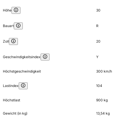
Höhe
30
Bauart
R
Zoll
20
Geschwindigkeitsindex
Y
Höchstgeschwindigkeit
300 km/h
Lastindex
104
Höchstlast
900 kg
Gewicht (in kg)
13,54 kg