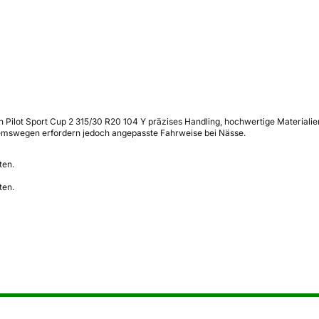
in Pilot Sport Cup 2 315/30 R20 104 Y präzises Handling, hochwertige Materiali
remswegen erfordern jedoch angepasste Fahrweise bei Nässe.
ten.
ten.