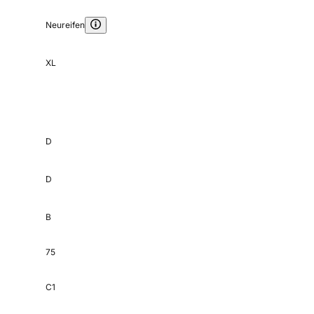
Neureifen
XL
D
D
B
75
C1