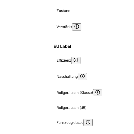
Zustand
Verstärkt
EU Label
Effizienz
Nasshaftung
Rollgeräusch (Klasse)
Rollgeräusch (dB)
Fahrzeugklasse