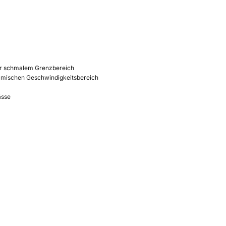
ehr schmalem Grenzbereich
namischen Geschwindigkeitsbereich
ässe