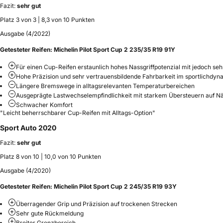
Fazit:
sehr gut
Platz 3 von 3 | 8,3 von 10 Punkten
Ausgabe (4/2022)
Getesteter Reifen:
Michelin Pilot Sport Cup 2 235/35 R19 91Y
Für einen Cup-Reifen erstaunlich hohes Nassgriffpotenzial mit jedoch s
Hohe Präzision und sehr vertrauensbildende Fahrbarkeit im sportlichdy
Längere Bremswege in alltagsrelevanten Temperaturbereichen
Ausgeprägte Lastwechselempfindlichkeit mit starkem Übersteuern auf N
Schwacher Komfort
"Leicht beherrschbarer Cup-Reifen mit Alltags-Option"
Sport Auto 2020
Fazit:
sehr gut
Platz 8 von 10 | 10,0 von 10 Punkten
Ausgabe (4/2020)
Getesteter Reifen:
Michelin Pilot Sport Cup 2 245/35 R19 93Y
Überragender Grip und Präzision auf trockenen Strecken
Sehr gute Rückmeldung
Breiter Grenzbereich