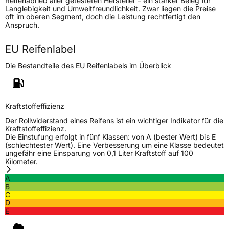
Reifenabrieb aller getesteten Hersteller – ein starker Beleg für
Modellname
Pilot Sport S5
Langlebigkeit und Umweltfreundlichkeit. Zwar liegen die Preise
oft im oberen Segment, doch die Leistung rechtfertigt den
Fahrzeugart
PKW & SUV
Anspruch.
EU Reifenlabel
Weitere Eigenschaften
Die Bestandteile des EU Reifenlabels im Überblick
Schlauchtyp
TL
Zustand
Neureifen
Kraftstoffeffizienz
Verstärkt
XL
Der Rollwiderstand eines Reifens ist ein wichtiger Indikator für die
Kraftstoffeffizienz.
Die Einstufung erfolgt in fünf Klassen: von A (bester Wert) bis E
Empfohlen für Porsche
N0
(schlechtester Wert). Eine Verbesserung um eine Klasse bedeutet
ungefähr eine Einsparung von 0,1 Liter Kraftstoff auf 100
Kilometer.
EU Label
A
Effizienz
C
B
C
D
Nasshaftung
B
E