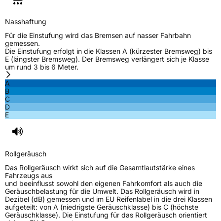
Rollgeräusch (Klasse)
B
Nasshaftung
Rollgeräusch (dB)
73
Für die Einstufung wird das Bremsen auf nasser Fahrbahn
gemessen.
Fahrzeugklasse
C1
Die Einstufung erfolgt in die Klassen A (kürzester Bremsweg) bis
E (längster Bremsweg). Der Bremsweg verlängert sich je Klasse
um rund 3 bis 6 Meter.
3PMSF / Schneeflockensymbol / Alpine-Symbol
Nein
A
B
EPREL ID
2212576
C
D
Allgemeine Produktsicherheit (GPSR)
E
Herstellerkontakt
MANUFACTURE FRANCAISE DES
PNEUMATIQUES MICHELIN, place des
Carmes-Déchaux 23 63000 Clermont-
Rollgeräusch
Ferrand Frankreich, contact@tc.michelin.eu
Das Rollgeräusch wirkt sich auf die Gesamtlautstärke eines
Fahrzeugs aus
und beeinflusst sowohl den eigenen Fahrkomfort als auch die
Geräuschbelastung für die Umwelt. Das Rollgeräusch wird in
Dezibel (dB) gemessen und im EU Reifenlabel in die drei Klassen
aufgeteilt: von A (niedrigste Geräuschklasse) bis C (höchste
Geräuschklasse). Die Einstufung für das Rollgeräusch orientiert