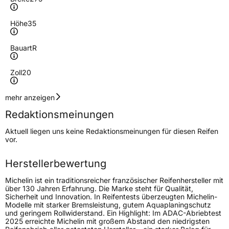
Höhe
35
Bauart
R
Zoll
20
Geschwindigkeitsindex
Y
mehr anzeigen
Redaktionsmeinungen
Lastindex
102
Aktuell liegen uns keine Redaktionsmeinungen für diesen Reifen
vor.
Höchstlast
850 kg
Gewicht (in kg)
13,157 kg
Herstellerbewertung
Michelin ist ein traditionsreicher französischer Reifenhersteller mit
Generelle Merkmale
über 130 Jahren Erfahrung. Die Marke steht für Qualität,
Sicherheit und Innovation. In Reifentests überzeugten Michelin-
Fahrzeugtyp
PKW
Modelle mit starker Bremsleistung, gutem Aquaplaningschutz
und geringem Rollwiderstand. Ein Highlight: Im ADAC-Abriebtest
Verwendung
Sommerreifen
2025 erreichte Michelin mit großem Abstand den niedrigsten