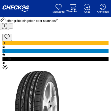
Warenkorb
Merkzettel
Chat
Anmelden
Reifengröße eingeben oder scannen
D
B
70db