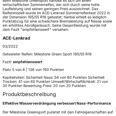
Beim Milestone Greensport handelt es sich um einen
Lastindex
69
wirtschaftlichen Sommerreifen, der sich durch seine hohe
Laufleistung und seinen geringen Preis auszeichnet. Das
Reifenmodell wurde im ACE-Lenkrad Sommerreifentest 2022 in
Höchstlast
325 kg
der Dimension 195/55 R16 getestet; hierbei erhielt es lediglich
Punktabzug für eine schwächere Bremsleistung auf Nässe sowie
ein erhöhtes Abrollgeräusch. Seine Gesamtleistung wurde mit
Generelle Merkmale
dem Fazit "empfehlenswert" versehen.
Fahrzeugtyp
PKW
ACE-Lenkrad
Verwendung
Sommerreifen
03/2022
Modellname
Greensport
Getesteter Reifen:
Milestone Green Sport 195/55 R16
Fahrzeugart
PKW & SUV
Fazit:
empfehlenswert
Platz 5 von 8 | 136 von 190 Punkten
Weitere Eigenschaften
Kapitelnoten: Sicherheit Nass: 54 von 80 Punkten Sicherheit
Trocken: 41 von 60 Punkten Umwelt/Wirtschaftlichkeit: 21 von
30 Punkten Bewertung Preis: 20 von 20 Punkten
Schlauchtyp
TL
Produktbeschreibung
Zustand
Neureifen
Effektive Wasserverdrängung verbessert Nass-Performance
Der Milestone Greensport punktet mit den Fahreigenschaften auf
EU Label