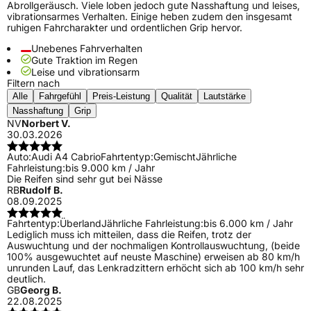
Abrollgeräusch. Viele loben jedoch gute Nasshaftung und leises,
vibrationsarmes Verhalten. Einige heben zudem den insgesamt
ruhigen Fahrcharakter und ordentlichen Grip hervor.
Unebenes Fahrverhalten
Gute Traktion im Regen
Leise und vibrationsarm
Filtern nach
Alle
Fahrgefühl
Preis-Leistung
Qualität
Lautstärke
Nasshaftung
Grip
NV
Norbert V.
30.03.2026
Auto:
Audi A4 Cabrio
Fahrtentyp:
Gemischt
Jährliche
Fahrleistung:
bis 9.000 km / Jahr
Die Reifen sind sehr gut bei Nässe
RB
Rudolf B.
08.09.2025
Fahrtentyp:
Überland
Jährliche Fahrleistung:
bis 6.000 km / Jahr
Lediglich muss ich mitteilen, dass die Reifen, trotz der
Auswuchtung und der nochmaligen Kontrollauswuchtung, (beide
100% ausgewuchtet auf neuste Maschine) erweisen ab 80 km/h
unrunden Lauf, das Lenkradzittern erhöcht sich ab 100 km/h sehr
deutlich.
GB
Georg B.
22.08.2025