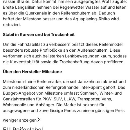
nasser Straße. Dafür kommt ihm sein ausgeprägtes Profil zugute:
Breite Längsrillen nehmen bei Regenwetter Wasser auf und leiten
Effizienz
D
es über die Querkanäle in den Reifenschultern ab. Dadurch
haftet der Milestone besser und das Aquaplaning-Risiko wird
Nasshaftung
B
reduziert.
Stabil in Kurven und bei Trockenheit
Rollgeräusch (Klasse)
B
Um die Fahrstabilität zu verbessern besitzt dieses Reifenmodell
besonders robuste Profilblöcke an den Außenschultern. Diese
Rollgeräusch (dB)
70
verformen sich auch bei starken Lenkbewegungen kaum, sodass
Fahrzeugklasse
C1
die Kurvenstabilität sowie die Trockenhaftung davon profitieren.
Über den Hersteller Milestone
3PMSF / Schneeflockensymbol / Alpine-Symbol
Nein
Milestone ist eine Reifenmarke, die seit Jahrzehnten aktiv ist und
EPREL ID
404630
zum niederländischen Reifengroßhandel Inter-Sprint gehört. Das
Budget-Angebot von Milestone umfasst Sommer-, Winter- und
Allgemeine Produktsicherheit (GPSR)
Ganzjahresreifen für PKW, SUV, LLKW, Transporter, Vans,
Wohnmobile und Anhänger. Die Marke ist bekannt für
ausgewogene und zuverlässige Pneus zu einem günstigen Preis.
Herstellerkontakt
Nankang Tire Netherlands B.V.,
Distriboulevard 25 4782PV Moerdijk
Niederlande, jor@Inter-Sprint.nl
weniger anzeigen
EU Reifenlabel