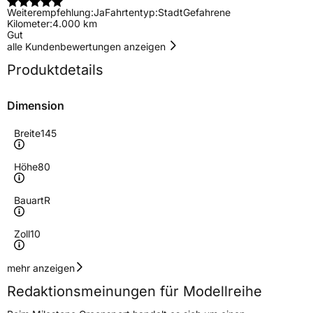
Weiterempfehlung:
Ja
Fahrtentyp:
Stadt
Gefahrene
Kilometer:
4.000 km
Gut
alle Kundenbewertungen anzeigen
Produktdetails
Dimension
Breite
145
Höhe
80
Bauart
R
Zoll
10
Geschwindigkeitsindex
S
mehr anzeigen
Redaktionsmeinungen für Modellreihe
Höchstgeschwindigkeit
180 km/h