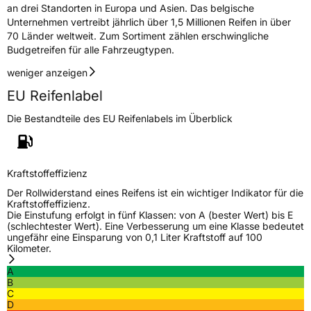
an drei Standorten in Europa und Asien. Das belgische
Eisgrip
Nein
Unternehmen vertreibt jährlich über 1,5 Millionen Reifen in über
70 Länder weltweit. Zum Sortiment zählen erschwingliche
EPREL ID
517985
Budgetreifen für alle Fahrzeugtypen.
Allgemeine Produktsicherheit (GPSR)
weniger anzeigen
EU Reifenlabel
Herstellerkontakt
Deldo Autobanden NV, Essensteenweg 113
2930 Brasschaat, compliance@deldo.com
Die Bestandteile des EU Reifenlabels im Überblick
Kraftstoffeffizienz
Der Rollwiderstand eines Reifens ist ein wichtiger Indikator für die
Kraftstoffeffizienz.
Die Einstufung erfolgt in fünf Klassen: von A (bester Wert) bis E
(schlechtester Wert). Eine Verbesserung um eine Klasse bedeutet
ungefähr eine Einsparung von 0,1 Liter Kraftstoff auf 100
Kilometer.
A
B
C
D