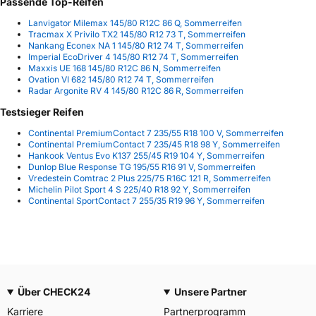
Passende Top-Reifen
Lanvigator Milemax 145/80 R12C 86 Q, Sommerreifen
Tracmax X Privilo TX2 145/80 R12 73 T, Sommerreifen
Nankang Econex NA 1 145/80 R12 74 T, Sommerreifen
Imperial EcoDriver 4 145/80 R12 74 T, Sommerreifen
Maxxis UE 168 145/80 R12C 86 N, Sommerreifen
Ovation VI 682 145/80 R12 74 T, Sommerreifen
Radar Argonite RV 4 145/80 R12C 86 R, Sommerreifen
Testsieger Reifen
Continental PremiumContact 7 235/55 R18 100 V, Sommerreifen
Continental PremiumContact 7 235/45 R18 98 Y, Sommerreifen
Hankook Ventus Evo K137 255/45 R19 104 Y, Sommerreifen
Dunlop Blue Response TG 195/55 R16 91 V, Sommerreifen
Vredestein Comtrac 2 Plus 225/75 R16C 121 R, Sommerreifen
Michelin Pilot Sport 4 S 225/40 R18 92 Y, Sommerreifen
Continental SportContact 7 255/35 R19 96 Y, Sommerreifen
Über CHECK24
Unsere Partner
Karriere
Partnerprogramm