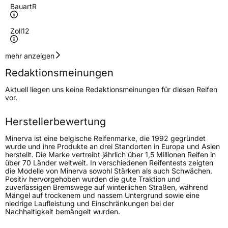
Bauart
R
Zoll
12
Geschwindigkeitsindex
T
mehr anzeigen
Redaktionsmeinungen
Höchstgeschwindigkeit
190 km/h
Aktuell liegen uns keine Redaktionsmeinungen für diesen Reifen
Lastindex
74
vor.
Höchstlast
375 kg
Herstellerbewertung
Minerva ist eine belgische Reifenmarke, die 1992 gegründet
Generelle Merkmale
wurde und ihre Produkte an drei Standorten in Europa und Asien
herstellt. Die Marke vertreibt jährlich über 1,5 Millionen Reifen in
Fahrzeugtyp
PKW
über 70 Länder weltweit. In verschiedenen Reifentests zeigten
die Modelle von Minerva sowohl Stärken als auch Schwächen.
Verwendung
Sommerreifen
Positiv hervorgehoben wurden die gute Traktion und
zuverlässigen Bremswege auf winterlichen Straßen, während
Modellname
209
Mängel auf trockenem und nassem Untergrund sowie eine
niedrige Laufleistung und Einschränkungen bei der
Fahrzeugart
PKW & SUV
Nachhaltigkeit bemängelt wurden.