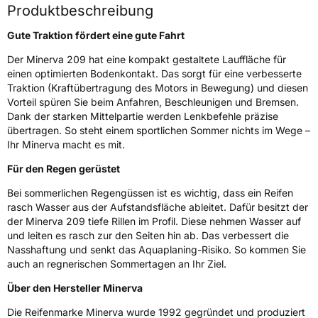
Produktbeschreibung
Weitere Eigenschaften
Gute Traktion fördert eine gute Fahrt
Schlauchtyp
TL
Der Minerva 209 hat eine kompakt gestaltete Lauffläche für
einen optimierten Bodenkontakt. Das sorgt für eine verbesserte
Zustand
Neureifen
Traktion (Kraftübertragung des Motors in Bewegung) und diesen
Vorteil spüren Sie beim Anfahren, Beschleunigen und Bremsen.
EU Label
Dank der starken Mittelpartie werden Lenkbefehle präzise
übertragen. So steht einem sportlichen Sommer nichts im Wege –
Ihr Minerva macht es mit.
Effizienz
D
Für den Regen gerüstet
Nasshaftung
C
Bei sommerlichen Regengüssen ist es wichtig, dass ein Reifen
rasch Wasser aus der Aufstandsfläche ableitet. Dafür besitzt der
Rollgeräusch (Klasse)
B
der Minerva 209 tiefe Rillen im Profil. Diese nehmen Wasser auf
und leiten es rasch zur den Seiten hin ab. Das verbessert die
Rollgeräusch (dB)
70
Nasshaftung und senkt das Aquaplaning-Risiko. So kommen Sie
auch an regnerischen Sommertagen an Ihr Ziel.
Fahrzeugklasse
C1
Über den Hersteller Minerva
3PMSF / Schneeflockensymbol / Alpine-Symbol
Nein
Die Reifenmarke Minerva wurde 1992 gegründet und produziert