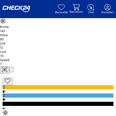
Warenkorb
Merkzettel
Chat
Anmelden
Breite
145
Höhe
80
Zoll
12
Last
74
Speed
T
D
C
70db