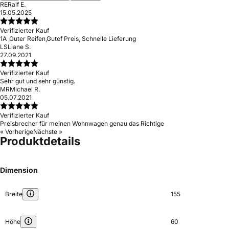
RE
Ralf E.
15.05.2025
Verifizierter Kauf
1A ,Guter Reifen,Gutef Preis, Schnelle Lieferung
LS
Liane S.
27.09.2021
Verifizierter Kauf
Sehr gut und sehr günstig.
MR
Michael R.
05.07.2021
Verifizierter Kauf
Preisbrecher für meinen Wohnwagen genau das Richtige
« Vorherige
Nächste »
Produktdetails
Dimension
Breite
155
Höhe
60