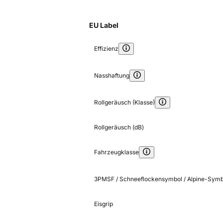
EU Label
Effizienz
Nasshaftung
Rollgeräusch (Klasse)
Rollgeräusch (dB)
Fahrzeugklasse
3PMSF / Schneeflockensymbol / Alpine-Symb
Eisgrip