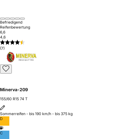
Befriedigend
Reifenbewertung
6,6
4,6
(7)
Minerva-209
155/60 R15 74 T
Sommerreifen - bis 190 km/h - bis 375 kg
D
C