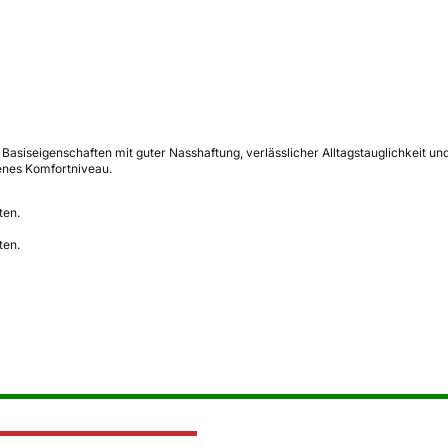
asiseigenschaften mit guter Nasshaftung, verlässlicher Alltagstauglichkeit u
enes Komfortniveau.
ten.
ten.