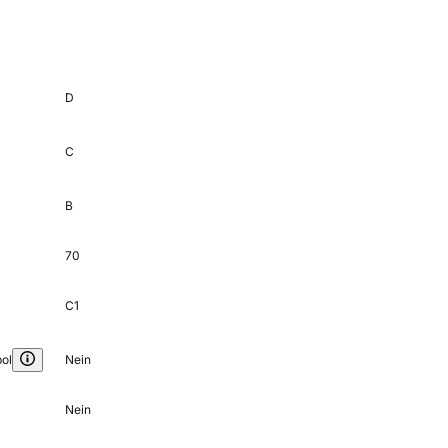
D
C
B
70
C1
ol
Nein
Nein