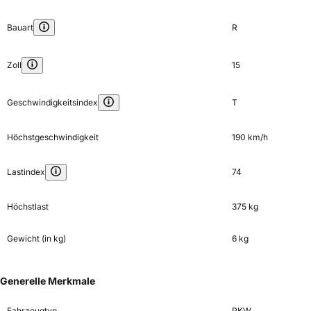
Bauart
R
Zoll
15
Geschwindigkeitsindex
T
Höchstgeschwindigkeit
190 km/h
Lastindex
74
Höchstlast
375 kg
Gewicht (in kg)
6 kg
Generelle Merkmale
Fahrzeugtyp
PKW