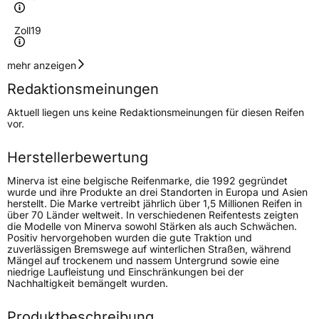
Zoll
19
Geschwindigkeitsindex
Y
mehr anzeigen
Redaktionsmeinungen
Höchstgeschwindigkeit
300 km/h
Aktuell liegen uns keine Redaktionsmeinungen für diesen Reifen
Lastindex
96
vor.
Höchstlast
710 kg
Herstellerbewertung
Minerva ist eine belgische Reifenmarke, die 1992 gegründet
Generelle Merkmale
wurde und ihre Produkte an drei Standorten in Europa und Asien
herstellt. Die Marke vertreibt jährlich über 1,5 Millionen Reifen in
Fahrzeugtyp
PKW
über 70 Länder weltweit. In verschiedenen Reifentests zeigten
die Modelle von Minerva sowohl Stärken als auch Schwächen.
Verwendung
Sommerreifen
Positiv hervorgehoben wurden die gute Traktion und
zuverlässigen Bremswege auf winterlichen Straßen, während
Modellname
F 205
Mängel auf trockenem und nassem Untergrund sowie eine
niedrige Laufleistung und Einschränkungen bei der
Fahrzeugart
PKW & SUV
Nachhaltigkeit bemängelt wurden.
Produktbeschreibung
Weitere Eigenschaften