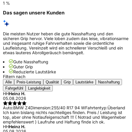
1 %
Das sagen unsere Kunden
Die meisten Nutzer heben die gute Nasshaftung und den
sicheren Grip hervor. Viele loben zudem das leise, vibrationsarme
und insgesamt ruhige Fahrverhalten sowie die ordentliche
Laufleistung. Vereinzelt wird ein schnellerer Verschleiß und ein
etwas lauteres Abrollgeräusch bemängelt.
Gute Nasshaftung
Guter Grip
Reduzierte Lautstärke
Filtern nach
Alle
Preis-Leistung
Qualität
Grip
Lautstärke
Nasshaftung
Fahrgefühl
Langlebigkeit
HH
Heinz H.
05.08.2026
Auto:
BMW Z4
Dimension:
255/40 R17 94 W
Fahrtentyp:
Überland
Ich kann bislang nichts nachteiliges finden. Preis / Leistung ist
top, aber ohne Notlaufeigenschaft !!! ( Notrad und Wagenheber
empfehlenswert ) Laufruhe und Haftung finde ich ok.
HH
Heinz H.
05.08.2026