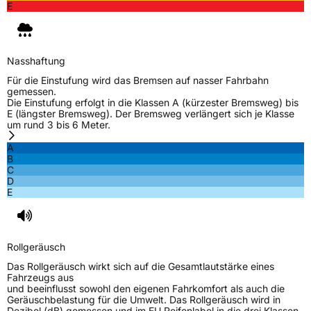
E
Nasshaftung
Für die Einstufung wird das Bremsen auf nasser Fahrbahn
gemessen.
Die Einstufung erfolgt in die Klassen A (kürzester Bremsweg) bis
E (längster Bremsweg). Der Bremsweg verlängert sich je Klasse
um rund 3 bis 6 Meter.
A
B
C
D
E
Rollgeräusch
Das Rollgeräusch wirkt sich auf die Gesamtlautstärke eines
Fahrzeugs aus
und beeinflusst sowohl den eigenen Fahrkomfort als auch die
Geräuschbelastung für die Umwelt. Das Rollgeräusch wird in
Dezibel (dB) gemessen und im EU Reifenlabel in die drei Klassen