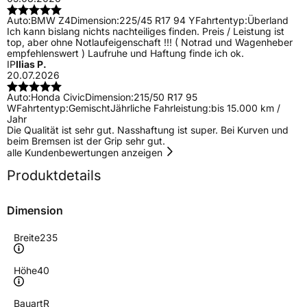
Auto:
BMW Z4
Dimension:
225/45 R17 94 Y
Fahrtentyp:
Überland
Ich kann bislang nichts nachteiliges finden. Preis / Leistung ist
top, aber ohne Notlaufeigenschaft !!! ( Notrad und Wagenheber
empfehlenswert ) Laufruhe und Haftung finde ich ok.
IP
Ilias P.
20.07.2026
Auto:
Honda Civic
Dimension:
215/50 R17 95
W
Fahrtentyp:
Gemischt
Jährliche Fahrleistung:
bis 15.000 km /
Jahr
Die Qualität ist sehr gut. Nasshaftung ist super. Bei Kurven und
beim Bremsen ist der Grip sehr gut.
alle Kundenbewertungen anzeigen
Produktdetails
Dimension
Breite
235
Höhe
40
Bauart
R