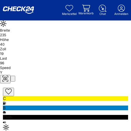
Warenkorb
Merkzettel
Chat
Anmelden
Breite
235
Höhe
40
Zoll
19
Last
96
Speed
Y
C
B
71db