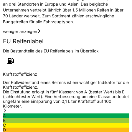
3PMSF / Schneeflockensymbol / Alpine-Symbol
Nein
an drei Standorten in Europa und Asien. Das belgische
Unternehmen vertreibt jährlich über 1,5 Millionen Reifen in über
70 Länder weltweit. Zum Sortiment zählen erschwingliche
Eisgrip
Nein
Budgetreifen für alle Fahrzeugtypen.
EPREL ID
517939
weniger anzeigen
Allgemeine Produktsicherheit (GPSR)
EU Reifenlabel
Herstellerkontakt
Deldo Autobanden NV, Essensteenweg 113
Die Bestandteile des EU Reifenlabels im Überblick
2930 Brasschaat, compliance@deldo.com
Kraftstoffeffizienz
Der Rollwiderstand eines Reifens ist ein wichtiger Indikator für die
Kraftstoffeffizienz.
Die Einstufung erfolgt in fünf Klassen: von A (bester Wert) bis E
(schlechtester Wert). Eine Verbesserung um eine Klasse bedeutet
ungefähr eine Einsparung von 0,1 Liter Kraftstoff auf 100
Kilometer.
A
B
C
D