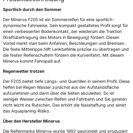
Sportlich durch den Sommer
Schlauchtyp
TL
Der Minerva F205 ist ein Sommerreifen für eine sportlich-
dynamische Fahrweise. Sein kompakt gestaltetes Profil sorgt für
Zustand
Neureifen
einen verbesserten Bodenkontakt, der wiederum die Traktion
(Kraftübertragung des Motors in Bewegung) fördert. Diesen
Verstärkt
XL
Vorteil merkt man beim Anfahren, Beschleunigen und Bremsen.
Die feste Mittelrippe hilft Lenkbefehle präzise zu übertragen und
die festen Reifenschultern fördern die Kurvenfahrt. Mit diesem
EU Label
Minerva kommt Fahrspaß auf.
Effizienz
C
Regenwetter trotzen
Der F205 bietet tiefe Längs- und Querrillen in seinem Profil. Diese
Nasshaftung
B
helfen bei Regen Wasser zunächst aus der Aufstandsfläche
aufzunehmen und dann über die Seiten abzuleiten. So ist
Rollgeräusch (Klasse)
B
weniger Wasser zwischen Reifen und Fahrbahn und Sie geraten
nicht leicht ins Rutschen. Das erhört die Nasshaftung und senkt
das Aquaplaning-Risiko.
Rollgeräusch (dB)
71
Über den Hersteller Minerva
Fahrzeugklasse
C1
Die Reifenmarke Minerva wurde 1992 gegründet und produziert