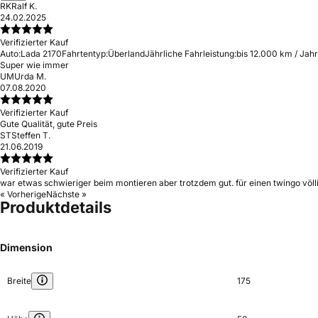
RK
Ralf K.
24.02.2025
Verifizierter Kauf
Auto:
Lada 2170
Fahrtentyp:
Überland
Jährliche Fahrleistung:
bis 12.000 km / Jahr
Super wie immer
UM
Urda M.
07.08.2020
Verifizierter Kauf
Gute Qualität, gute Preis
ST
Steffen T.
21.06.2019
Verifizierter Kauf
war etwas schwieriger beim montieren aber trotzdem gut. für einen twingo völli
« Vorherige
Nächste »
Produktdetails
Dimension
Breite
175