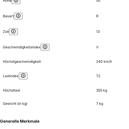
Höhe
50
Bauart
R
Zoll
13
Geschwindigkeitsindex
V
Höchstgeschwindigkeit
240 km/h
Lastindex
72
Höchstlast
355 kg
Gewicht (in kg)
7 kg
Generelle Merkmale