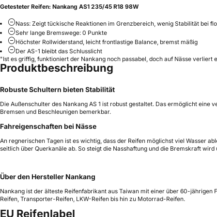
Getesteter Reifen:
Nankang AS1 235/45 R18 98W
Nass: Zeigt tückische Reaktionen im Grenzbereich, wenig Stabilität bei flo
Sehr lange Bremswege: 0 Punkte
Höchster Rollwiderstand, leicht frontlastige Balance, bremst mäßig
Der AS-1 bleibt das Schlusslicht
"Ist es griffig, funktioniert der Nankang noch passabel, doch auf Nässe verliert 
Produktbeschreibung
Robuste Schultern bieten Stabilität
Die Außenschulter des Nankang AS 1 ist robust gestaltet. Das ermöglicht eine 
Bremsen und Beschleunigen bemerkbar.
Fahreigenschaften bei Nässe
An regnerischen Tagen ist es wichtig, dass der Reifen möglichst viel Wasser ab
seitlich über Querkanäle ab. So steigt die Nasshaftung und die Bremskraft wird 
Über den Hersteller Nankang
Nankang ist der älteste Reifenfabrikant aus Taiwan mit einer über 60-jährigen 
Reifen, Transporter-Reifen, LKW-Reifen bis hin zu Motorrad-Reifen.
EU Reifenlabel