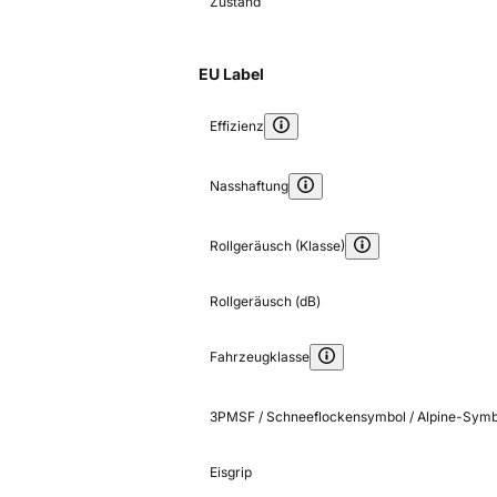
Zustand
EU Label
Effizienz
Nasshaftung
Rollgeräusch (Klasse)
Rollgeräusch (dB)
Fahrzeugklasse
3PMSF / Schneeflockensymbol / Alpine-Symb
Eisgrip