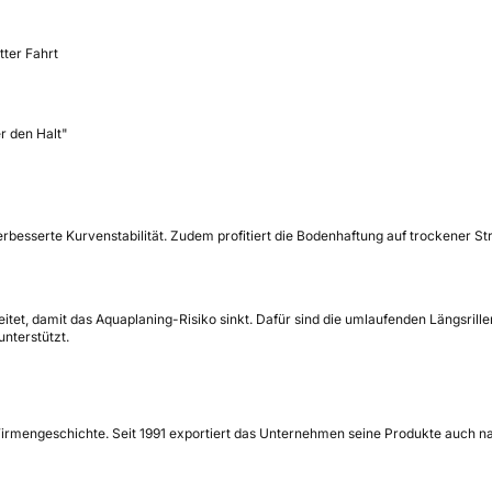
tter Fahrt
er den Halt"
verbesserte Kurvenstabilität. Zudem profitiert die Bodenhaftung auf trockener 
leitet, damit das Aquaplaning-Risiko sinkt. Dafür sind die umlaufenden Längsril
unterstützt.
Firmengeschichte. Seit 1991 exportiert das Unternehmen seine Produkte auch nach