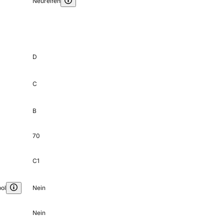
Neureifen
D
C
B
70
C1
ol
Nein
Nein