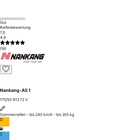
Gut
Reifenbewertung
7,0
4,9
(16)
Nankang-AS 1
175/50 R13 72 V
Sommerreifen - bis 240 km/h - bis 355 kg
D
C