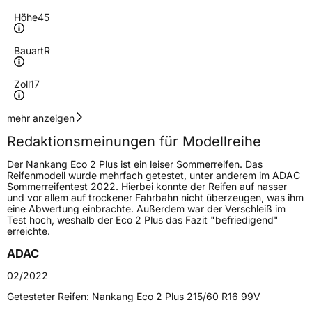
Höhe
45
Bauart
R
Zoll
17
Geschwindigkeitsindex
V
mehr anzeigen
Redaktionsmeinungen für Modellreihe
Höchstgeschwindigkeit
240 km/h
Der Nankang Eco 2 Plus ist ein leiser Sommerreifen. Das
Lastindex
91
Reifenmodell wurde mehrfach getestet, unter anderem im ADAC
Sommerreifentest 2022. Hierbei konnte der Reifen auf nasser
und vor allem auf trockener Fahrbahn nicht überzeugen, was ihm
Höchstlast
615 kg
eine Abwertung einbrachte. Außerdem war der Verschleiß im
Test hoch, weshalb der Eco 2 Plus das Fazit "befriedigend"
erreichte.
Generelle Merkmale
ADAC
Fahrzeugtyp
PKW
02/2022
Verwendung
Sommerreifen
Getesteter Reifen:
Nankang Eco 2 Plus 215/60 R16 99V
Modellname
Eco 2 Plus