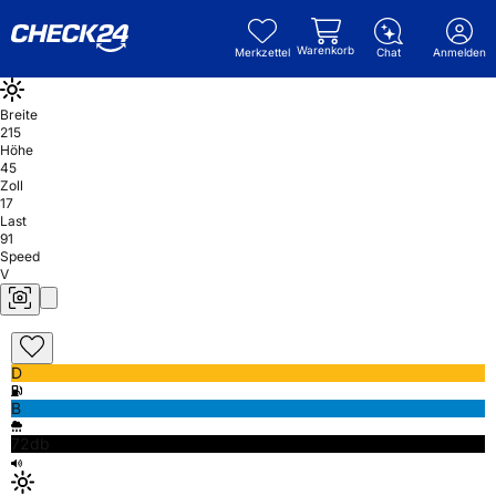
Warenkorb
Merkzettel
Chat
Anmelden
Breite
215
Höhe
45
Zoll
17
Last
91
Speed
V
D
B
72db