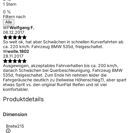
1 Stern
0 %
Filtern nach
Alle
WF
Wolfgang F.
06.12.2017
So weit ok, hat aber Schwächen in schnellen Kurverfahrten ab
ca. 220 km/h. Fahrzeug BMW 535d, freigeschaltet.
W
wolle.1802
28.11.2017
Ausgewogen, akzeptables Fahrverhalten bis ca. 200 km/h,
danach Schwächen bei Querbeschleunigung. Fahrzeug BMW
535d, freigeschaltet. Zum Ende hin nehmen leider die
Fahrgeräusche deutlich zu (teilweise Höhenschlag?), aber spart
etwas Sprit vs. den original RunFlat Reifen und ist viel
komfortabler.
Produktdetails
Dimension
Breite
215