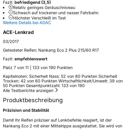
Fazit:
befriedigend (3,5)
Fahrzeugart
PKW & SUV
Relativ geringes Geräuschniveau
Schwach auf trockener und nasser Fahrbahn
Höchster Verschleiß im Test
Weitere Eigenschaften
Weitere Details bei ADAC
ACE-Lenkrad
Schlauchtyp
TL
03/2017
Zustand
Neureifen
Getesteter Reifen:
Nankang Eco 2 Plus 215/60 R17
Fazit:
empfehlenswert
Verstärkt
XL
Platz 7 von 11 | 133 von 190 Punkten
Kapitelnoten: Sicherheit Nass: 52 von 80 Punkten Sicherheit
EU Label
Trocken: 42 von 60 Punkten Wirtschaftlichkeit/Umwelt: 39 von
50 Punkten Gesamtpunktzahl: 133 von 190
Effizienz
D
Alle Testberichte anzeigen
Produktbeschreibung
Nasshaftung
B
Präzision und Stabilität
Rollgeräusch (Klasse)
B
Damit Ihr Reifen präziser auf Lenkbefehle reagiert, ist der
Nankang Eco 2 mit einer Mittelrippe ausgestattet. Sie wird von