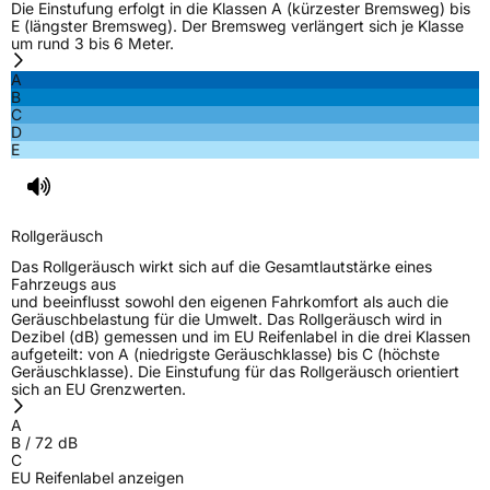
Die Einstufung erfolgt in die Klassen A (kürzester Bremsweg) bis
E (längster Bremsweg). Der Bremsweg verlängert sich je Klasse
um rund 3 bis 6 Meter.
A
B
C
D
E
Rollgeräusch
Das Rollgeräusch wirkt sich auf die Gesamtlautstärke eines
Fahrzeugs aus
und beeinflusst sowohl den eigenen Fahrkomfort als auch die
Geräuschbelastung für die Umwelt. Das Rollgeräusch wird in
Dezibel (dB) gemessen und im EU Reifenlabel in die drei Klassen
aufgeteilt: von A (niedrigste Geräuschklasse) bis C (höchste
Geräuschklasse). Die Einstufung für das Rollgeräusch orientiert
sich an EU Grenzwerten.
A
B
/
72
dB
C
EU Reifenlabel anzeigen