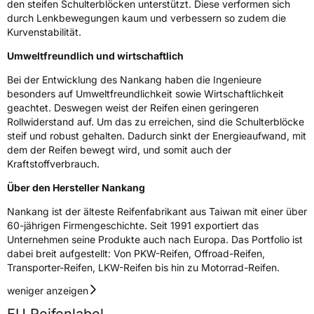
den steifen Schulterblöcken unterstützt. Diese verformen sich
Rollgeräusch (dB)
72
durch Lenkbewegungen kaum und verbessern so zudem die
Fahrzeugklasse
C1
Kurvenstabilität.
Umweltfreundlich und wirtschaftlich
3PMSF / Schneeflockensymbol / Alpine-Symbol
Nein
Bei der Entwicklung des Nankang haben die Ingenieure
EPREL ID
431406
besonders auf Umweltfreundlichkeit sowie Wirtschaftlichkeit
geachtet. Deswegen weist der Reifen einen geringeren
Allgemeine Produktsicherheit (GPSR)
Rollwiderstand auf. Um das zu erreichen, sind die Schulterblöcke
steif und robust gehalten. Dadurch sinkt der Energieaufwand, mit
dem der Reifen bewegt wird, und somit auch der
Herstellerkontakt
Nankang Tire Netherlands B.V.,
PARKSTRAAT 83 2514 JG DEN HAAG
Kraftstoffverbrauch.
Niederlande, shane@nankang.eu
Über den Hersteller Nankang
Nankang ist der älteste Reifenfabrikant aus Taiwan mit einer über
60-jährigen Firmengeschichte. Seit 1991 exportiert das
Unternehmen seine Produkte auch nach Europa. Das Portfolio ist
dabei breit aufgestellt: Von PKW-Reifen, Offroad-Reifen,
Transporter-Reifen, LKW-Reifen bis hin zu Motorrad-Reifen.
weniger anzeigen