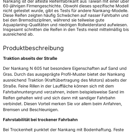
Nankang ist der älteste Reifenfabrikant aus Taiwan mit einer über
Generelle Merkmale
60-jährigen Firmengeschichte. Obwohl dieses spezifische Modell
nicht getestet wurde, gibt es Tests für andere Nankang-Modelle.
Fahrzeugtyp
PKW
Diese Reifen zeigten häufig Schwächen auf nasser Fahrbahn und
bei den Bremsdisziplinen, während sie teilweise gute
Verwendung
Sommerreifen
Aquaplaning-Qualitäten und niedrigen Rollwiderstand aufwiesen.
Insgesamt schnitten die Reifen in den Tests meist mittelmäßig bis
Modellname
N 605
ausreichend ab.
Fahrzeugart
PKW & SUV
Produktbeschreibung
Weitere Eigenschaften
Traktion abseits der Straße
Der Nankang N 605 hat besondere Eigenschaften auf Sand und
Schlauchtyp
TL
Gras. Durch das ausgeprägte Profil-Muster bietet der Nankang
ausreichend Traktion (Kraftübertragung des Motors) abseits der
Zustand
Neureifen
Straße. Feine Rillen in der Lauffläche können sich mit dem
Fahrbahnuntergrund verzahnen, indem beispielsweise Sand im
Reifen gehalten wird und sich dann mit sandiger Fahrbahn
EU Label
verbindet. Diesen Vorteil merken Sie vor allem beim Anfahren,
Bremsen und Beschleunigen.
Effizienz
D
Fahrstabilität bei trockener Fahrbahn
Nasshaftung
C
Bei Trockenheit punktet der Nankang mit Bodenhaftung. Feste