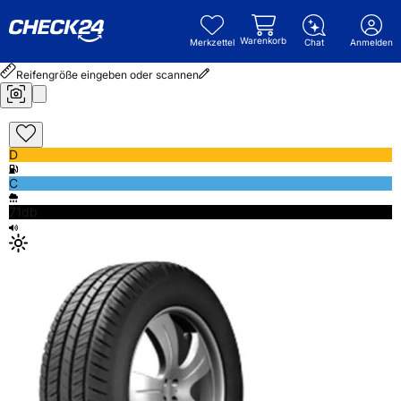
Warenkorb
Merkzettel
Chat
Anmelden
Reifengröße eingeben oder scannen
D
C
71db