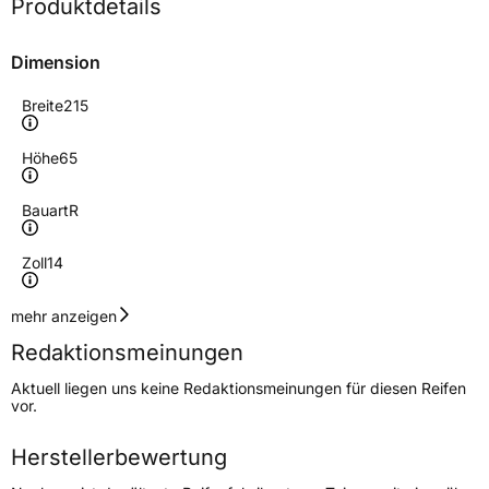
Produktdetails
Dimension
Breite
215
Höhe
65
Bauart
R
Zoll
14
Geschwindigkeitsindex
H
mehr anzeigen
Redaktionsmeinungen
Höchstgeschwindigkeit
210 km/h
Aktuell liegen uns keine Redaktionsmeinungen für diesen Reifen
Lastindex
95
vor.
Höchstlast
690 kg
Herstellerbewertung