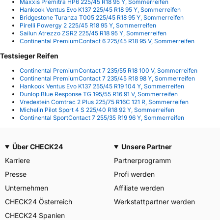
Maxxis Premitra HP6 225/45 R18 95 Y, Sommerreifen
Hankook Ventus Evo K137 225/45 R18 95 Y, Sommerreifen
Bridgestone Turanza T005 225/45 R18 95 Y, Sommerreifen
Pirelli Powergy 2 225/45 R18 95 Y, Sommerreifen
Sailun Atrezzo ZSR2 225/45 R18 95 Y, Sommerreifen
Continental PremiumContact 6 225/45 R18 95 V, Sommerreifen
Testsieger Reifen
Continental PremiumContact 7 235/55 R18 100 V, Sommerreifen
Continental PremiumContact 7 235/45 R18 98 Y, Sommerreifen
Hankook Ventus Evo K137 255/45 R19 104 Y, Sommerreifen
Dunlop Blue Response TG 195/55 R16 91 V, Sommerreifen
Vredestein Comtrac 2 Plus 225/75 R16C 121 R, Sommerreifen
Michelin Pilot Sport 4 S 225/40 R18 92 Y, Sommerreifen
Continental SportContact 7 255/35 R19 96 Y, Sommerreifen
Über CHECK24
Unsere Partner
Karriere
Partnerprogramm
Presse
Profi werden
Unternehmen
Affiliate werden
CHECK24 Österreich
Werkstattpartner werden
CHECK24 Spanien