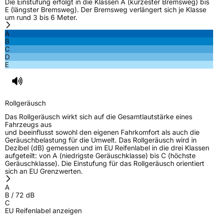
Die Einstufung erfolgt in die Klassen A (kürzester Bremsweg) bis
E (längster Bremsweg). Der Bremsweg verlängert sich je Klasse
um rund 3 bis 6 Meter.
A
B
C
D
E
Rollgeräusch
Das Rollgeräusch wirkt sich auf die Gesamtlautstärke eines
Fahrzeugs aus
und beeinflusst sowohl den eigenen Fahrkomfort als auch die
Geräuschbelastung für die Umwelt. Das Rollgeräusch wird in
Dezibel (dB) gemessen und im EU Reifenlabel in die drei Klassen
aufgeteilt: von A (niedrigste Geräuschklasse) bis C (höchste
Geräuschklasse). Die Einstufung für das Rollgeräusch orientiert
sich an EU Grenzwerten.
A
B
/
72
dB
C
EU Reifenlabel anzeigen