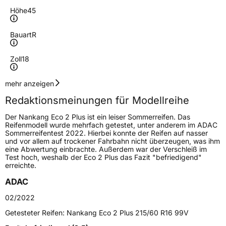
Höhe
45
Bauart
R
Zoll
18
Geschwindigkeitsindex
W
mehr anzeigen
Redaktionsmeinungen für Modellreihe
Höchstgeschwindigkeit
270 km/h
Der Nankang Eco 2 Plus ist ein leiser Sommerreifen. Das
Lastindex
95
Reifenmodell wurde mehrfach getestet, unter anderem im ADAC
Sommerreifentest 2022. Hierbei konnte der Reifen auf nasser
und vor allem auf trockener Fahrbahn nicht überzeugen, was ihm
Höchstlast
690 kg
eine Abwertung einbrachte. Außerdem war der Verschleiß im
Test hoch, weshalb der Eco 2 Plus das Fazit "befriedigend"
erreichte.
Generelle Merkmale
ADAC
Fahrzeugtyp
PKW
02/2022
Verwendung
Sommerreifen
Getesteter Reifen:
Nankang Eco 2 Plus 215/60 R16 99V
Modellname
Eco 2 Plus