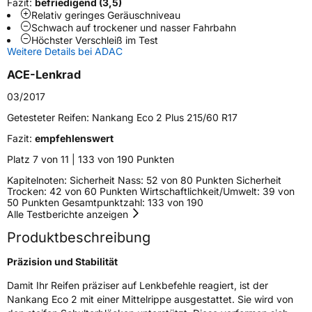
Fazit:
befriedigend (3,5)
Fahrzeugart
PKW & SUV
Relativ geringes Geräuschniveau
Schwach auf trockener und nasser Fahrbahn
Höchster Verschleiß im Test
Weitere Eigenschaften
Weitere Details bei ADAC
ACE-Lenkrad
Schlauchtyp
TL
03/2017
Zustand
Neureifen
Getesteter Reifen:
Nankang Eco 2 Plus 215/60 R17
Fazit:
empfehlenswert
Verstärkt
XL
Platz 7 von 11 | 133 von 190 Punkten
Kapitelnoten: Sicherheit Nass: 52 von 80 Punkten Sicherheit
EU Label
Trocken: 42 von 60 Punkten Wirtschaftlichkeit/Umwelt: 39 von
50 Punkten Gesamtpunktzahl: 133 von 190
Effizienz
C
Alle Testberichte anzeigen
Produktbeschreibung
Nasshaftung
B
Präzision und Stabilität
Rollgeräusch (Klasse)
B
Damit Ihr Reifen präziser auf Lenkbefehle reagiert, ist der
Nankang Eco 2 mit einer Mittelrippe ausgestattet. Sie wird von