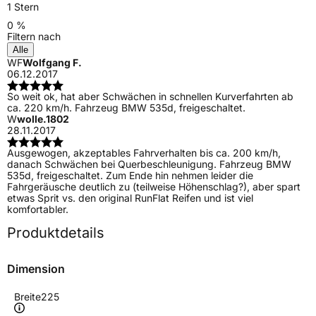
1 Stern
0 %
Filtern nach
Alle
WF
Wolfgang F.
06.12.2017
So weit ok, hat aber Schwächen in schnellen Kurverfahrten ab
ca. 220 km/h. Fahrzeug BMW 535d, freigeschaltet.
W
wolle.1802
28.11.2017
Ausgewogen, akzeptables Fahrverhalten bis ca. 200 km/h,
danach Schwächen bei Querbeschleunigung. Fahrzeug BMW
535d, freigeschaltet. Zum Ende hin nehmen leider die
Fahrgeräusche deutlich zu (teilweise Höhenschlag?), aber spart
etwas Sprit vs. den original RunFlat Reifen und ist viel
komfortabler.
Produktdetails
Dimension
Breite
225