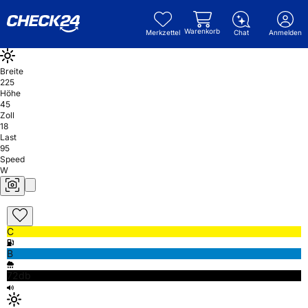
Warenkorb
Merkzettel
Chat
Anmelden
Breite
225
Höhe
45
Zoll
18
Last
95
Speed
W
C
B
72db