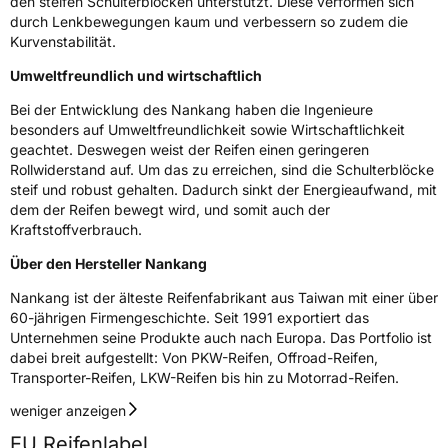
den steifen Schulterblöcken unterstützt. Diese verformen sich
Rollgeräusch (dB)
72
durch Lenkbewegungen kaum und verbessern so zudem die
Fahrzeugklasse
C1
Kurvenstabilität.
Umweltfreundlich und wirtschaftlich
3PMSF / Schneeflockensymbol / Alpine-Symbol
Nein
Bei der Entwicklung des Nankang haben die Ingenieure
EPREL ID
431368
besonders auf Umweltfreundlichkeit sowie Wirtschaftlichkeit
geachtet. Deswegen weist der Reifen einen geringeren
Allgemeine Produktsicherheit (GPSR)
Rollwiderstand auf. Um das zu erreichen, sind die Schulterblöcke
steif und robust gehalten. Dadurch sinkt der Energieaufwand, mit
dem der Reifen bewegt wird, und somit auch der
Herstellerkontakt
Nankang Tire Netherlands B.V.,
PARKSTRAAT 83 2514 JG DEN HAAG
Kraftstoffverbrauch.
Niederlande, shane@nankang.eu
Über den Hersteller Nankang
Nankang ist der älteste Reifenfabrikant aus Taiwan mit einer über
60-jährigen Firmengeschichte. Seit 1991 exportiert das
Unternehmen seine Produkte auch nach Europa. Das Portfolio ist
dabei breit aufgestellt: Von PKW-Reifen, Offroad-Reifen,
Transporter-Reifen, LKW-Reifen bis hin zu Motorrad-Reifen.
weniger anzeigen
EU Reifenlabel