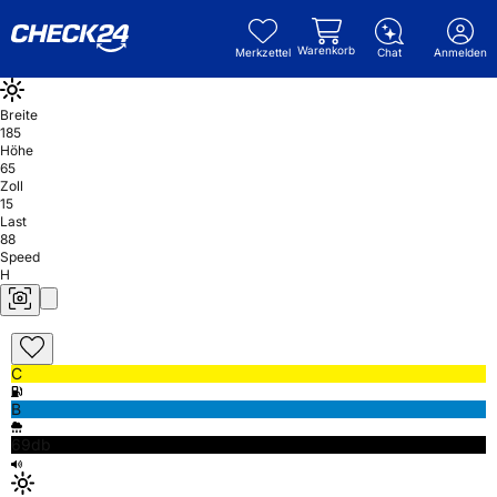
Warenkorb
Merkzettel
Chat
Anmelden
Breite
185
Höhe
65
Zoll
15
Last
88
Speed
H
C
B
69db