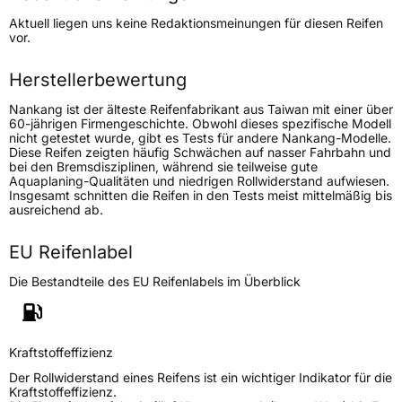
Höchstgeschwindigkeit
210 km/h
Aktuell liegen uns keine Redaktionsmeinungen für diesen Reifen
Lastindex
88
vor.
Höchstlast
560 kg
Herstellerbewertung
Nankang ist der älteste Reifenfabrikant aus Taiwan mit einer über
Generelle Merkmale
60-jährigen Firmengeschichte. Obwohl dieses spezifische Modell
nicht getestet wurde, gibt es Tests für andere Nankang-Modelle.
Fahrzeugtyp
PKW
Diese Reifen zeigten häufig Schwächen auf nasser Fahrbahn und
bei den Bremsdisziplinen, während sie teilweise gute
Verwendung
Sommerreifen
Aquaplaning-Qualitäten und niedrigen Rollwiderstand aufwiesen.
Insgesamt schnitten die Reifen in den Tests meist mittelmäßig bis
Modellname
NEV 1
ausreichend ab.
Fahrzeugart
PKW & SUV
EU Reifenlabel
Weitere Eigenschaften
Die Bestandteile des EU Reifenlabels im Überblick
Schlauchtyp
TL
Kraftstoffeffizienz
Zustand
Neureifen
Der Rollwiderstand eines Reifens ist ein wichtiger Indikator für die
Kraftstoffeffizienz.