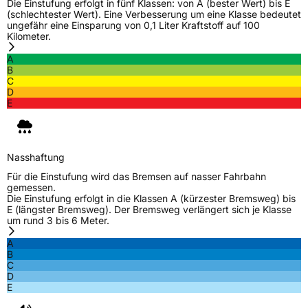
Die Einstufung erfolgt in fünf Klassen: von A (bester Wert) bis E
EU Label
(schlechtester Wert). Eine Verbesserung um eine Klasse bedeutet
ungefähr eine Einsparung von 0,1 Liter Kraftstoff auf 100
Kilometer.
Effizienz
C
A
B
Nasshaftung
B
C
D
E
Rollgeräusch (Klasse)
B
Rollgeräusch (dB)
69
Fahrzeugklasse
C1
Nasshaftung
Für die Einstufung wird das Bremsen auf nasser Fahrbahn
gemessen.
3PMSF / Schneeflockensymbol / Alpine-Symbol
Nein
Die Einstufung erfolgt in die Klassen A (kürzester Bremsweg) bis
E (längster Bremsweg). Der Bremsweg verlängert sich je Klasse
um rund 3 bis 6 Meter.
EPREL ID
461726
A
Allgemeine Produktsicherheit (GPSR)
B
C
D
Herstellerkontakt
Nankang Tire Netherlands B.V.,
E
PARKSTRAAT 83 2514 JG DEN HAAG
Niederlande, shane@nankang.eu