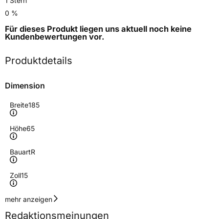
1 Stern
0 %
Für dieses Produkt liegen uns aktuell noch keine
Kundenbewertungen
vor.
Produktdetails
Dimension
Breite
185
Höhe
65
Bauart
R
Zoll
15
Geschwindigkeitsindex
H
mehr anzeigen
Redaktionsmeinungen