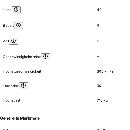
Höhe
40
Bauart
R
Zoll
19
Geschwindigkeitsindex
Y
Höchstgeschwindigkeit
300 km/h
Lastindex
96
Höchstlast
710 kg
Generelle Merkmale