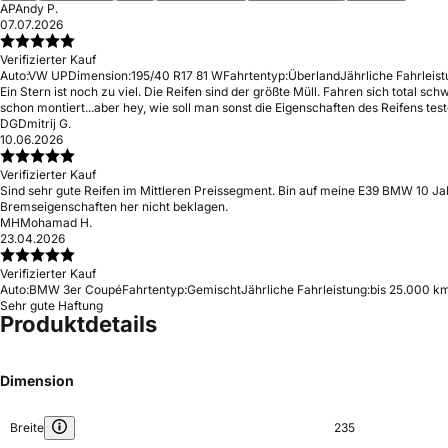
AP
Andy P.
07.07.2026
Verifizierter Kauf
Auto:
VW UP
Dimension:
195/40 R17 81 W
Fahrtentyp:
Überland
Jährliche Fahrleist
Ein Stern ist noch zu viel. Die Reifen sind der größte Müll. Fahren sich total 
schon montiert...aber hey, wie soll man sonst die Eigenschaften des Reifens test
DG
Dmitrij G.
10.06.2026
Verifizierter Kauf
Sind sehr gute Reifen im Mittleren Preissegment. Bin auf meine E39 BMW 10 
Bremseigenschaften her nicht beklagen.
MH
Mohamad H.
23.04.2026
Verifizierter Kauf
Auto:
BMW 3er Coupé
Fahrtentyp:
Gemischt
Jährliche Fahrleistung:
bis 25.000 km
Sehr gute Haftung
Produktdetails
Dimension
Breite
235