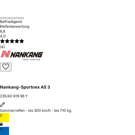
Befriedigend
Reifenbewertung
6,8
4,0
(4)
Nankang-Sportnex AS 3
235/40 R19 96 Y
Sommerreifen - bis 300 km/h - bis 710 kg
C
A