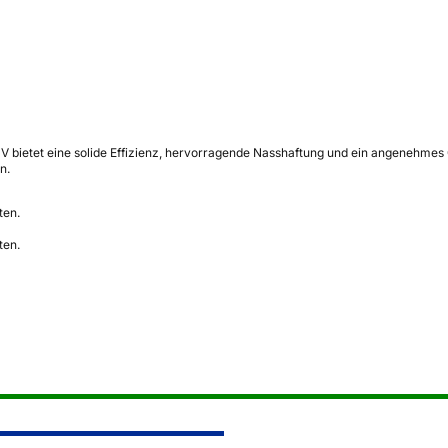
etet eine solide Effizienz, hervorragende Nasshaftung und ein angenehmes Ger
n.
ten.
ten.