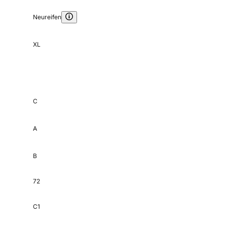
Neureifen
XL
C
A
B
72
C1