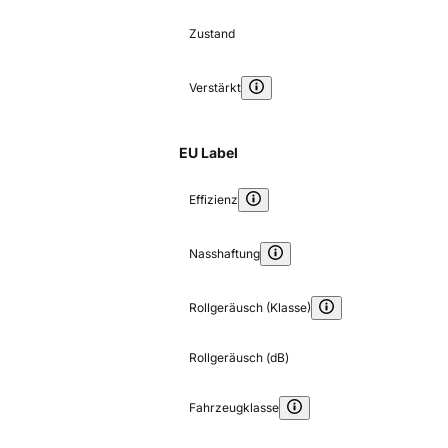
Zustand
Verstärkt
EU Label
Effizienz
Nasshaftung
Rollgeräusch (Klasse)
Rollgeräusch (dB)
Fahrzeugklasse