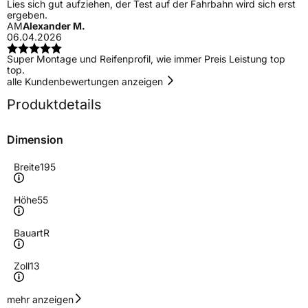
Lies sich gut aufziehen, der Test auf der Fahrbahn wird sich erst
ergeben.
AM
Alexander M.
06.04.2026
Super Montage und Reifenprofil, wie immer Preis Leistung top
top.
alle Kundenbewertungen anzeigen
Produktdetails
Dimension
Breite
195
Höhe
55
Bauart
R
Zoll
13
Geschwindigkeitsindex
H
mehr anzeigen