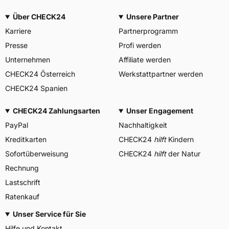
Über CHECK24
Unsere Partner
Karriere
Partnerprogramm
Presse
Profi werden
Unternehmen
Affiliate werden
CHECK24 Österreich
Werkstattpartner werden
CHECK24 Spanien
CHECK24 Zahlungsarten
Unser Engagement
PayPal
Nachhaltigkeit
Kreditkarten
CHECK24
hilft
Kindern
Sofortüberweisung
CHECK24
hilft
der Natur
Rechnung
Lastschrift
Ratenkauf
Unser Service für Sie
Hilfe und Kontakt