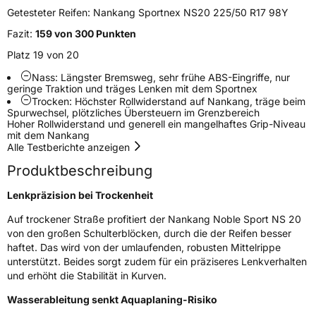
Getesteter Reifen:
Nankang Sportnex NS20 225/50 R17 98Y
Felgenschutz
MFS
Fazit:
159 von 300 Punkten
Platz 19 von 20
EU Label
Nass: Längster Bremsweg, sehr frühe ABS-Eingriffe, nur
geringe Traktion und träges Lenken mit dem Sportnex
Effizienz
D
Trocken: Höchster Rollwiderstand auf Nankang, träge beim
Spurwechsel, plötzliches Übersteuern im Grenzbereich
Hoher Rollwiderstand und generell ein mangelhaftes Grip-Niveau
Nasshaftung
C
mit dem Nankang
Alle Testberichte anzeigen
Rollgeräusch (Klasse)
B
Produktbeschreibung
Rollgeräusch (dB)
71
Lenkpräzision bei Trockenheit
Fahrzeugklasse
C1
Auf trockener Straße profitiert der Nankang Noble Sport NS 20
von den großen Schulterblöcken, durch die der Reifen besser
haftet. Das wird von der umlaufenden, robusten Mittelrippe
3PMSF / Schneeflockensymbol / Alpine-Symbol
Nein
unterstützt. Beides sorgt zudem für ein präziseres Lenkverhalten
und erhöht die Stabilität in Kurven.
Eisgrip
Nein
Wasserableitung senkt Aquaplaning-Risiko
EPREL ID
468479