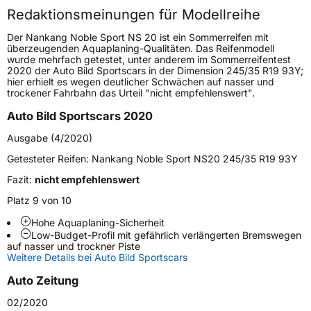
Redaktionsmeinungen für Modellreihe
Höchstgeschwindigkeit
210 km/h
Der Nankang Noble Sport NS 20 ist ein Sommerreifen mit
Lastindex
80
überzeugenden Aquaplaning-Qualitäten. Das Reifenmodell
wurde mehrfach getestet, unter anderem im Sommerreifentest
2020 der Auto Bild Sportscars in der Dimension 245/35 R19 93Y;
Höchstlast
450 kg
hier erhielt es wegen deutlicher Schwächen auf nasser und
trockener Fahrbahn das Urteil "nicht empfehlenswert".
Generelle Merkmale
Auto Bild Sportscars 2020
Fahrzeugtyp
PKW
Ausgabe (4/2020)
Verwendung
Sommerreifen
Getesteter Reifen:
Nankang Noble Sport NS20 245/35 R19 93Y
Modellname
Noble Sport NS 20
Fazit:
nicht empfehlenswert
Fahrzeugart
PKW & SUV
Platz 9 von 10
Hohe Aquaplaning-Sicherheit
Low-Budget-Profil mit gefährlich verlängerten Bremswegen
Weitere Eigenschaften
auf nasser und trockner Piste
Weitere Details bei Auto Bild Sportscars
Schlauchtyp
TL
Auto Zeitung
Zustand
Neureifen
02/2020