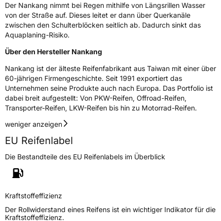
Der Nankang nimmt bei Regen mithilfe von Längsrillen Wasser
Allgemeine Produktsicherheit (GPSR)
von der Straße auf. Dieses leitet er dann über Querkanäle
zwischen den Schulterblöcken seitlich ab. Dadurch sinkt das
Herstellerkontakt
Nankang Tire Netherlands B.V.,
Aquaplaning-Risiko.
PARKSTRAAT 83 2514 JG DEN HAAG
Niederlande, shane@nankang.eu
Über den Hersteller Nankang
Nankang ist der älteste Reifenfabrikant aus Taiwan mit einer über
60-jährigen Firmengeschichte. Seit 1991 exportiert das
Unternehmen seine Produkte auch nach Europa. Das Portfolio ist
dabei breit aufgestellt: Von PKW-Reifen, Offroad-Reifen,
Transporter-Reifen, LKW-Reifen bis hin zu Motorrad-Reifen.
weniger anzeigen
EU Reifenlabel
Die Bestandteile des EU Reifenlabels im Überblick
Kraftstoffeffizienz
Der Rollwiderstand eines Reifens ist ein wichtiger Indikator für die
Kraftstoffeffizienz.