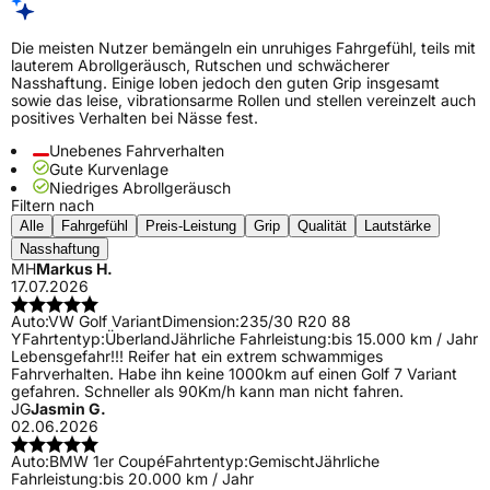
Die meisten Nutzer bemängeln ein unruhiges Fahrgefühl, teils mit
lauterem Abrollgeräusch, Rutschen und schwächerer
Nasshaftung. Einige loben jedoch den guten Grip insgesamt
sowie das leise, vibrationsarme Rollen und stellen vereinzelt auch
positives Verhalten bei Nässe fest.
Unebenes Fahrverhalten
Gute Kurvenlage
Niedriges Abrollgeräusch
Filtern nach
Alle
Fahrgefühl
Preis-Leistung
Grip
Qualität
Lautstärke
Nasshaftung
MH
Markus H.
17.07.2026
Auto:
VW Golf Variant
Dimension:
235/30 R20 88
Y
Fahrtentyp:
Überland
Jährliche Fahrleistung:
bis 15.000 km / Jahr
Lebensgefahr!!! Reifer hat ein extrem schwammiges
Fahrverhalten. Habe ihn keine 1000km auf einen Golf 7 Variant
gefahren. Schneller als 90Km/h kann man nicht fahren.
JG
Jasmin G.
02.06.2026
Auto:
BMW 1er Coupé
Fahrtentyp:
Gemischt
Jährliche
Fahrleistung:
bis 20.000 km / Jahr