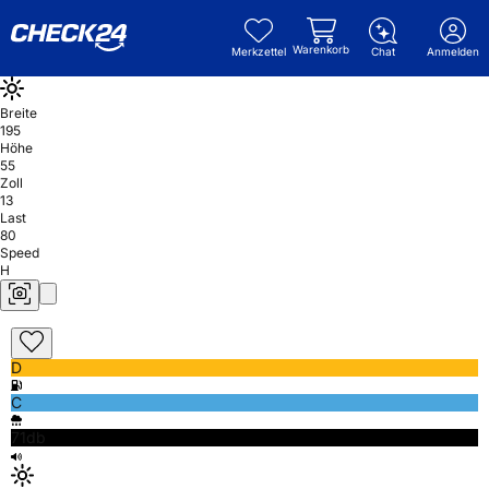
Warenkorb
Merkzettel
Chat
Anmelden
Breite
195
Höhe
55
Zoll
13
Last
80
Speed
H
D
C
71db