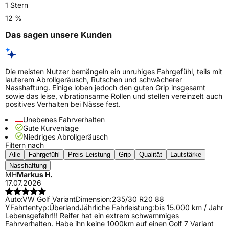
1 Stern
12 %
Das sagen unsere Kunden
Die meisten Nutzer bemängeln ein unruhiges Fahrgefühl, teils mit
lauterem Abrollgeräusch, Rutschen und schwächerer
Nasshaftung. Einige loben jedoch den guten Grip insgesamt
sowie das leise, vibrationsarme Rollen und stellen vereinzelt auch
positives Verhalten bei Nässe fest.
Unebenes Fahrverhalten
Gute Kurvenlage
Niedriges Abrollgeräusch
Filtern nach
Alle
Fahrgefühl
Preis-Leistung
Grip
Qualität
Lautstärke
Nasshaftung
MH
Markus H.
17.07.2026
Auto:
VW Golf Variant
Dimension:
235/30 R20 88
Y
Fahrtentyp:
Überland
Jährliche Fahrleistung:
bis 15.000 km / Jahr
Lebensgefahr!!! Reifer hat ein extrem schwammiges
Fahrverhalten. Habe ihn keine 1000km auf einen Golf 7 Variant