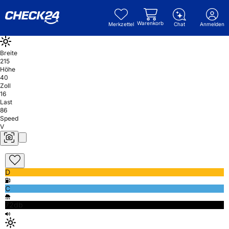
Warenkorb
Merkzettel
Chat
Anmelden
Breite
215
Höhe
40
Zoll
16
Last
86
Speed
V
D
C
72db