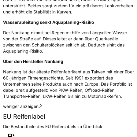
unterstützt. Beides sorgt zudem für ein präziseres Lenkverhalten
3PMSF / Schneeflockensymbol / Alpine-Symbol
Nein
und erhöht die Stabilität in Kurven.
Wasserableitung senkt Aquaplaning-Risiko
Eisgrip
Nein
Der Nankang nimmt bei Regen mithilfe von Längsrillen Wasser
EPREL ID
468593
von der Straße auf. Dieses leitet er dann über Querkanäle
zwischen den Schulterblöcken seitlich ab. Dadurch sinkt das
Allgemeine Produktsicherheit (GPSR)
Aquaplaning-Risiko.
Herstellerkontakt
Nankang Tire Netherlands B.V.,
Über den Hersteller Nankang
PARKSTRAAT 83 2514 JG DEN HAAG
Niederlande, shane@nankang.eu
Nankang ist der älteste Reifenfabrikant aus Taiwan mit einer über
60-jährigen Firmengeschichte. Seit 1991 exportiert das
Unternehmen seine Produkte auch nach Europa. Das Portfolio ist
dabei breit aufgestellt: Von PKW-Reifen, Offroad-Reifen,
Transporter-Reifen, LKW-Reifen bis hin zu Motorrad-Reifen.
weniger anzeigen
EU Reifenlabel
Die Bestandteile des EU Reifenlabels im Überblick