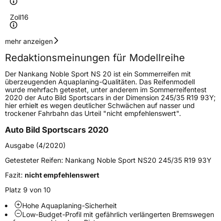
Zoll
16
Geschwindigkeitsindex
V
mehr anzeigen
Redaktionsmeinungen für Modellreihe
Höchstgeschwindigkeit
240 km/h
Der Nankang Noble Sport NS 20 ist ein Sommerreifen mit
Lastindex
86
überzeugenden Aquaplaning-Qualitäten. Das Reifenmodell
wurde mehrfach getestet, unter anderem im Sommerreifentest
2020 der Auto Bild Sportscars in der Dimension 245/35 R19 93Y;
Höchstlast
530 kg
hier erhielt es wegen deutlicher Schwächen auf nasser und
trockener Fahrbahn das Urteil "nicht empfehlenswert".
Gewicht (in kg)
8,7 kg
Auto Bild Sportscars 2020
Generelle Merkmale
Ausgabe (4/2020)
Fahrzeugtyp
PKW
Getesteter Reifen:
Nankang Noble Sport NS20 245/35 R19 93Y
Verwendung
Sommerreifen
Fazit:
nicht empfehlenswert
Modellname
Noble Sport NS 20
Platz 9 von 10
Fahrzeugart
PKW & SUV
Hohe Aquaplaning-Sicherheit
Low-Budget-Profil mit gefährlich verlängerten Bremswegen