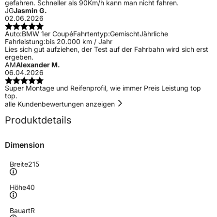
gefahren. Schneller als 90Km/h kann man nicht fahren.
JG
Jasmin G.
02.06.2026
Auto:
BMW 1er Coupé
Fahrtentyp:
Gemischt
Jährliche
Fahrleistung:
bis 20.000 km / Jahr
Lies sich gut aufziehen, der Test auf der Fahrbahn wird sich erst
ergeben.
AM
Alexander M.
06.04.2026
Super Montage und Reifenprofil, wie immer Preis Leistung top
top.
alle Kundenbewertungen anzeigen
Produktdetails
Dimension
Breite
215
Höhe
40
Bauart
R