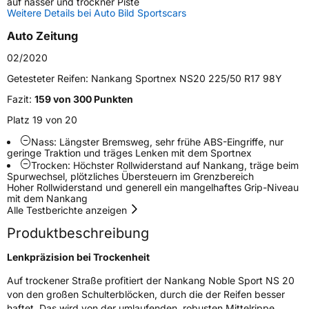
auf nasser und trockner Piste
Weitere Details bei Auto Bild Sportscars
Weitere Eigenschaften
Auto Zeitung
Schlauchtyp
TL
02/2020
Zustand
Neureifen
Getesteter Reifen:
Nankang Sportnex NS20 225/50 R17 98Y
Fazit:
159 von 300 Punkten
Verstärkt
XL
Platz 19 von 20
Nass: Längster Bremsweg, sehr frühe ABS-Eingriffe, nur
EU Label
geringe Traktion und träges Lenken mit dem Sportnex
Trocken: Höchster Rollwiderstand auf Nankang, träge beim
Spurwechsel, plötzliches Übersteuern im Grenzbereich
Effizienz
D
Hoher Rollwiderstand und generell ein mangelhaftes Grip-Niveau
mit dem Nankang
Nasshaftung
C
Alle Testberichte anzeigen
Produktbeschreibung
Rollgeräusch (Klasse)
B
Lenkpräzision bei Trockenheit
Rollgeräusch (dB)
72
Auf trockener Straße profitiert der Nankang Noble Sport NS 20
von den großen Schulterblöcken, durch die der Reifen besser
Fahrzeugklasse
C1
haftet. Das wird von der umlaufenden, robusten Mittelrippe