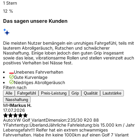
1 Stern
12 %
Das sagen unsere Kunden
Die meisten Nutzer bemängeln ein unruhiges Fahrgefühl, teils mit
lauterem Abrollgeräusch, Rutschen und schwächerer
Nasshaftung. Einige loben jedoch den guten Grip insgesamt
sowie das leise, vibrationsarme Rollen und stellen vereinzelt auch
positives Verhalten bei Nässe fest.
Unebenes Fahrverhalten
Gute Kurvenlage
Niedriges Abrollgeräusch
Filtern nach
Alle
Fahrgefühl
Preis-Leistung
Grip
Qualität
Lautstärke
Nasshaftung
MH
Markus H.
17.07.2026
Auto:
VW Golf Variant
Dimension:
235/30 R20 88
Y
Fahrtentyp:
Überland
Jährliche Fahrleistung:
bis 15.000 km / Jahr
Lebensgefahr!!! Reifer hat ein extrem schwammiges
Fahrverhalten. Habe ihn keine 1000km auf einen Golf 7 Variant