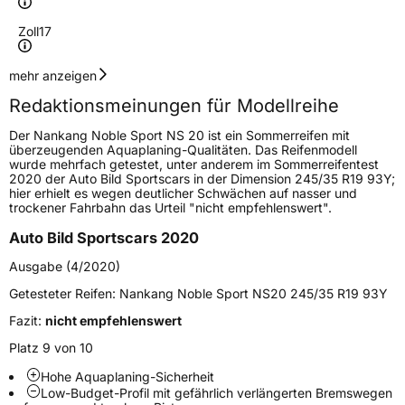
Zoll
17
Geschwindigkeitsindex
V
mehr anzeigen
Redaktionsmeinungen für Modellreihe
Höchstgeschwindigkeit
240 km/h
Der Nankang Noble Sport NS 20 ist ein Sommerreifen mit
Lastindex
91
überzeugenden Aquaplaning-Qualitäten. Das Reifenmodell
wurde mehrfach getestet, unter anderem im Sommerreifentest
2020 der Auto Bild Sportscars in der Dimension 245/35 R19 93Y;
Höchstlast
615 kg
hier erhielt es wegen deutlicher Schwächen auf nasser und
trockener Fahrbahn das Urteil "nicht empfehlenswert".
Gewicht (in kg)
9,56 kg
Auto Bild Sportscars 2020
Generelle Merkmale
Ausgabe (4/2020)
Fahrzeugtyp
PKW
Getesteter Reifen:
Nankang Noble Sport NS20 245/35 R19 93Y
Verwendung
Sommerreifen
Fazit:
nicht empfehlenswert
Modellname
Noble Sport NS 20
Platz 9 von 10
Fahrzeugart
PKW & SUV
Hohe Aquaplaning-Sicherheit
Low-Budget-Profil mit gefährlich verlängerten Bremswegen