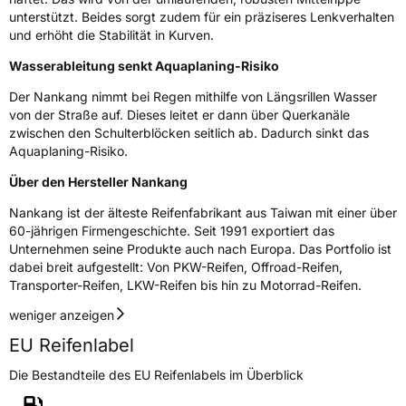
unterstützt. Beides sorgt zudem für ein präziseres Lenkverhalten
3PMSF / Schneeflockensymbol / Alpine-Symbol
Nein
und erhöht die Stabilität in Kurven.
Wasserableitung senkt Aquaplaning-Risiko
Eisgrip
Nein
Der Nankang nimmt bei Regen mithilfe von Längsrillen Wasser
EPREL ID
468640
von der Straße auf. Dieses leitet er dann über Querkanäle
zwischen den Schulterblöcken seitlich ab. Dadurch sinkt das
Allgemeine Produktsicherheit (GPSR)
Aquaplaning-Risiko.
Herstellerkontakt
Nankang Tire Netherlands B.V.,
Über den Hersteller Nankang
PARKSTRAAT 83 2514 JG DEN HAAG
Niederlande, shane@nankang.eu
Nankang ist der älteste Reifenfabrikant aus Taiwan mit einer über
60-jährigen Firmengeschichte. Seit 1991 exportiert das
Unternehmen seine Produkte auch nach Europa. Das Portfolio ist
dabei breit aufgestellt: Von PKW-Reifen, Offroad-Reifen,
Transporter-Reifen, LKW-Reifen bis hin zu Motorrad-Reifen.
weniger anzeigen
EU Reifenlabel
Die Bestandteile des EU Reifenlabels im Überblick