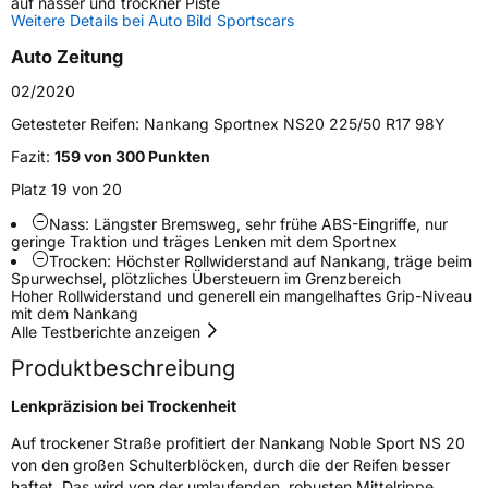
auf nasser und trockner Piste
Weitere Details bei Auto Bild Sportscars
Weitere Eigenschaften
Auto Zeitung
Schlauchtyp
TL
02/2020
Zustand
Neureifen
Getesteter Reifen:
Nankang Sportnex NS20 225/50 R17 98Y
Fazit:
159 von 300 Punkten
Verstärkt
XL
Platz 19 von 20
Nass: Längster Bremsweg, sehr frühe ABS-Eingriffe, nur
EU Label
geringe Traktion und träges Lenken mit dem Sportnex
Trocken: Höchster Rollwiderstand auf Nankang, träge beim
Spurwechsel, plötzliches Übersteuern im Grenzbereich
Effizienz
D
Hoher Rollwiderstand und generell ein mangelhaftes Grip-Niveau
mit dem Nankang
Nasshaftung
C
Alle Testberichte anzeigen
Produktbeschreibung
Rollgeräusch (Klasse)
B
Lenkpräzision bei Trockenheit
Rollgeräusch (dB)
72
Auf trockener Straße profitiert der Nankang Noble Sport NS 20
von den großen Schulterblöcken, durch die der Reifen besser
Fahrzeugklasse
C1
haftet. Das wird von der umlaufenden, robusten Mittelrippe