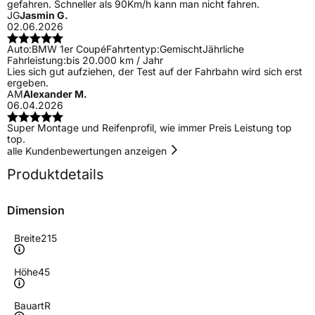
gefahren. Schneller als 90Km/h kann man nicht fahren.
JG
Jasmin G.
02.06.2026
Auto:
BMW 1er Coupé
Fahrtentyp:
Gemischt
Jährliche
Fahrleistung:
bis 20.000 km / Jahr
Lies sich gut aufziehen, der Test auf der Fahrbahn wird sich erst
ergeben.
AM
Alexander M.
06.04.2026
Super Montage und Reifenprofil, wie immer Preis Leistung top
top.
alle Kundenbewertungen anzeigen
Produktdetails
Dimension
Breite
215
Höhe
45
Bauart
R