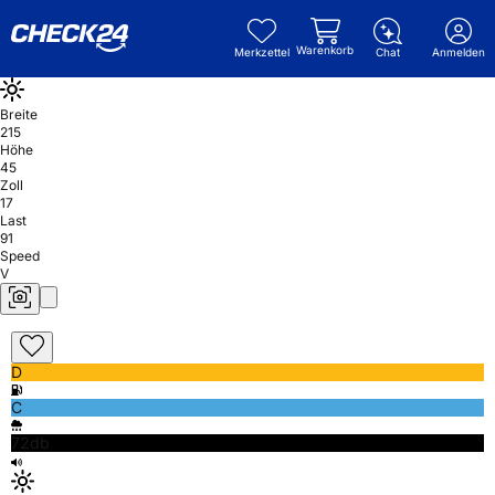
Warenkorb
Merkzettel
Chat
Anmelden
Breite
215
Höhe
45
Zoll
17
Last
91
Speed
V
D
C
72db