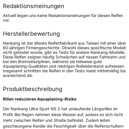
Redaktionsmeinungen
Höchstgeschwindigkeit
300 km/h
Aktuell liegen uns keine Redaktionsmeinungen für diesen Reifen
Lastindex
96
vor.
Höchstlast
710 kg
Herstellerbewertung
Nankang ist der älteste Reifenfabrikant aus Taiwan mit einer über
Generelle Merkmale
60-jährigen Firmengeschichte. Obwohl dieses spezifische Modell
nicht getestet wurde, gibt es Tests für andere Nankang-Modelle.
Fahrzeugtyp
PKW
Diese Reifen zeigten häufig Schwächen auf nasser Fahrbahn und
bei den Bremsdisziplinen, während sie teilweise gute
Verwendung
Sommerreifen
Aquaplaning-Qualitäten und niedrigen Rollwiderstand aufwiesen.
Insgesamt schnitten die Reifen in den Tests meist mittelmäßig bis
Modellname
Ultra Sport NS 2
ausreichend ab.
Fahrzeugart
PKW & SUV
Produktbeschreibung
Weitere Eigenschaften
Rillen reduzieren Aquaplaning-Risiko
Der Nankang Ultra Sport NS 2 hat umlaufende Längsrillen im
Schlauchtyp
TL
Profil. Bei Regen nehmen diese Wasser auf, sodass es sich nicht
mehr zwischen Reifen und Straße befindet. Zudem leiten
Zustand
Neureifen
geschwungene Kanäle die Feuchtigkeit über die Reifenschultern