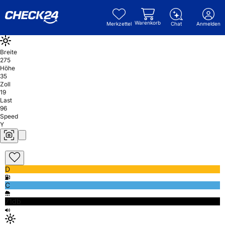
Warenkorb
Merkzettel
Chat
Anmelden
Breite
275
Höhe
35
Zoll
19
Last
96
Speed
Y
D
C
71db