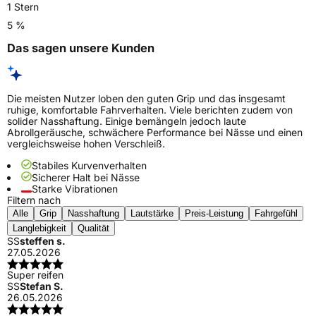
1 Stern
5 %
Das sagen unsere Kunden
Die meisten Nutzer loben den guten Grip und das insgesamt
ruhige, komfortable Fahrverhalten. Viele berichten zudem von
solider Nasshaftung. Einige bemängeln jedoch laute
Abrollgeräusche, schwächere Performance bei Nässe und einen
vergleichsweise hohen Verschleiß.
Stabiles Kurvenverhalten
Sicherer Halt bei Nässe
Starke Vibrationen
Filtern nach
Alle
Grip
Nasshaftung
Lautstärke
Preis-Leistung
Fahrgefühl
Langlebigkeit
Qualität
SS
steffen s.
27.05.2026
Super reifen
SS
Stefan S.
26.05.2026