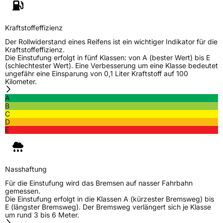
Herstellerkontakt
Nankang Tire Netherlands B.V.,
PARKSTRAAT 83 2514 JG DEN HAAG
Kraftstoffeffizienz
Niederlande, shane@nankang.eu
Der Rollwiderstand eines Reifens ist ein wichtiger Indikator für die
Kraftstoffeffizienz.
Die Einstufung erfolgt in fünf Klassen: von A (bester Wert) bis E
(schlechtester Wert). Eine Verbesserung um eine Klasse bedeutet
ungefähr eine Einsparung von 0,1 Liter Kraftstoff auf 100
Kilometer.
A
B
C
D
E
Nasshaftung
Für die Einstufung wird das Bremsen auf nasser Fahrbahn
gemessen.
Die Einstufung erfolgt in die Klassen A (kürzester Bremsweg) bis
E (längster Bremsweg). Der Bremsweg verlängert sich je Klasse
um rund 3 bis 6 Meter.