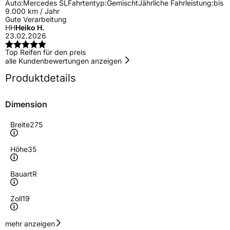
Auto:
Mercedes SL
Fahrtentyp:
Gemischt
Jährliche Fahrleistung:
bis
9.000 km / Jahr
Gute Verarbeitung
HH
Heiko H.
23.02.2026
Top Reifen für den preis
alle Kundenbewertungen anzeigen
Produktdetails
Dimension
Breite
275
Höhe
35
Bauart
R
Zoll
19
Geschwindigkeitsindex
Y
mehr anzeigen