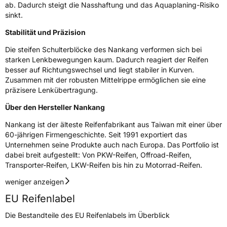
ab. Dadurch steigt die Nasshaftung und das Aquaplaning-Risiko
sinkt.
Verstärkt
XL
Stabilität und Präzision
EU Label
Die steifen Schulterblöcke des Nankang verformen sich bei
starken Lenkbewegungen kaum. Dadurch reagiert der Reifen
Effizienz
D
besser auf Richtungswechsel und liegt stabiler in Kurven.
Zusammen mit der robusten Mittelrippe ermöglichen sie eine
präzisere Lenkübertragung.
Nasshaftung
C
Über den Hersteller Nankang
Rollgeräusch (Klasse)
B
Nankang ist der älteste Reifenfabrikant aus Taiwan mit einer über
60-jährigen Firmengeschichte. Seit 1991 exportiert das
Rollgeräusch (dB)
71
Unternehmen seine Produkte auch nach Europa. Das Portfolio ist
Fahrzeugklasse
C1
dabei breit aufgestellt: Von PKW-Reifen, Offroad-Reifen,
Transporter-Reifen, LKW-Reifen bis hin zu Motorrad-Reifen.
3PMSF / Schneeflockensymbol / Alpine-Symbol
Nein
weniger anzeigen
EU Reifenlabel
EPREL ID
467070
Die Bestandteile des EU Reifenlabels im Überblick
Allgemeine Produktsicherheit (GPSR)