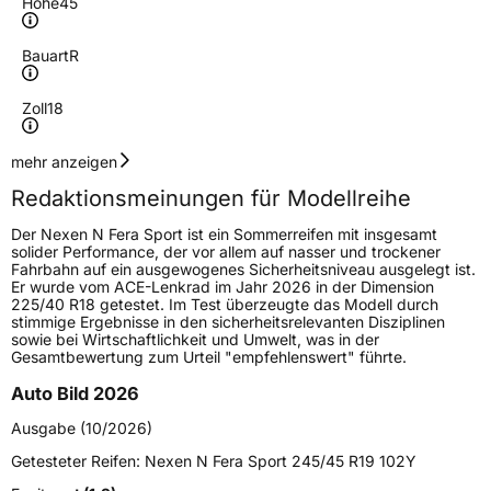
Höhe
45
Bauart
R
Zoll
18
Geschwindigkeitsindex
Y
mehr anzeigen
Redaktionsmeinungen für Modellreihe
Höchstgeschwindigkeit
300 km/h
Der Nexen N Fera Sport ist ein Sommerreifen mit insgesamt
Lastindex
98
solider Performance, der vor allem auf nasser und trockener
Fahrbahn auf ein ausgewogenes Sicherheitsniveau ausgelegt ist.
Er wurde vom ACE-Lenkrad im Jahr 2026 in der Dimension
Höchstlast
750 kg
225/40 R18 getestet. Im Test überzeugte das Modell durch
stimmige Ergebnisse in den sicherheitsrelevanten Disziplinen
Gewicht (in kg)
10,828 kg
sowie bei Wirtschaftlichkeit und Umwelt, was in der
Gesamtbewertung zum Urteil "empfehlenswert" führte.
Generelle Merkmale
Auto Bild 2026
Fahrzeugtyp
PKW
Ausgabe (10/2026)
Verwendung
Sommerreifen
Getesteter Reifen:
Nexen N Fera Sport 245/45 R19 102Y
Modellname
N Fera Sport