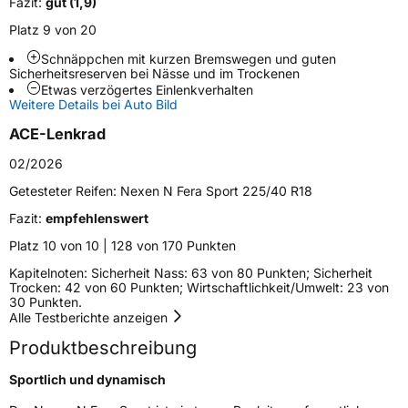
Fazit:
gut (1,9)
Fahrzeugart
PKW & SUV
Platz 9 von 20
Schnäppchen mit kurzen Bremswegen und guten
Sicherheitsreserven bei Nässe und im Trockenen
Weitere Eigenschaften
Etwas verzögertes Einlenkverhalten
Weitere Details bei Auto Bild
Schlauchtyp
TL
ACE-Lenkrad
Zustand
Neureifen
02/2026
Getesteter Reifen:
Nexen N Fera Sport 225/40 R18
Verstärkt
XL
Fazit:
empfehlenswert
Elektro
Ja
Platz 10 von 10 | 128 von 170 Punkten
Kapitelnoten: Sicherheit Nass: 63 von 80 Punkten; Sicherheit
Trocken: 42 von 60 Punkten; Wirtschaftlichkeit/Umwelt: 23 von
EU Label
30 Punkten.
Alle Testberichte anzeigen
Effizienz
B
Produktbeschreibung
Nasshaftung
A
Sportlich und dynamisch