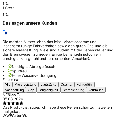
1 %
1 Stern
1 %
Das sagen unsere Kunden
Die meisten Nutzer loben das leise, vibrationsarme und
insgesamt ruhige Fahrverhalten sowie den guten Grip und die
sichere Nasshaftung. Viele sind zudem mit der Lebensdauer und
den Bremswegen zufrieden. Einige bemängeln jedoch ein
unruhiges Fahrgefühl und teils erhöhten Verschleiß.
Niedriges Abrollgeräusch
Spurtreu
Hohe Wasserverdrängung
Filtern nach
Alle
Preis-Leistung
Lautstärke
Qualität
Fahrgefühl
Nasshaftung
Grip
Langlebigkeit
Bremsleistung
Verbrauch
NF
Nico F.
05.08.2026
Das Produkt ist super, ich habe diese Reifen schon zum zweiten
mal gekauft
WW
Walter W.