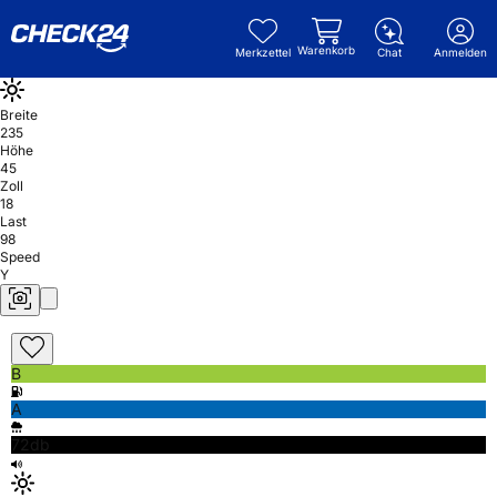
Warenkorb
Merkzettel
Chat
Anmelden
Breite
235
Höhe
45
Zoll
18
Last
98
Speed
Y
B
A
72db