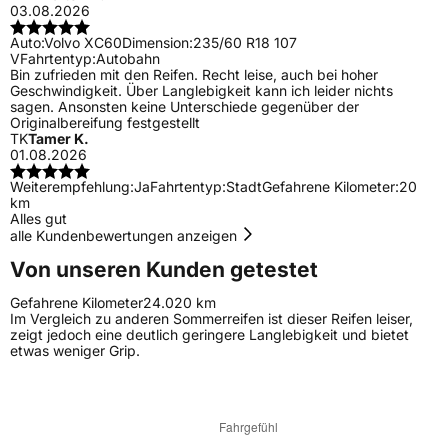
03.08.2026
Auto:
Volvo XC60
Dimension:
235/60 R18 107
V
Fahrtentyp:
Autobahn
Bin zufrieden mit den Reifen. Recht leise, auch bei hoher
Geschwindigkeit. Über Langlebigkeit kann ich leider nichts
sagen. Ansonsten keine Unterschiede gegenüber der
Originalbereifung festgestellt
TK
Tamer K.
01.08.2026
Weiterempfehlung:
Ja
Fahrtentyp:
Stadt
Gefahrene Kilometer:
20
km
Alles gut
alle Kundenbewertungen anzeigen
Von unseren Kunden getestet
Gefahrene Kilometer
24.020 km
Im Vergleich zu anderen Sommerreifen ist dieser Reifen leiser,
zeigt jedoch eine deutlich geringere Langlebigkeit und bietet
etwas weniger Grip.