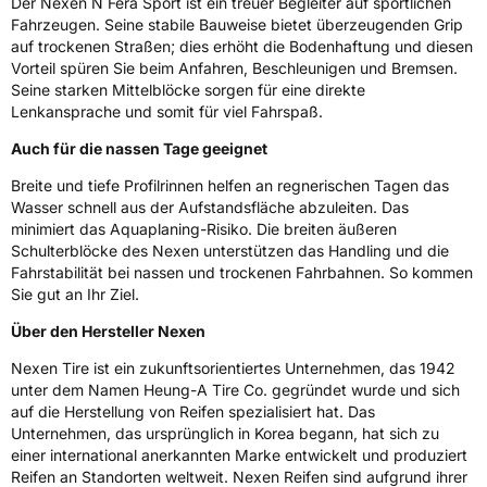
Der Nexen N Fera Sport ist ein treuer Begleiter auf sportlichen
Rollgeräusch (Klasse)
B
Fahrzeugen. Seine stabile Bauweise bietet überzeugenden Grip
auf trockenen Straßen; dies erhöht die Bodenhaftung und diesen
Vorteil spüren Sie beim Anfahren, Beschleunigen und Bremsen.
Rollgeräusch (dB)
72
Seine starken Mittelblöcke sorgen für eine direkte
Fahrzeugklasse
C1
Lenkansprache und somit für viel Fahrspaß.
Auch für die nassen Tage geeignet
3PMSF / Schneeflockensymbol / Alpine-Symbol
Nein
Breite und tiefe Profilrinnen helfen an regnerischen Tagen das
Eisgrip
Nein
Wasser schnell aus der Aufstandsfläche abzuleiten. Das
minimiert das Aquaplaning-Risiko. Die breiten äußeren
EPREL ID
2422472
Schulterblöcke des Nexen unterstützen das Handling und die
Fahrstabilität bei nassen und trockenen Fahrbahnen. So kommen
Allgemeine Produktsicherheit (GPSR)
Sie gut an Ihr Ziel.
Herstellerkontakt
NEXEN TIRE EUROPE s.r.o., Lise-Meitner-
Über den Hersteller Nexen
Strasse 1 65779 Kelkheim Deutschland,
marketing.nte@nexentire.com
Nexen Tire ist ein zukunftsorientiertes Unternehmen, das 1942
unter dem Namen Heung-A Tire Co. gegründet wurde und sich
auf die Herstellung von Reifen spezialisiert hat. Das
Unternehmen, das ursprünglich in Korea begann, hat sich zu
einer international anerkannten Marke entwickelt und produziert
Reifen an Standorten weltweit. Nexen Reifen sind aufgrund ihrer