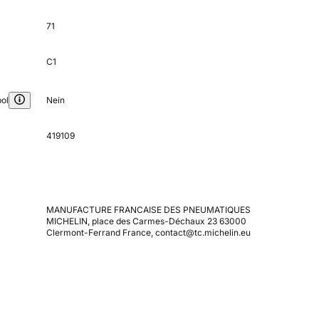
71
C1
ol
Nein
419109
MANUFACTURE FRANCAISE DES PNEUMATIQUES
MICHELIN, place des Carmes-Déchaux 23 63000
Clermont-Ferrand France, contact@tc.michelin.eu