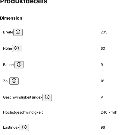
Produktdetails
Dimension
Breite
205
Höhe
60
Bauart
R
Zoll
16
Geschwindigkeitsindex
V
Höchstgeschwindigkeit
240 km/h
Lastindex
96