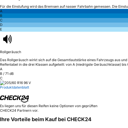
Für die Einstufung wird das Bremsen auf nasser Fahrbahn gemessen.
Die Einst
A
B
C
D
E
Rollgeräusch
Das Rollgeräusch wirkt sich auf die Gesamtlautstärke eines Fahrzeugs aus
und 
Reifenlabel in die drei Klassen aufgeteilt: von A (niedrigste Geräuschklasse) bi
A
B
/
71
dB
C
Produktdatenblatt
Es liegen uns für diesen Reifen keine Optionen von geprüften
CHECK24 Partnern vor.
Ihre Vorteile beim Kauf bei CHECK24