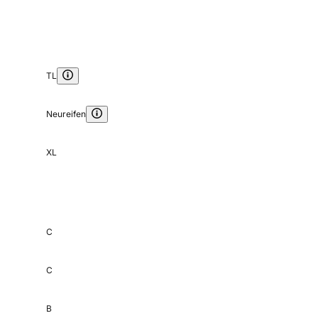
TL
Neureifen
XL
C
C
B