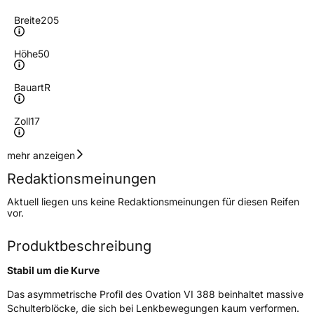
Breite
205
Höhe
50
Bauart
R
Zoll
17
Geschwindigkeitsindex
W
mehr anzeigen
Redaktionsmeinungen
Höchstgeschwindigkeit
270 km/h
Aktuell liegen uns keine Redaktionsmeinungen für diesen Reifen
Lastindex
93
vor.
Höchstlast
650 kg
Produktbeschreibung
Gewicht (in kg)
10 kg
Stabil um die Kurve
Generelle Merkmale
Das asymmetrische Profil des Ovation VI 388 beinhaltet massive
Schulterblöcke, die sich bei Lenkbewegungen kaum verformen.