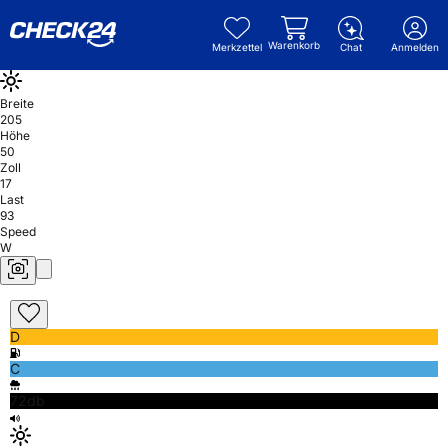
Warenkorb
Merkzettel
Chat
Anmelden
Breite
205
Höhe
50
Zoll
17
Last
93
Speed
W
D
C
72db