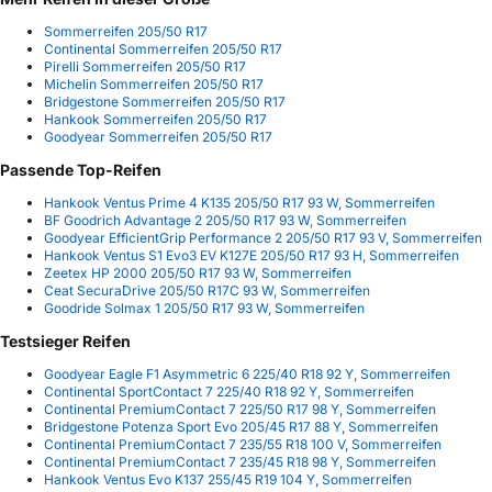
Sommerreifen 205/50 R17
Continental Sommerreifen 205/50 R17
Pirelli Sommerreifen 205/50 R17
Michelin Sommerreifen 205/50 R17
Bridgestone Sommerreifen 205/50 R17
Hankook Sommerreifen 205/50 R17
Goodyear Sommerreifen 205/50 R17
Passende Top-Reifen
Hankook Ventus Prime 4 K135 205/50 R17 93 W, Sommerreifen
BF Goodrich Advantage 2 205/50 R17 93 W, Sommerreifen
Goodyear EfficientGrip Performance 2 205/50 R17 93 V, Sommerreifen
Hankook Ventus S1 Evo3 EV K127E 205/50 R17 93 H, Sommerreifen
Zeetex HP 2000 205/50 R17 93 W, Sommerreifen
Ceat SecuraDrive 205/50 R17C 93 W, Sommerreifen
Goodride Solmax 1 205/50 R17 93 W, Sommerreifen
Testsieger Reifen
Goodyear Eagle F1 Asymmetric 6 225/40 R18 92 Y, Sommerreifen
Continental SportContact 7 225/40 R18 92 Y, Sommerreifen
Continental PremiumContact 7 225/50 R17 98 Y, Sommerreifen
Bridgestone Potenza Sport Evo 205/45 R17 88 Y, Sommerreifen
Continental PremiumContact 7 235/55 R18 100 V, Sommerreifen
Continental PremiumContact 7 235/45 R18 98 Y, Sommerreifen
Hankook Ventus Evo K137 255/45 R19 104 Y, Sommerreifen