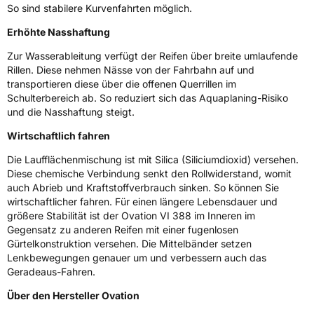
Fahrzeugtyp
PKW
So sind stabilere Kurvenfahrten möglich.
Verwendung
Sommerreifen
Erhöhte Nasshaftung
Modellname
VI 388
Zur Wasserableitung verfügt der Reifen über breite umlaufende
Rillen. Diese nehmen Nässe von der Fahrbahn auf und
Fahrzeugart
PKW & SUV
transportieren diese über die offenen Querrillen im
Schulterbereich ab. So reduziert sich das Aquaplaning-Risiko
Weitere Eigenschaften
und die Nasshaftung steigt.
Wirtschaftlich fahren
Schlauchtyp
TL
Die Laufflächenmischung ist mit Silica (Siliciumdioxid) versehen.
Zustand
Neureifen
Diese chemische Verbindung senkt den Rollwiderstand, womit
auch Abrieb und Kraftstoffverbrauch sinken. So können Sie
wirtschaftlicher fahren. Für einen längere Lebensdauer und
Verstärkt
XL
größere Stabilität ist der Ovation VI 388 im Inneren im
Gegensatz zu anderen Reifen mit einer fugenlosen
Gürtelkonstruktion versehen. Die Mittelbänder setzen
EU Label
Lenkbewegungen genauer um und verbessern auch das
Geradeaus-Fahren.
Effizienz
D
Über den Hersteller Ovation
Nasshaftung
C