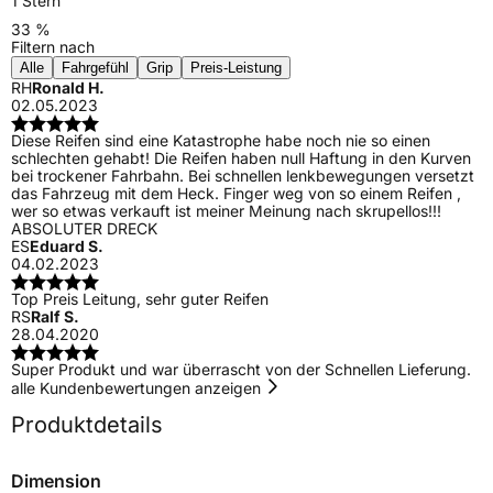
1 Stern
33 %
Filtern nach
Alle
Fahrgefühl
Grip
Preis-Leistung
RH
Ronald H.
02.05.2023
Diese Reifen sind eine Katastrophe habe noch nie so einen
schlechten gehabt! Die Reifen haben null Haftung in den Kurven
bei trockener Fahrbahn. Bei schnellen lenkbewegungen versetzt
das Fahrzeug mit dem Heck. Finger weg von so einem Reifen ,
wer so etwas verkauft ist meiner Meinung nach skrupellos!!!
ABSOLUTER DRECK
ES
Eduard S.
04.02.2023
Top Preis Leitung, sehr guter Reifen
RS
Ralf S.
28.04.2020
Super Produkt und war überrascht von der Schnellen Lieferung.
alle Kundenbewertungen anzeigen
Produktdetails
Dimension