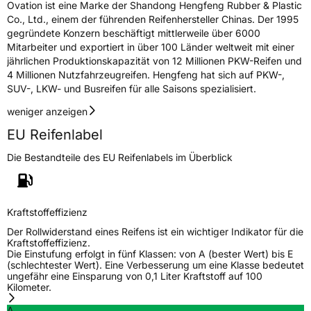
Ovation ist eine Marke der Shandong Hengfeng Rubber & Plastic
Co., Ltd., einem der führenden Reifenhersteller Chinas. Der 1995
Rollgeräusch (Klasse)
B
gegründete Konzern beschäftigt mittlerweile über 6000
Mitarbeiter und exportiert in über 100 Länder weltweit mit einer
jährlichen Produktionskapazität von 12 Millionen PKW-Reifen und
Rollgeräusch (dB)
72
4 Millionen Nutzfahrzeugreifen. Hengfeng hat sich auf PKW-,
Fahrzeugklasse
C1
SUV-, LKW- und Busreifen für alle Saisons spezialisiert.
weniger anzeigen
3PMSF / Schneeflockensymbol / Alpine-Symbol
Nein
EU Reifenlabel
Eisgrip
Nein
Die Bestandteile des EU Reifenlabels im Überblick
EPREL ID
500129
Allgemeine Produktsicherheit (GPSR)
Kraftstoffeffizienz
Herstellerkontakt
Shandong Changfeng Tire Co. LTD, YongAn
Der Rollwiderstand eines Reifens ist ein wichtiger Indikator für die
Street Guangrao County Dongying City
Kraftstoffeffizienz.
Shandong Province China,
Die Einstufung erfolgt in fünf Klassen: von A (bester Wert) bis E
liu.yang@hengfengtires.com
(schlechtester Wert). Eine Verbesserung um eine Klasse bedeutet
ungefähr eine Einsparung von 0,1 Liter Kraftstoff auf 100
Verantwortliche
SHG Consulting, YongAn Street Guangrao
Kilometer.
in der EU
County Dongying City Shandong Province
China, liu.yang@hengfengtires.com
A