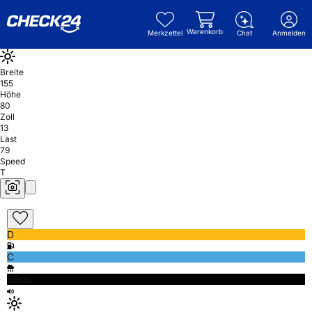
Warenkorb
Merkzettel
Chat
Anmelden
Breite
155
Höhe
80
Zoll
13
Last
79
Speed
T
D
C
69db