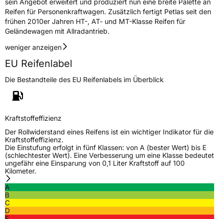
sein Angebot erweitert und produziert nun eine breite Palette an
Reifen für Personenkraftwagen. Zusätzlich fertigt Petlas seit den
EPREL ID
499315
frühen 2010er Jahren HT-, AT- und MT-Klasse Reifen für
Geländewagen mit Allradantrieb.
Allgemeine Produktsicherheit (GPSR)
weniger anzeigen
Herstellerkontakt
AKO International B.V., Weegschaalstraat 3
5632CW Eindhoven Niederlande,
EU Reifenlabel
label@petlas.com.tr
Die Bestandteile des EU Reifenlabels im Überblick
Kraftstoffeffizienz
Der Rollwiderstand eines Reifens ist ein wichtiger Indikator für die
Kraftstoffeffizienz.
Die Einstufung erfolgt in fünf Klassen: von A (bester Wert) bis E
(schlechtester Wert). Eine Verbesserung um eine Klasse bedeutet
ungefähr eine Einsparung von 0,1 Liter Kraftstoff auf 100
Kilometer.
A
B
C
D
E