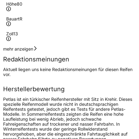
Höhe
80
Bauart
R
Zoll
13
Geschwindigkeitsindex
T
mehr anzeigen
Redaktionsmeinungen
Höchstgeschwindigkeit
190 km/h
Aktuell liegen uns keine Redaktionsmeinungen für diesen Reifen
Lastindex
79
vor.
Höchstlast
437 kg
Herstellerbewertung
Petlas ist ein türkischer Reifenhersteller mit Sitz in Krehir. Dieses
Generelle Merkmale
spezielle Reifenmodell wurde nicht in deutschsprachigen
Reifentests getestet, jedoch gibt es Tests für andere Petlas-
Fahrzeugtyp
PKW
Modelle. In Sommerreifentests zeigten die Reifen eine hohe
Laufleistung bei wenig Abrieb, jedoch schwache
Verwendung
Sommerreifen
Fahreigenschaften auf trockener und nasser Fahrbahn. In
Winterreifentests wurde der geringe Rollwiderstand
Modellname
Elegant PT 311
hervorgehoben, aber die eingeschränkte Fahrtauglichkeit auf
nasser Fahrbahn führte zu negativen Bewertungen.