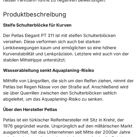
Fahrzeugart
PKW & SUV
Produktbeschreibung
Weitere Eigenschaften
Steife Schulterblöcke für Kurven
Schlauchtyp
TL
Der Petlas Elegant PT 311 ist mit steifen Schulterblöcken
versehen. Diese verformen sich auch bei starken
Zustand
Neureifen
Lenkbewegungen kaum und ermöglichen so eine höhere
Kurvenstabilität und Lenkpräzision. Letztere wird auch von der
stabilen Mittelrippe unterstützt.
EU Label
Wasserableitung senkt Aquaplaning-Risiko
Effizienz
D
Mithilfe von Längsrillen, die sich um den Reifen ziehen, nimmt der
Petlas bei Regen Nässe von der Straße auf. Anschließend wird
Nasshaftung
C
sie über Querrillen zwischen den Schulterblöcken seitlich
abgeleitet, um das Aquaplaning-Risiko zu senken.
Rollgeräusch (Klasse)
B
Über den Hersteller Petlas
Petlas ist ein türkischer Reifenhersteller mit Sitz in Krehir, der
Rollgeräusch (dB)
69
1976 gegründet wurde. Ursprünglich auf den militärischen Markt
Fahrzeugklasse
C1
ausgerichtet, hat das Unternehmen seit Mitte der 2000er Jahre