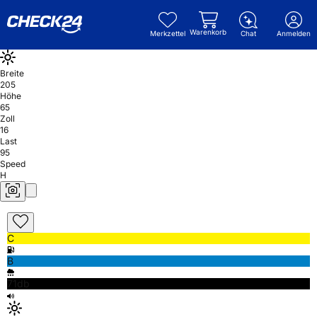
Warenkorb
Merkzettel
Chat
Anmelden
Breite
205
Höhe
65
Zoll
16
Last
95
Speed
H
C
B
71db