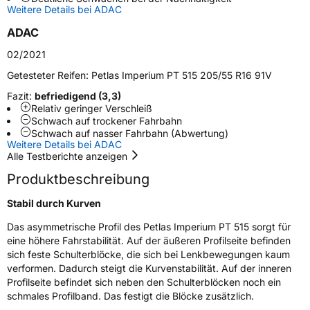
Schlauchtyp
TL
Weitere Details bei ADAC
ADAC
Zustand
Neureifen
02/2021
Getesteter Reifen:
Petlas Imperium PT 515 205/55 R16 91V
EU Label
Fazit:
befriedigend (3,3)
Relativ geringer Verschleiß
Effizienz
C
Schwach auf trockener Fahrbahn
Schwach auf nasser Fahrbahn (Abwertung)
Nasshaftung
B
Weitere Details bei ADAC
Alle Testberichte anzeigen
Rollgeräusch (Klasse)
B
Produktbeschreibung
Stabil durch Kurven
Rollgeräusch (dB)
71
Das asymmetrische Profil des Petlas Imperium PT 515 sorgt für
Fahrzeugklasse
C1
eine höhere Fahrstabilität. Auf der äußeren Profilseite befinden
sich feste Schulterblöcke, die sich bei Lenkbewegungen kaum
3PMSF / Schneeflockensymbol / Alpine-Symbol
Nein
verformen. Dadurch steigt die Kurvenstabilität. Auf der inneren
Profilseite befindet sich neben den Schulterblöcken noch ein
schmales Profilband. Das festigt die Blöcke zusätzlich.
Eisgrip
Nein