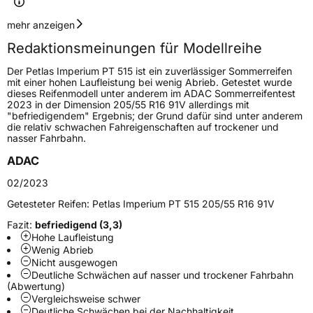
Geschwindigkeitsindex
H
mehr anzeigen
Redaktionsmeinungen für Modellreihe
Höchstgeschwindigkeit
210 km/h
Der Petlas Imperium PT 515 ist ein zuverlässiger Sommerreifen
Lastindex
95
mit einer hohen Laufleistung bei wenig Abrieb. Getestet wurde
dieses Reifenmodell unter anderem im ADAC Sommerreifentest
2023 in der Dimension 205/55 R16 91V allerdings mit
Höchstlast
690 kg
"befriedigendem" Ergebnis; der Grund dafür sind unter anderem
die relativ schwachen Fahreigenschaften auf trockener und
Gewicht (in kg)
11 kg
nasser Fahrbahn.
ADAC
Generelle Merkmale
02/2023
Fahrzeugtyp
PKW
Getesteter Reifen:
Petlas Imperium PT 515 205/55 R16 91V
Verwendung
Sommerreifen
Fazit:
befriedigend (3,3)
Modellname
Imperium PT 515
Hohe Laufleistung
Wenig Abrieb
Fahrzeugart
PKW & SUV
Nicht ausgewogen
Deutliche Schwächen auf nasser und trockener Fahrbahn
(Abwertung)
Weitere Eigenschaften
Vergleichsweise schwer
Deutliche Schwächen bei der Nachhaltigkeit