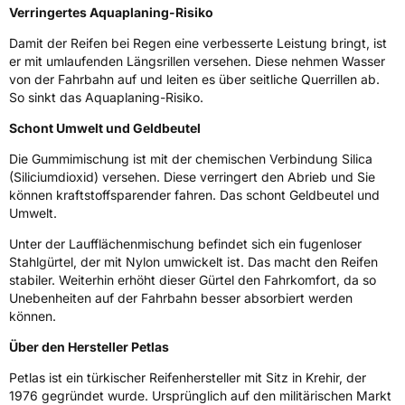
EPREL ID
512167
Verringertes Aquaplaning-Risiko
Damit der Reifen bei Regen eine verbesserte Leistung bringt, ist
Allgemeine Produktsicherheit (GPSR)
er mit umlaufenden Längsrillen versehen. Diese nehmen Wasser
von der Fahrbahn auf und leiten es über seitliche Querrillen ab.
Herstellerkontakt
AKO International B.V., Weegschaalstraat 3
So sinkt das Aquaplaning-Risiko.
5632CW Eindhoven Niederlande,
label@petlas.com.tr
Schont Umwelt und Geldbeutel
Die Gummimischung ist mit der chemischen Verbindung Silica
(Siliciumdioxid) versehen. Diese verringert den Abrieb und Sie
können kraftstoffsparender fahren. Das schont Geldbeutel und
Umwelt.
Unter der Laufflächenmischung befindet sich ein fugenloser
Stahlgürtel, der mit Nylon umwickelt ist. Das macht den Reifen
stabiler. Weiterhin erhöht dieser Gürtel den Fahrkomfort, da so
Unebenheiten auf der Fahrbahn besser absorbiert werden
können.
Über den Hersteller Petlas
Petlas ist ein türkischer Reifenhersteller mit Sitz in Krehir, der
1976 gegründet wurde. Ursprünglich auf den militärischen Markt