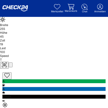
Warenkorb
Merkzettel
Chat
Anmelden
Breite
255
Höhe
45
Zoll
19
Last
100
Speed
T
A
A
69db