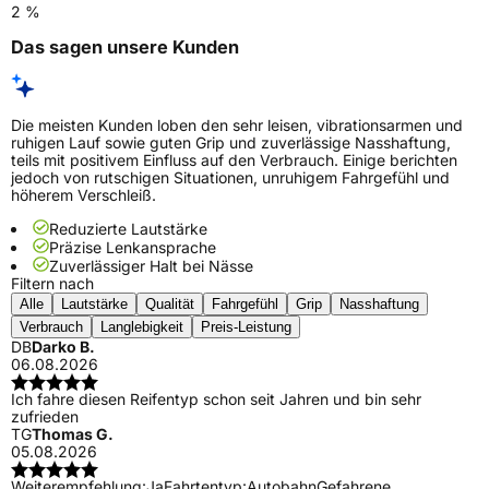
2 %
Das sagen unsere Kunden
Die meisten Kunden loben den sehr leisen, vibrationsarmen und
ruhigen Lauf sowie guten Grip und zuverlässige Nasshaftung,
teils mit positivem Einfluss auf den Verbrauch. Einige berichten
jedoch von rutschigen Situationen, unruhigem Fahrgefühl und
höherem Verschleiß.
Reduzierte Lautstärke
Präzise Lenkansprache
Zuverlässiger Halt bei Nässe
Filtern nach
Alle
Lautstärke
Qualität
Fahrgefühl
Grip
Nasshaftung
Verbrauch
Langlebigkeit
Preis-Leistung
DB
Darko B.
06.08.2026
Ich fahre diesen Reifentyp schon seit Jahren und bin sehr
zufrieden
TG
Thomas G.
05.08.2026
Weiterempfehlung:
Ja
Fahrtentyp:
Autobahn
Gefahrene