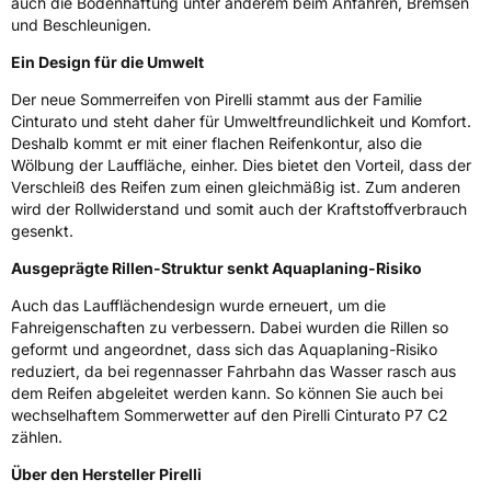
auch die Bodenhaftung unter anderem beim Anfahren, Bremsen
und Beschleunigen.
3PMSF / Schneeflockensymbol / Alpine-Symbol
Nein
Ein Design für die Umwelt
EPREL ID
596658
Der neue Sommerreifen von Pirelli stammt aus der Familie
Cinturato und steht daher für Umweltfreundlichkeit und Komfort.
Allgemeine Produktsicherheit (GPSR)
Deshalb kommt er mit einer flachen Reifenkontur, also die
Wölbung der Lauffläche, einher. Dies bietet den Vorteil, dass der
Herstellerkontakt
PIRELLI TYRE SPA, Viale Piero e Alberto
Verschleiß des Reifen zum einen gleichmäßig ist. Zum anderen
Pirelli 25 20126 Milano Italien,
wird der Rollwiderstand und somit auch der Kraftstoffverbrauch
www.pirelli.com,
gesenkt.
consumer.support@pirelli.com
Ausgeprägte Rillen-Struktur senkt Aquaplaning-Risiko
Auch das Laufflächendesign wurde erneuert, um die
Fahreigenschaften zu verbessern. Dabei wurden die Rillen so
geformt und angeordnet, dass sich das Aquaplaning-Risiko
reduziert, da bei regennasser Fahrbahn das Wasser rasch aus
dem Reifen abgeleitet werden kann. So können Sie auch bei
wechselhaftem Sommerwetter auf den Pirelli Cinturato P7 C2
zählen.
Über den Hersteller Pirelli