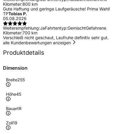
Kilometer:
800 km
Gute Haftung und geringe Laufgeräusche! Prima Wahl!
TP
Tobias P.
05.08.2026
Weiterempfehlung:
Ja
Fahrtentyp:
Gemischt
Gefahrene
Kilometer:
700 km
Verschleiß nicht geschaut, Laufruhe definitiv sehr gut.
alle Kundenbewertungen anzeigen
Produktdetails
Dimension
Breite
255
Höhe
45
Bauart
R
Zoll
19