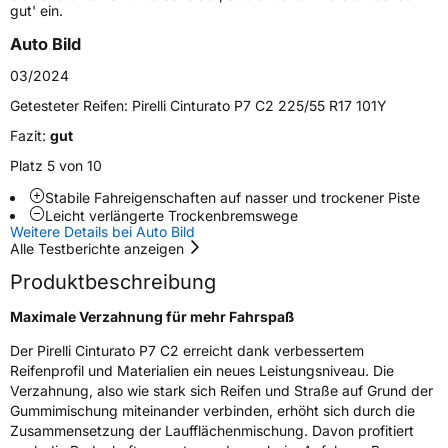
gut' ein.
Zustand
Neureifen
Auto Bild
03/2024
Felgenschutz
FP
Getesteter Reifen:
Pirelli Cinturato P7 C2 225/55 R17 101Y
Seal
Seal
Fazit:
gut
Platz 5 von 10
Empfohlen für VW
(+)
Stabile Fahreigenschaften auf nasser und trockener Piste
Leicht verlängerte Trockenbremswege
EU Label
Weitere Details bei Auto Bild
Alle Testberichte anzeigen
Effizienz
A
Produktbeschreibung
Nasshaftung
A
Maximale Verzahnung für mehr Fahrspaß
Der Pirelli Cinturato P7 C2 erreicht dank verbessertem
Rollgeräusch (Klasse)
A
Reifenprofil und Materialien ein neues Leistungsniveau. Die
Verzahnung, also wie stark sich Reifen und Straße auf Grund der
Rollgeräusch (dB)
69
Gummimischung miteinander verbinden, erhöht sich durch die
Zusammensetzung der Laufflächenmischung. Davon profitiert
Fahrzeugklasse
C1