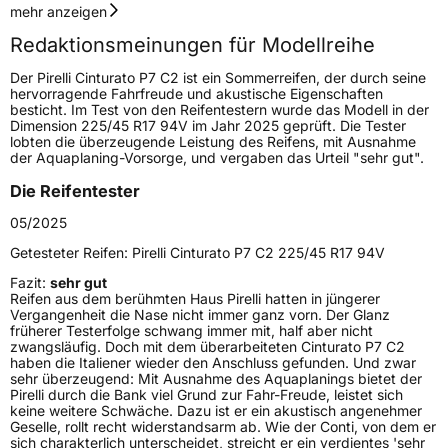
Geschwindigkeitsindex
T
mehr anzeigen
Redaktionsmeinungen für Modellreihe
Höchstgeschwindigkeit
190 km/h
Der Pirelli Cinturato P7 C2 ist ein Sommerreifen, der durch seine
Lastindex
100
hervorragende Fahrfreude und akustische Eigenschaften
besticht. Im Test von den Reifentestern wurde das Modell in der
Dimension 225/45 R17 94V im Jahr 2025 geprüft. Die Tester
Höchstlast
800 kg
lobten die überzeugende Leistung des Reifens, mit Ausnahme
der Aquaplaning-Vorsorge, und vergaben das Urteil "sehr gut".
Gewicht (in kg)
12,666 kg
Die Reifentester
Generelle Merkmale
05/2025
Fahrzeugtyp
PKW
Getesteter Reifen:
Pirelli Cinturato P7 C2 225/45 R17 94V
Verwendung
Sommerreifen
Fazit:
sehr gut
Reifen aus dem berühmten Haus Pirelli hatten in jüngerer
Modellname
Cinturato P7 C2
Vergangenheit die Nase nicht immer ganz vorn. Der Glanz
früherer Testerfolge schwang immer mit, half aber nicht
Fahrzeugart
PKW & SUV
zwangsläufig. Doch mit dem überarbeiteten Cinturato P7 C2
haben die Italiener wieder den Anschluss gefunden. Und zwar
sehr überzeugend: Mit Ausnahme des Aquaplanings bietet der
Pirelli durch die Bank viel Grund zur Fahr-Freude, leistet sich
Weitere Eigenschaften
keine weitere Schwäche. Dazu ist er ein akustisch angenehmer
Geselle, rollt recht widerstandsarm ab. Wie der Conti, von dem er
Schlauchtyp
TL
sich charakterlich unterscheidet, streicht er ein verdientes 'sehr