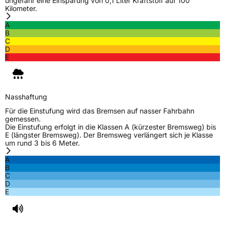
ungefähr eine Einsparung von 0,1 Liter Kraftstoff auf 100
Kilometer.
A
B
C
D
E
Nasshaftung
Für die Einstufung wird das Bremsen auf nasser Fahrbahn
gemessen.
Die Einstufung erfolgt in die Klassen A (kürzester Bremsweg) bis
E (längster Bremsweg). Der Bremsweg verlängert sich je Klasse
um rund 3 bis 6 Meter.
A
B
C
D
E