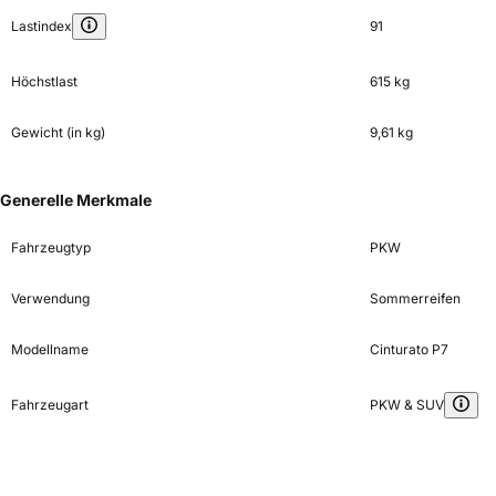
Lastindex
91
Höchstlast
615 kg
Gewicht (in kg)
9,61 kg
Generelle Merkmale
Fahrzeugtyp
PKW
Verwendung
Sommerreifen
Modellname
Cinturato P7
Fahrzeugart
PKW & SUV