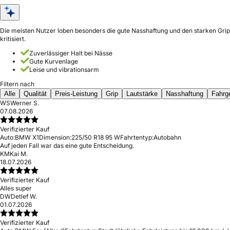
Die meisten Nutzer loben besonders die gute Nasshaftung und den starken Grip. 
kritisiert.
Zuverlässiger Halt bei Nässe
Gute Kurvenlage
Leise und vibrationsarm
Filtern nach
Alle
Qualität
Preis-Leistung
Grip
Lautstärke
Nasshaftung
Fahrg
WS
Werner S.
07.08.2026
Verifizierter Kauf
Auto:
BMW X1
Dimension:
225/50 R18 95 W
Fahrtentyp:
Autobahn
Auf jeden Fall war das eine gute Entscheidung.
KM
Kai M.
18.07.2026
Verifizierter Kauf
Alles super
DW
Detlef W.
01.07.2026
Verifizierter Kauf