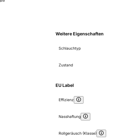
ahr
Weitere Eigenschaften
Schlauchtyp
Zustand
EU Label
Effizienz
Nasshaftung
Rollgeräusch (Klasse)