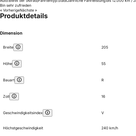
Auto:
BMW 5er (Allrad)
Fahrtentyp:
Stadt
Jährliche Fahrleistung:
bis 12.000 km / J
Bin sehr zufrieden
« Vorherige
Nächste »
Produktdetails
Dimension
Breite
205
Höhe
55
Bauart
R
Zoll
16
Geschwindigkeitsindex
V
Höchstgeschwindigkeit
240 km/h