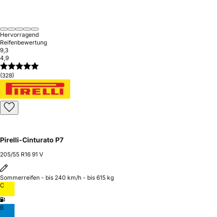
Hervorragend
Reifenbewertung
9,3
4,9
(328)
Pirelli-Cinturato P7
205/55 R16 91 V
Sommerreifen - bis 240 km/h - bis 615 kg
C
B