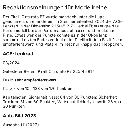
Redaktionsmeinungen für Modellreihe
Höchstgeschwindigkeit
300 km/h
Der Pirelli Cinturato P7 wurde mehrfach unter die Lupe
Lastindex
97
genommen, unter anderem im Sommerreifentest 2024 der ACE-
Lenkrad in der Dimension 225/45 R17. Hierbei überzeugte das
Reifenmodell bei der Performance auf nasser und trockener
Höchstlast
730 kg
Piste. Etwas weniger Punkte konnte es in der Ökobilanz
sammeln. Letzten Endes verfehlte der Pirelli mit dem Fazit "sehr
Gewicht (in kg)
13,473 kg
empfehlenswert" und Platz 4 im Test nur knapp das Treppchen.
ACE-Lenkrad
Generelle Merkmale
03/2024
Fahrzeugtyp
PKW
Getesteter Reifen:
Pirelli Cinturato P7 225/45 R17
Verwendung
Sommerreifen
Fazit:
sehr empfehlenswert
Modellname
Cinturato P7
Platz 4 von 10 | 138 von 170 Punkten
Fahrzeugart
PKW & SUV
Kapitelnoten: Sicherheit Nass: 64 von 80 Punkten; Sicherheit
Trocken: 51 von 60 Punkten; Wirtschaftlichkeit/Umwelt: 23 von
30 Punkten.
Weitere Eigenschaften
Auto Bild 2023
Schlauchtyp
TL
Ausgabe (11/2023)