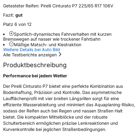
Zustand
Neureifen
Getesteter Reifen:
Pirelli Cinturato P7 225/65 R17 106V
Fazit:
gut
Runflat
RFT
Platz 6 von 12
Sportlich-dynamisches Fahrverhalten mit kurzen
Empfohlen für BMW
*
Bremswegen auf nasser wie trockener Fahrbahn
Empfohlen für Mercedes
MOE
Mäßige Matsch- und Kiestraktion
Weitere Details bei Auto Bild
Alle Testberichte anzeigen
EU Label
Produktbeschreibung
Effizienz
C
Performance bei jedem Wetter
Nasshaftung
B
Der
Pirelli Cinturato P7 bietet eine perfekte Kombination aus
Bodenhaftung, Präzision und Kontrolle. Das asymmetrische
Laufflächenprofil mit vier breiten Längsrillen sorgt für eine
Rollgeräusch (Klasse)
B
effiziente Wasserableitung und minimiert das Aquaplaning-Risiko,
sodass der Reifen auch bei Regen und nassen Straßen Halt
Rollgeräusch (dB)
70
bietet. Die kompakten Mittelblöcke und der robuste
Fahrzeugklasse
C1
Schulterbereich ermöglichen präzise Lenkreaktionen und
Kurvenkontrolle bei jeglichen Straßenbedingungen.
3PMSF / Schneeflockensymbol / Alpine-Symbol
Nein