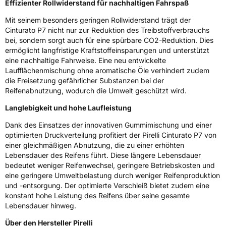
Effizienter Rollwiderstand für nachhaltigen Fahrspaß
Mit seinem besonders geringen Rollwiderstand trägt der
Eisgrip
Nein
Cinturato P7 nicht nur zur Reduktion des Treibstoffverbrauchs
EPREL ID
595001
bei, sondern sorgt auch für eine spürbare CO2-Reduktion. Dies
ermöglicht langfristige Kraftstoffeinsparungen und unterstützt
Allgemeine Produktsicherheit (GPSR)
eine nachhaltige Fahrweise. Eine neu entwickelte
Laufflächenmischung ohne aromatische Öle verhindert zudem
Herstellerkontakt
PIRELLI TYRE SPA, Viale Piero e Alberto
die Freisetzung gefährlicher Substanzen bei der
Pirelli 25 20126 Milano Italien,
Reifenabnutzung, wodurch die Umwelt geschützt wird.
www.pirelli.com,
consumer.support@pirelli.com
Langlebigkeit und hohe Laufleistung
Dank des Einsatzes der innovativen Gummimischung und einer
optimierten Druckverteilung profitiert der Pirelli Cinturato P7 von
einer gleichmäßigen Abnutzung, die zu einer erhöhten
Lebensdauer des Reifens führt. Diese längere Lebensdauer
bedeutet weniger Reifenwechsel, geringere Betriebskosten und
eine geringere Umweltbelastung durch weniger Reifenproduktion
und -entsorgung. Der optimierte Verschleiß bietet zudem eine
konstant hohe Leistung des Reifens über seine gesamte
Lebensdauer hinweg.
Über den Hersteller Pirelli