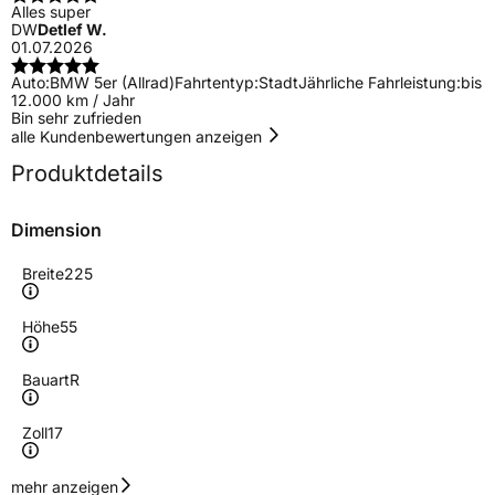
Alles super
DW
Detlef W.
01.07.2026
Auto:
BMW 5er (Allrad)
Fahrtentyp:
Stadt
Jährliche Fahrleistung:
bis
12.000 km / Jahr
Bin sehr zufrieden
alle Kundenbewertungen anzeigen
Produktdetails
Dimension
Breite
225
Höhe
55
Bauart
R
Zoll
17
Geschwindigkeitsindex
Y
mehr anzeigen