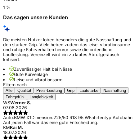
1 %
Das sagen unsere Kunden
Die meisten Nutzer loben besonders die gute Nasshaftung und
den starken Grip. Viele heben zudem das leise, vibrationsarme
und ruhige Fahrverhalten hervor sowie die ordentliche
Laufleistung. Vereinzelt wird ein zu lautes Abrollgeräusch
kritisiert.
Zuverlässiger Halt bei Nässe
Gute Kurvenlage
Leise und vibrationsarm
Filtern nach
Alle
Qualität
Preis-Leistung
Grip
Lautstärke
Nasshaftung
Fahrgefühl
Langlebigkeit
WS
Werner S.
07.08.2026
Auto:
BMW X1
Dimension:
225/50 R18 95 W
Fahrtentyp:
Autobahn
Auf jeden Fall war das eine gute Entscheidung.
KM
Kai M.
18.07.2026