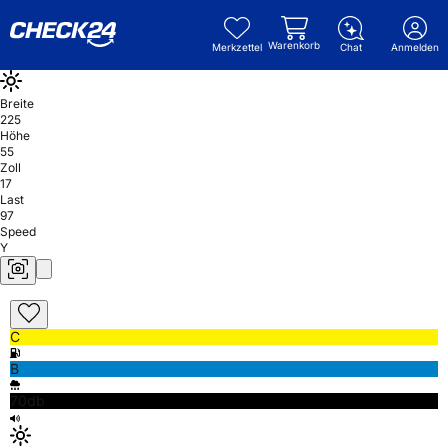
Warenkorb
Merkzettel
Chat
Anmelden
Breite
225
Höhe
55
Zoll
17
Last
97
Speed
Y
C
B
70db