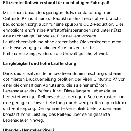
Effizienter Rollwiderstand für nachhaltigen Fahrspaß
EPREL ID
595055
Mit seinem besonders geringen Rollwiderstand trägt der
Allgemeine Produktsicherheit (GPSR)
Cinturato P7 nicht nur zur Reduktion des Treibstoffverbrauchs
bei, sondern sorgt auch für eine spürbare CO2-Reduktion. Dies
Herstellerkontakt
PIRELLI TYRE SPA, Viale Piero e Alberto
ermöglicht langfristige Kraftstoffeinsparungen und unterstützt
Pirelli 25 20126 Milano Italien,
eine nachhaltige Fahrweise. Eine neu entwickelte
www.pirelli.com,
Laufflächenmischung ohne aromatische Öle verhindert zudem
consumer.support@pirelli.com
die Freisetzung gefährlicher Substanzen bei der
Reifenabnutzung, wodurch die Umwelt geschützt wird.
Langlebigkeit und hohe Laufleistung
Dank des Einsatzes der innovativen Gummimischung und einer
optimierten Druckverteilung profitiert der Pirelli Cinturato P7 von
einer gleichmäßigen Abnutzung, die zu einer erhöhten
Lebensdauer des Reifens führt. Diese längere Lebensdauer
bedeutet weniger Reifenwechsel, geringere Betriebskosten und
eine geringere Umweltbelastung durch weniger Reifenproduktion
und -entsorgung. Der optimierte Verschleiß bietet zudem eine
konstant hohe Leistung des Reifens über seine gesamte
Lebensdauer hinweg.
Über den Hersteller Pirelli