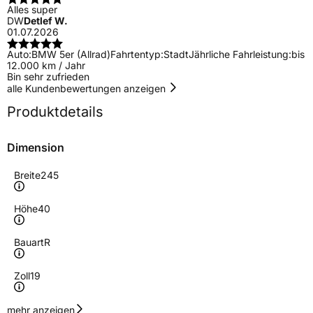
Alles super
DW
Detlef W.
01.07.2026
Auto:
BMW 5er (Allrad)
Fahrtentyp:
Stadt
Jährliche Fahrleistung:
bis
12.000 km / Jahr
Bin sehr zufrieden
alle Kundenbewertungen anzeigen
Produktdetails
Dimension
Breite
245
Höhe
40
Bauart
R
Zoll
19
Geschwindigkeitsindex
W
mehr anzeigen