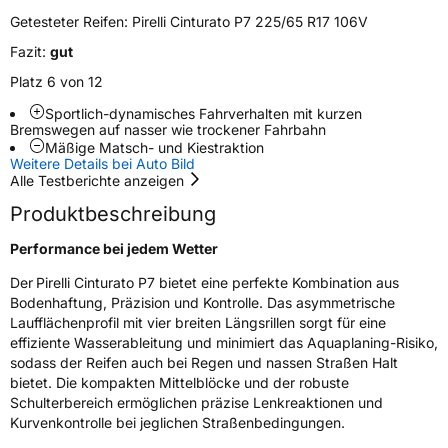
Zustand
Neureifen
Getesteter Reifen:
Pirelli Cinturato P7 225/65 R17 106V
Fazit:
gut
Seal
Seal
Platz 6 von 12
Sportlich-dynamisches Fahrverhalten mit kurzen
EU Label
Bremswegen auf nasser wie trockener Fahrbahn
Mäßige Matsch- und Kiestraktion
Weitere Details bei Auto Bild
Effizienz
C
Alle Testberichte anzeigen
Produktbeschreibung
Nasshaftung
B
Performance bei jedem Wetter
Rollgeräusch (Klasse)
B
Der
Pirelli Cinturato P7 bietet eine perfekte Kombination aus
Bodenhaftung, Präzision und Kontrolle. Das asymmetrische
Rollgeräusch (dB)
71
Laufflächenprofil mit vier breiten Längsrillen sorgt für eine
Fahrzeugklasse
C1
effiziente Wasserableitung und minimiert das Aquaplaning-Risiko,
sodass der Reifen auch bei Regen und nassen Straßen Halt
bietet. Die kompakten Mittelblöcke und der robuste
3PMSF / Schneeflockensymbol / Alpine-Symbol
Nein
Schulterbereich ermöglichen präzise Lenkreaktionen und
Kurvenkontrolle bei jeglichen Straßenbedingungen.
Eisgrip
Nein