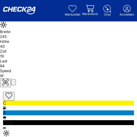
Warenkorb
Merkzettel
Chat
Anmelden
Breite
245
Höhe
40
Zoll
19
Last
94
Speed
W
C
B
71db