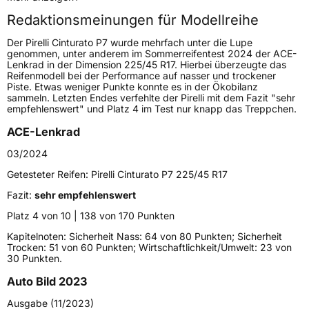
Redaktionsmeinungen für Modellreihe
Höchstgeschwindigkeit
270 km/h
Der Pirelli Cinturato P7 wurde mehrfach unter die Lupe
Lastindex
94
genommen, unter anderem im Sommerreifentest 2024 der ACE-
Lenkrad in der Dimension 225/45 R17. Hierbei überzeugte das
Reifenmodell bei der Performance auf nasser und trockener
Höchstlast
670 kg
Piste. Etwas weniger Punkte konnte es in der Ökobilanz
sammeln. Letzten Endes verfehlte der Pirelli mit dem Fazit "sehr
Gewicht (in kg)
10,672 kg
empfehlenswert" und Platz 4 im Test nur knapp das Treppchen.
ACE-Lenkrad
Generelle Merkmale
03/2024
Fahrzeugtyp
PKW
Getesteter Reifen:
Pirelli Cinturato P7 225/45 R17
Verwendung
Sommerreifen
Fazit:
sehr empfehlenswert
Modellname
Cinturato P7
Platz 4 von 10 | 138 von 170 Punkten
Fahrzeugart
PKW & SUV
Kapitelnoten: Sicherheit Nass: 64 von 80 Punkten; Sicherheit
Trocken: 51 von 60 Punkten; Wirtschaftlichkeit/Umwelt: 23 von
30 Punkten.
Weitere Eigenschaften
Auto Bild 2023
Schlauchtyp
TL
Ausgabe (11/2023)