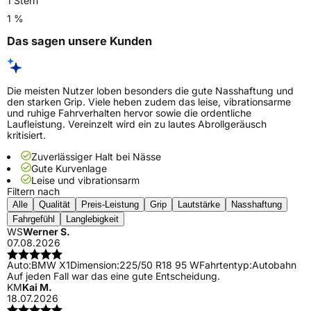
1 Stern
1 %
Das sagen unsere Kunden
Die meisten Nutzer loben besonders die gute Nasshaftung und
den starken Grip. Viele heben zudem das leise, vibrationsarme
und ruhige Fahrverhalten hervor sowie die ordentliche
Laufleistung. Vereinzelt wird ein zu lautes Abrollgeräusch
kritisiert.
Zuverlässiger Halt bei Nässe
Gute Kurvenlage
Leise und vibrationsarm
Filtern nach
Alle
Qualität
Preis-Leistung
Grip
Lautstärke
Nasshaftung
Fahrgefühl
Langlebigkeit
WS
Werner S.
07.08.2026
Auto:
BMW X1
Dimension:
225/50 R18 95 W
Fahrtentyp:
Autobahn
Auf jeden Fall war das eine gute Entscheidung.
KM
Kai M.
18.07.2026