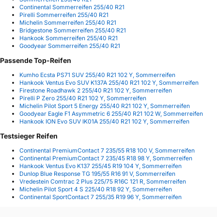
Continental Sommerreifen 255/40 R21
Pirelli Sommerreifen 255/40 R21
Michelin Sommerreifen 255/40 R21
Bridgestone Sommerreifen 255/40 R21
Hankook Sommerreifen 255/40 R21
Goodyear Sommerreifen 255/40 R21
Passende Top-Reifen
Kumho Ecsta PS71 SUV 255/40 R21 102 Y, Sommerreifen
Hankook Ventus Evo SUV K137A 255/40 R21 102 Y, Sommerreifen
Firestone Roadhawk 2 255/40 R21 102 Y, Sommerreifen
Pirelli P Zero 255/40 R21 102 Y, Sommerreifen
Michelin Pilot Sport 5 Energy 255/40 R21 102 Y, Sommerreifen
Goodyear Eagle F1 Asymmetric 6 255/40 R21 102 W, Sommerreifen
Hankook ION Evo SUV IK01A 255/40 R21 102 Y, Sommerreifen
Testsieger Reifen
Continental PremiumContact 7 235/55 R18 100 V, Sommerreifen
Continental PremiumContact 7 235/45 R18 98 Y, Sommerreifen
Hankook Ventus Evo K137 255/45 R19 104 Y, Sommerreifen
Dunlop Blue Response TG 195/55 R16 91 V, Sommerreifen
Vredestein Comtrac 2 Plus 225/75 R16C 121 R, Sommerreifen
Michelin Pilot Sport 4 S 225/40 R18 92 Y, Sommerreifen
Continental SportContact 7 255/35 R19 96 Y, Sommerreifen