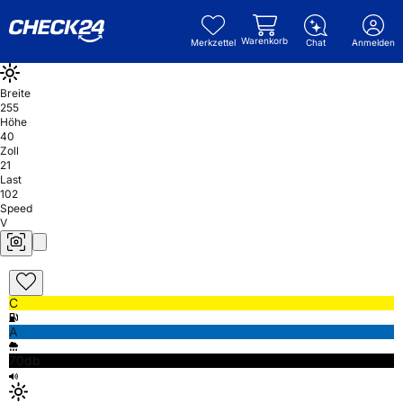
Warenkorb
Merkzettel
Chat
Anmelden
Breite
255
Höhe
40
Zoll
21
Last
102
Speed
V
C
A
70db