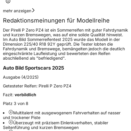
Geschwindigkeitsindex
V
mehr anzeigen
Redaktionsmeinungen für Modellreihe
Höchstgeschwindigkeit
240 km/h
Der Pirelli P Zero PZ4 ist ein Sommerreifen mit guter Fahrdynamik
Lastindex
102
und kurzen Bremswegen, was auf eine solide Qualität hinweist.
Im Auto Bild Sommerreifentest 2025 wurde das Modell in der
Dimension 225/40 R18 92Y geprüft. Die Tester lobten die
Höchstlast
850 kg
Fahrdynamik und Bremswege, bemängelten jedoch die deutlich
eingeschränkte Laufleistung und bewerteten den Reifen
Gewicht (in kg)
13,012 kg
abschließend als "befriedigend".
Auto Bild Sportscars 2025
Generelle Merkmale
Ausgabe (4/2025)
Fahrzeugtyp
PKW
Getesteter Reifen:
Pirelli P Zero PZ4
Verwendung
Sommerreifen
Fazit:
vorbildlich
Modellname
P Zero PZ4
Platz 3 von 8
Fahrzeugart
PKW & SUV
Multitalent mit ausgewogenem Fahrverhalten auf nasser
und trockener Piste
Überzeugt mit präzisem Einlenkverhalten, stabiler
Weitere Eigenschaften
Seitenführung und kurzen Bremswegen