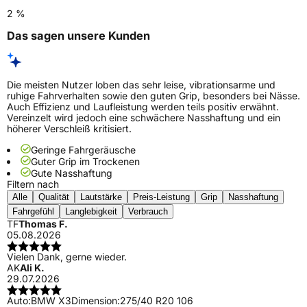
2 %
Das sagen unsere Kunden
Die meisten Nutzer loben das sehr leise, vibrationsarme und
ruhige Fahrverhalten sowie den guten Grip, besonders bei Nässe.
Auch Effizienz und Laufleistung werden teils positiv erwähnt.
Vereinzelt wird jedoch eine schwächere Nasshaftung und ein
höherer Verschleiß kritisiert.
Geringe Fahrgeräusche
Guter Grip im Trockenen
Gute Nasshaftung
Filtern nach
Alle
Qualität
Lautstärke
Preis-Leistung
Grip
Nasshaftung
Fahrgefühl
Langlebigkeit
Verbrauch
TF
Thomas F.
05.08.2026
Vielen Dank, gerne wieder.
AK
Ali K.
29.07.2026
Auto:
BMW X3
Dimension:
275/40 R20 106