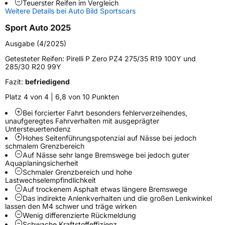
Teuerster Reifen im Vergleich
Schlauchtyp
TL
Weitere Details bei Auto Bild Sportscars
Sport Auto 2025
Zustand
Neureifen
Ausgabe (4/2025)
Verstärkt
XL
Getesteter Reifen:
Pirelli P Zero PZ4 275/35 R19 100Y und
285/30 R20 99Y
Verminderte Geräuschentwicklung
NCS
Fazit:
befriedigend
Empfohlen für Volvo
VOL
Platz 4 von 4 | 6,8 von 10 Punkten
Bei forcierter Fahrt besonders fehlerverzeihendes,
EU Label
unaufgeregtes Fahrverhalten mit ausgeprägter
Untersteuertendenz
Effizienz
C
Hohes Seitenführungspotenzial auf Nässe bei jedoch
schmalem Grenzbereich
Auf Nässe sehr lange Bremswege bei jedoch guter
Nasshaftung
A
Aquaplaningsicherheit
Schmaler Grenzbereich und hohe
Lastwechselempfindlichkeit
Rollgeräusch (Klasse)
A
Auf trockenem Asphalt etwas längere Bremswege
Das indirekte Anlenkverhalten und die großen Lenkwinkel
lassen den M4 schwer und träge wirken
Rollgeräusch (dB)
70
Wenig differenzierte Rückmeldung
Fahrzeugklasse
C1
Schwache Kraftstoffeffizienz