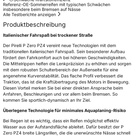
Referenz-OE-Sommerreifen mit typischen Schwächen
insbesondere beim Bremsen auf Nässe
3PMSF / Schneeflockensymbol / Alpine-Symbol
Nein
Alle Testberichte anzeigen
Produktbeschreibung
Eisgrip
Nein
Italienischer Fahrspaß bei trockener Straße
EPREL ID
595838
Der Pirelli P Zero PZ4 vereint neue Technologien mit dem
Allgemeine Produktsicherheit (GPSR)
traditionellen italienischen Fahrspaß. Sein besonderer Aufbau
fördert den Fahrkomfort auch bei höheren Geschwindigkeiten.
Herstellerkontakt
PIRELLI TYRE SPA, Viale Piero e Alberto
Die Mittelrippen helfen die Lenkpräzision zu erhöhen und sorgen
Pirelli 25 20126 Milano Italien,
mit dem robusten Schulterbereich der Außenseite für eine
www.pirelli.com,
angenehme Kurvenstabilität. Das flache Profil verbessert die
consumer.support@pirelli.com
Traktion, das ist die Kraftübertragung des Motors in Bewegung.
Diesen Vorteil merken Sie bei einer direkten Ansprache beim
Anfahren, Beschleunigen und vor allem beim Bremsen. So
kommen Sie sportlich-dynamisch an Ihr Ziel.
Überlegene Technologie für minimales Aquaplaning-Risiko
Bei Regen ist es wichtig, dass ein Reifen möglichst effektiv
Wasser aus der Aufstandsfläche ableitet. Dafür besitzt der P
Zero PZ4 breite Längsrillen, die die unerwünschte Nässe schnell