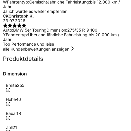
W
Fahrtentyp:
Gemischt
Jährliche Fahrleistung:
bis 12.000 km /
Jahr
Ja ich würde es weiter empfehlen
CK
Christoph K.
23.07.2026
Auto:
BMW 5er Touring
Dimension:
275/35 R19 100
Y
Fahrtentyp:
Überland
Jährliche Fahrleistung:
bis 20.000 km /
Jahr
Top Performance und leise
alle Kundenbewertungen anzeigen
Produktdetails
Dimension
Breite
255
Höhe
40
Bauart
R
Zoll
21