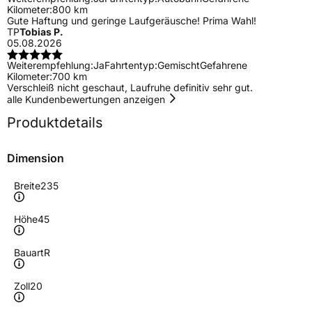
Kilometer:
800 km
Gute Haftung und geringe Laufgeräusche! Prima Wahl!
TP
Tobias P.
05.08.2026
Weiterempfehlung:
Ja
Fahrtentyp:
Gemischt
Gefahrene
Kilometer:
700 km
Verschleiß nicht geschaut, Laufruhe definitiv sehr gut.
alle Kundenbewertungen anzeigen
Produktdetails
Dimension
Breite
235
Höhe
45
Bauart
R
Zoll
20