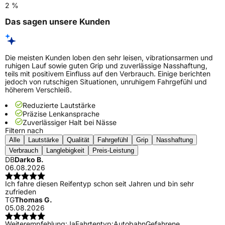
2 %
Das sagen unsere Kunden
Die meisten Kunden loben den sehr leisen, vibrationsarmen und
ruhigen Lauf sowie guten Grip und zuverlässige Nasshaftung,
teils mit positivem Einfluss auf den Verbrauch. Einige berichten
jedoch von rutschigen Situationen, unruhigem Fahrgefühl und
höherem Verschleiß.
Reduzierte Lautstärke
Präzise Lenkansprache
Zuverlässiger Halt bei Nässe
Filtern nach
Alle
Lautstärke
Qualität
Fahrgefühl
Grip
Nasshaftung
Verbrauch
Langlebigkeit
Preis-Leistung
DB
Darko B.
06.08.2026
Ich fahre diesen Reifentyp schon seit Jahren und bin sehr
zufrieden
TG
Thomas G.
05.08.2026
Weiterempfehlung:
Ja
Fahrtentyp:
Autobahn
Gefahrene