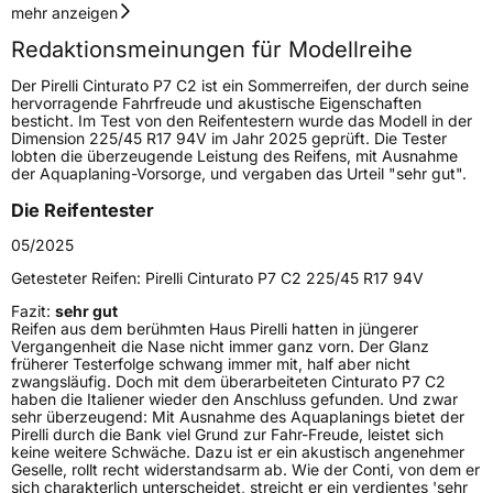
Geschwindigkeitsindex
H
mehr anzeigen
Redaktionsmeinungen für Modellreihe
Höchstgeschwindigkeit
210 km/h
Der Pirelli Cinturato P7 C2 ist ein Sommerreifen, der durch seine
Lastindex
100
hervorragende Fahrfreude und akustische Eigenschaften
besticht. Im Test von den Reifentestern wurde das Modell in der
Dimension 225/45 R17 94V im Jahr 2025 geprüft. Die Tester
Höchstlast
800 kg
lobten die überzeugende Leistung des Reifens, mit Ausnahme
der Aquaplaning-Vorsorge, und vergaben das Urteil "sehr gut".
Gewicht (in kg)
11,183 kg
Die Reifentester
Generelle Merkmale
05/2025
Fahrzeugtyp
PKW
Getesteter Reifen:
Pirelli Cinturato P7 C2 225/45 R17 94V
Verwendung
Sommerreifen
Fazit:
sehr gut
Reifen aus dem berühmten Haus Pirelli hatten in jüngerer
Modellname
Cinturato P7 C2
Vergangenheit die Nase nicht immer ganz vorn. Der Glanz
früherer Testerfolge schwang immer mit, half aber nicht
Fahrzeugart
PKW & SUV
zwangsläufig. Doch mit dem überarbeiteten Cinturato P7 C2
haben die Italiener wieder den Anschluss gefunden. Und zwar
sehr überzeugend: Mit Ausnahme des Aquaplanings bietet der
Pirelli durch die Bank viel Grund zur Fahr-Freude, leistet sich
Weitere Eigenschaften
keine weitere Schwäche. Dazu ist er ein akustisch angenehmer
Geselle, rollt recht widerstandsarm ab. Wie der Conti, von dem er
Schlauchtyp
TL
sich charakterlich unterscheidet, streicht er ein verdientes 'sehr