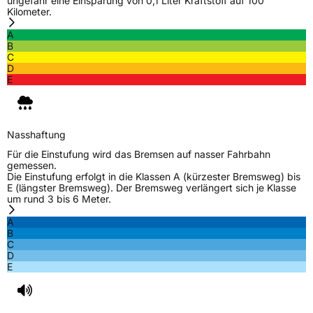
ungefähr eine Einsparung von 0,1 Liter Kraftstoff auf 100
Kilometer.
A
B
C
D
E
Nasshaftung
Für die Einstufung wird das Bremsen auf nasser Fahrbahn
gemessen.
Die Einstufung erfolgt in die Klassen A (kürzester Bremsweg) bis
E (längster Bremsweg). Der Bremsweg verlängert sich je Klasse
um rund 3 bis 6 Meter.
A
B
C
D
E