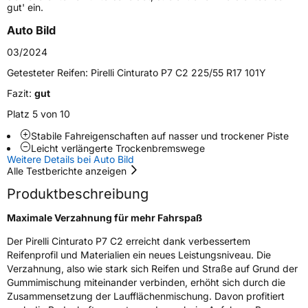
gut' ein.
Zustand
Neureifen
Auto Bild
03/2024
Verstärkt
XL
Getesteter Reifen:
Pirelli Cinturato P7 C2 225/55 R17 101Y
Felgenschutz
MFS
Fazit:
gut
Platz 5 von 10
Seal
Seal Inside
Stabile Fahreigenschaften auf nasser und trockener Piste
Leicht verlängerte Trockenbremswege
Elektro
Ja
Weitere Details bei Auto Bild
Alle Testberichte anzeigen
Empfohlen für VW
(+)
Produktbeschreibung
Maximale Verzahnung für mehr Fahrspaß
EU Label
Der Pirelli Cinturato P7 C2 erreicht dank verbessertem
Effizienz
A
Reifenprofil und Materialien ein neues Leistungsniveau. Die
Verzahnung, also wie stark sich Reifen und Straße auf Grund der
Nasshaftung
A
Gummimischung miteinander verbinden, erhöht sich durch die
Zusammensetzung der Laufflächenmischung. Davon profitiert