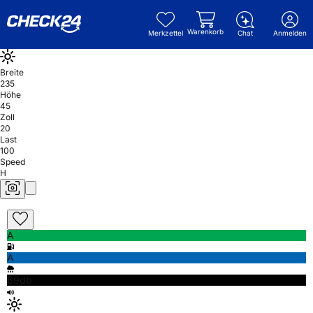
Warenkorb
Merkzettel
Chat
Anmelden
Breite
235
Höhe
45
Zoll
20
Last
100
Speed
H
A
A
69db