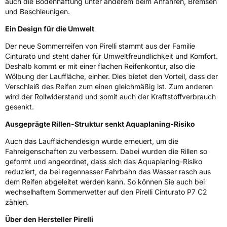
auch die Bodenhaftung unter anderem beim Anfahren, Bremsen
Rollgeräusch (Klasse)
A
und Beschleunigen.
Rollgeräusch (dB)
69
Ein Design für die Umwelt
Fahrzeugklasse
C1
Der neue Sommerreifen von Pirelli stammt aus der Familie
Cinturato und steht daher für Umweltfreundlichkeit und Komfort.
Deshalb kommt er mit einer flachen Reifenkontur, also die
3PMSF / Schneeflockensymbol / Alpine-Symbol
Nein
Wölbung der Lauffläche, einher. Dies bietet den Vorteil, dass der
Verschleiß des Reifen zum einen gleichmäßig ist. Zum anderen
Eisgrip
Nein
wird der Rollwiderstand und somit auch der Kraftstoffverbrauch
EPREL ID
2217304
gesenkt.
Ausgeprägte Rillen-Struktur senkt Aquaplaning-Risiko
Allgemeine Produktsicherheit (GPSR)
Auch das Laufflächendesign wurde erneuert, um die
Herstellerkontakt
PIRELLI TYRE SPA, Viale Piero e Alberto
Fahreigenschaften zu verbessern. Dabei wurden die Rillen so
Pirelli 25 20126 Milano Italien,
geformt und angeordnet, dass sich das Aquaplaning-Risiko
www.pirelli.com,
reduziert, da bei regennasser Fahrbahn das Wasser rasch aus
consumer.support@pirelli.com
dem Reifen abgeleitet werden kann. So können Sie auch bei
wechselhaftem Sommerwetter auf den Pirelli Cinturato P7 C2
zählen.
Über den Hersteller Pirelli