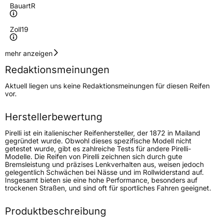
Bauart
R
Zoll
19
Geschwindigkeitsindex
Y
mehr anzeigen
Redaktionsmeinungen
Höchstgeschwindigkeit
300 km/h
Aktuell liegen uns keine Redaktionsmeinungen für diesen Reifen
Lastindex
91
vor.
Höchstlast
615 kg
Herstellerbewertung
Gewicht (in kg)
8,987 kg
Pirelli ist ein italienischer Reifenhersteller, der 1872 in Mailand
gegründet wurde. Obwohl dieses spezifische Modell nicht
getestet wurde, gibt es zahlreiche Tests für andere Pirelli-
Generelle Merkmale
Modelle. Die Reifen von Pirelli zeichnen sich durch gute
Bremsleistung und präzises Lenkverhalten aus, weisen jedoch
Fahrzeugtyp
PKW
gelegentlich Schwächen bei Nässe und im Rollwiderstand auf.
Insgesamt bieten sie eine hohe Performance, besonders auf
Verwendung
Sommerreifen
trockenen Straßen, und sind oft für sportliches Fahren geeignet.
Modellname
Powergy 2
Produktbeschreibung
Fahrzeugart
PKW & SUV