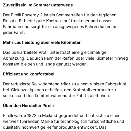
Zuverlässig im Sommer unterwegs
Weitere Eigenschaften
Der Pirelli Powergy 2 ist ein Sommerreifen für den täglichen
Einsatz. Er bietet gute Kontrolle auf trockener und nasser
Schlauchtyp
TL
Fahrbahn und sorgt für ein ausgewogenes Fahrverhalten bei
jeder Fahrt.
Zustand
Neureifen
Mehr Laufleistung über viele Kilometer
Das überarbeitete Profil unterstützt eine gleichmäßige
Verstärkt
XL
Abnutzung. Dadurch kann der Reifen über viele Kilometer hinweg
konstant bleiben und lange genutzt werden.
Felgenschutz
MFS
Effizient und komfortabel
Der reduzierte Rollwiderstand trägt zu einem ruhigen Fahrgefühl
EU Label
bei. Gleichzeitig kann er helfen, den Kraftstoffverbrauch zu
senken und den Komfort während der Fahrt zu erhöhen.
Effizienz
B
Über den Hersteller Pirelli
Nasshaftung
B
Pirelli wurde 1872 in Mailand gegründet und hat sich zu einer
weltweit führenden Marke für technologisch fortschrittliche und
Rollgeräusch (Klasse)
A
qualitativ hochwertige Reifenprodukte entwickelt. Das