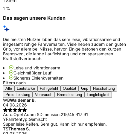
1 Stern
1 %
Das sagen unsere Kunden
Die meisten Nutzer loben das sehr leise, vibrationsarme und
insgesamt ruhige Fahrverhalten. Viele heben zudem den guten
Grip, vor allem bei Nässe, hervor. Einige betonen den kurzen
Bremsweg, die lange Laufleistung und den sparsameren
Kraftstoffverbrauch.
Leise und vibrationsarm
Gleichmäßiger Lauf
Sicheres Einlenkverhalten
Filtern nach
Alle
Lautstärke
Fahrgefühl
Qualität
Grip
Nasshaftung
Preis-Leistung
Verbrauch
Bremsleistung
Langlebigkeit
WB
Waldemar B.
04.08.2026
Auto:
Opel Adam S
Dimension:
215/45 R17 91
Y
Fahrtentyp:
Gemischt
Super leise Reifen. Sehr gut. Kann ich nur empfehlen.
TS
Thomas S.
02.08.2026