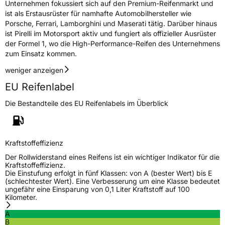
Unternehmen fokussiert sich auf den Premium-Reifenmarkt und
Rollgeräusch (dB)
69
ist als Erstausrüster für namhafte Automobilhersteller wie
Porsche, Ferrari, Lamborghini und Maserati tätig. Darüber hinaus
Fahrzeugklasse
C1
ist Pirelli im Motorsport aktiv und fungiert als offizieller Ausrüster
der Formel 1, wo die High-Performance-Reifen des Unternehmens
3PMSF / Schneeflockensymbol / Alpine-Symbol
Nein
zum Einsatz kommen.
weniger anzeigen
Eisgrip
Nein
EU Reifenlabel
EPREL ID
2467542
Die Bestandteile des EU Reifenlabels im Überblick
Allgemeine Produktsicherheit (GPSR)
Herstellerkontakt
PIRELLI TYRE SPA, Viale Piero e Alberto
Pirelli 25 20126 Milano Italien,
Kraftstoffeffizienz
www.pirelli.com,
consumer.support@pirelli.com
Der Rollwiderstand eines Reifens ist ein wichtiger Indikator für die
Kraftstoffeffizienz.
Die Einstufung erfolgt in fünf Klassen: von A (bester Wert) bis E
(schlechtester Wert). Eine Verbesserung um eine Klasse bedeutet
ungefähr eine Einsparung von 0,1 Liter Kraftstoff auf 100
Kilometer.
A
B