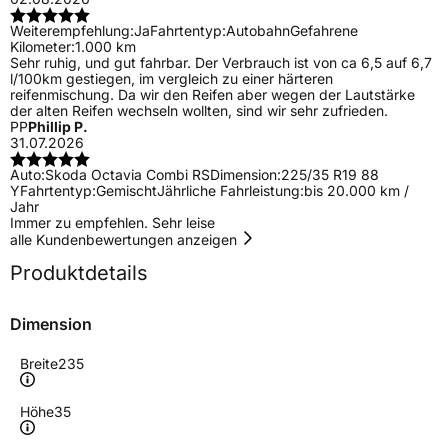
Weiterempfehlung:
Ja
Fahrtentyp:
Autobahn
Gefahrene
Kilometer:
1.000 km
Sehr ruhig, und gut fahrbar. Der Verbrauch ist von ca 6,5 auf 6,7
l/100km gestiegen, im vergleich zu einer härteren
reifenmischung. Da wir den Reifen aber wegen der Lautstärke
der alten Reifen wechseln wollten, sind wir sehr zufrieden.
PP
Phillip P.
31.07.2026
Auto:
Skoda Octavia Combi RS
Dimension:
225/35 R19 88
Y
Fahrtentyp:
Gemischt
Jährliche Fahrleistung:
bis 20.000 km /
Jahr
Immer zu empfehlen. Sehr leise
alle Kundenbewertungen anzeigen
Produktdetails
Dimension
Breite
235
Höhe
35