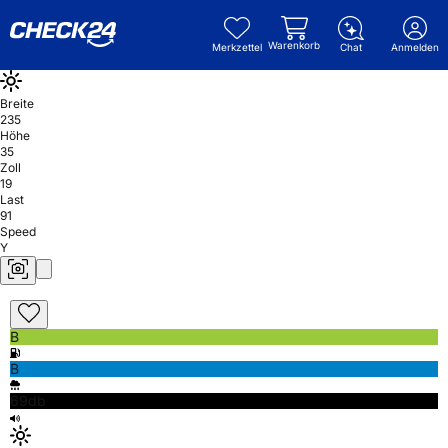
Warenkorb
Merkzettel
Chat
Anmelden
Breite
235
Höhe
35
Zoll
19
Last
91
Speed
Y
B
B
69db