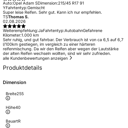
Auto:
Opel Adam S
Dimension:
215/45 R17 91
Y
Fahrtentyp:
Gemischt
Super leise Reifen. Sehr gut. Kann ich nur empfehlen.
TS
Thomas S.
02.08.2026
Weiterempfehlung:
Ja
Fahrtentyp:
Autobahn
Gefahrene
Kilometer:
1.000 km
Sehr ruhig, und gut fahrbar. Der Verbrauch ist von ca 6,5 auf 6,7
l/100km gestiegen, im vergleich zu einer härteren
reifenmischung. Da wir den Reifen aber wegen der Lautstärke
der alten Reifen wechseln wollten, sind wir sehr zufrieden.
alle Kundenbewertungen anzeigen
Produktdetails
Dimension
Breite
255
Höhe
40
Bauart
R