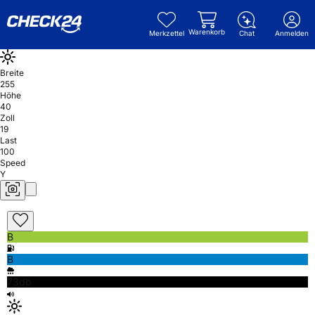
Warenkorb
Merkzettel
Chat
Anmelden
Breite
255
Höhe
40
Zoll
19
Last
100
Speed
Y
B
B
73db