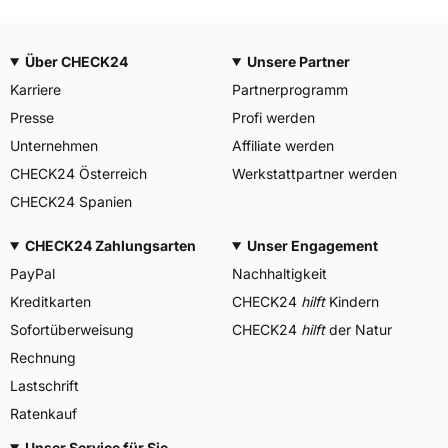
Über CHECK24
Unsere Partner
Karriere
Partnerprogramm
Presse
Profi werden
Unternehmen
Affiliate werden
CHECK24 Österreich
Werkstattpartner werden
CHECK24 Spanien
CHECK24 Zahlungsarten
Unser Engagement
PayPal
Nachhaltigkeit
Kreditkarten
CHECK24
hilft
Kindern
Sofortüberweisung
CHECK24
hilft
der Natur
Rechnung
Lastschrift
Ratenkauf
Unser Service für Sie