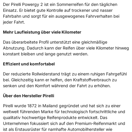
Weitere Eigenschaften
Der Pirelli Powergy 2 ist ein Sommerreifen für den täglichen
Einsatz. Er bietet gute Kontrolle auf trockener und nasser
Schlauchtyp
TL
Fahrbahn und sorgt für ein ausgewogenes Fahrverhalten bei
jeder Fahrt.
Zustand
Neureifen
Mehr Laufleistung über viele Kilometer
Das überarbeitete Profil unterstützt eine gleichmäßige
Verstärkt
XL
Abnutzung. Dadurch kann der Reifen über viele Kilometer hinweg
konstant bleiben und lange genutzt werden.
Felgenschutz
MFS
Effizient und komfortabel
Der reduzierte Rollwiderstand trägt zu einem ruhigen Fahrgefühl
EU Label
bei. Gleichzeitig kann er helfen, den Kraftstoffverbrauch zu
senken und den Komfort während der Fahrt zu erhöhen.
Effizienz
B
Über den Hersteller Pirelli
Nasshaftung
B
Pirelli wurde 1872 in Mailand gegründet und hat sich zu einer
weltweit führenden Marke für technologisch fortschrittliche und
Rollgeräusch (Klasse)
B
qualitativ hochwertige Reifenprodukte entwickelt. Das
Unternehmen fokussiert sich auf den Premium-Reifenmarkt und
Rollgeräusch (dB)
73
ist als Erstausrüster für namhafte Automobilhersteller wie