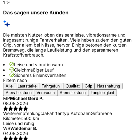
1 %
Das sagen unsere Kunden
Die meisten Nutzer loben das sehr leise, vibrationsarme und
insgesamt ruhige Fahrverhalten. Viele heben zudem den guten
Grip, vor allem bei Nässe, hervor. Einige betonen den kurzen
Bremsweg, die lange Laufleistung und den sparsameren
Kraftstoffverbrauch.
Leise und vibrationsarm
Gleichmäßiger Lauf
Sicheres Einlenkverhalten
Filtern nach
Alle
Lautstärke
Fahrgefühl
Qualität
Grip
Nasshaftung
Preis-Leistung
Verbrauch
Bremsleistung
Langlebigkeit
MP
Michael Gerd P.
08.08.2026
Weiterempfehlung:
Ja
Fahrtentyp:
Autobahn
Gefahrene
Kilometer:
500 km
Leise und ruhig
WB
Waldemar B.
04.08.2026