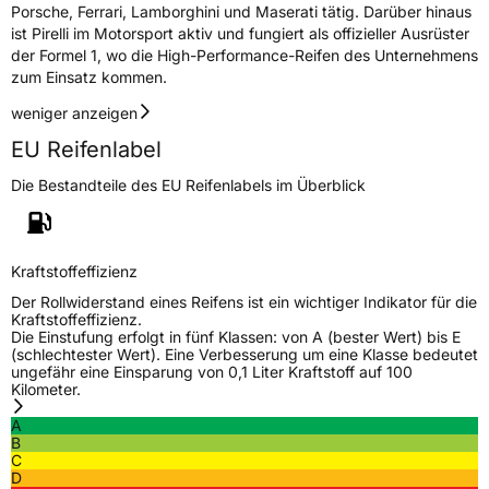
Porsche, Ferrari, Lamborghini und Maserati tätig. Darüber hinaus
Fahrzeugklasse
C1
ist Pirelli im Motorsport aktiv und fungiert als offizieller Ausrüster
der Formel 1, wo die High-Performance-Reifen des Unternehmens
3PMSF / Schneeflockensymbol / Alpine-Symbol
Nein
zum Einsatz kommen.
weniger anzeigen
Eisgrip
Nein
EU Reifenlabel
EPREL ID
2431583
Die Bestandteile des EU Reifenlabels im Überblick
Allgemeine Produktsicherheit (GPSR)
Herstellerkontakt
PIRELLI TYRE SPA, Viale Piero e Alberto
Pirelli 25 20126 Milano Italien,
Kraftstoffeffizienz
www.pirelli.com,
consumer.support@pirelli.com
Der Rollwiderstand eines Reifens ist ein wichtiger Indikator für die
Kraftstoffeffizienz.
Die Einstufung erfolgt in fünf Klassen: von A (bester Wert) bis E
(schlechtester Wert). Eine Verbesserung um eine Klasse bedeutet
ungefähr eine Einsparung von 0,1 Liter Kraftstoff auf 100
Kilometer.
A
B
C
D