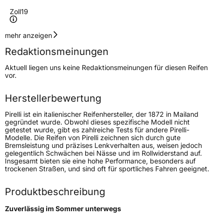
Zoll
19
Geschwindigkeitsindex
Y
mehr anzeigen
Redaktionsmeinungen
Höchstgeschwindigkeit
300 km/h
Aktuell liegen uns keine Redaktionsmeinungen für diesen Reifen
Lastindex
100
vor.
Höchstlast
800 kg
Herstellerbewertung
Gewicht (in kg)
10,673 kg
Pirelli ist ein italienischer Reifenhersteller, der 1872 in Mailand
gegründet wurde. Obwohl dieses spezifische Modell nicht
getestet wurde, gibt es zahlreiche Tests für andere Pirelli-
Generelle Merkmale
Modelle. Die Reifen von Pirelli zeichnen sich durch gute
Bremsleistung und präzises Lenkverhalten aus, weisen jedoch
Fahrzeugtyp
PKW
gelegentlich Schwächen bei Nässe und im Rollwiderstand auf.
Insgesamt bieten sie eine hohe Performance, besonders auf
Verwendung
Sommerreifen
trockenen Straßen, und sind oft für sportliches Fahren geeignet.
Modellname
Powergy 2
Produktbeschreibung
Fahrzeugart
PKW & SUV
Zuverlässig im Sommer unterwegs